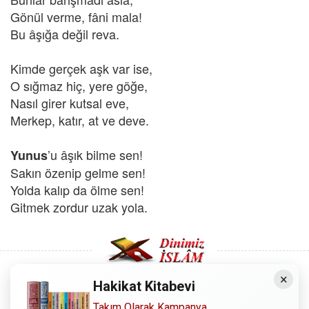
Gönül verme, fâni mala!
Bu âşığa değil reva.
Kimde gerçek aşk var ise,
O sığmaz hiç, yere göğe,
Nasıl girer kutsal eve,
Merkep, katır, at ve deve.
’u âşık bilme sen!
Yunus
Sakın özenip gelme sen!
Yolda kalıp da ölme sen!
Gitmek zordur uzak yola.
×
Hakikat Kitabevi
Copyright © 2008 - Dinimiz İslam. Her Hakkı Saklıdır.
Takım Olarak Kampanya