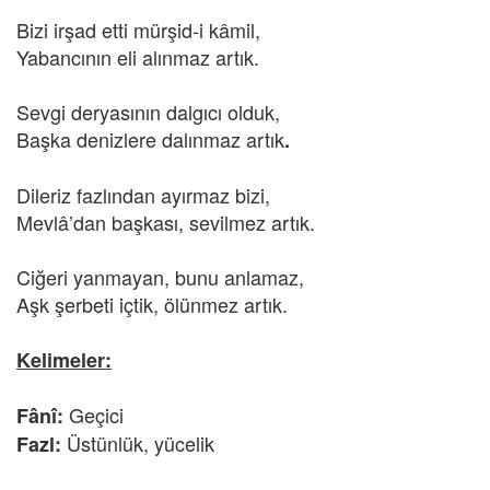
Bizi irşad etti mürşid-i kâmil,
Yabancının eli alınmaz artık.
Sevgi deryasının dalgıcı olduk,
Başka denizlere dalınmaz artık
.
Dileriz fazlından ayırmaz bizi,
Mevlâ’dan başkası, sevilmez artık.
Ciğeri yanmayan, bunu anlamaz,
Aşk şerbeti içtik, ölünmez artık.
Kelimeler:
Geçici
Fânî:
Üstünlük, yücelik
Fazl: