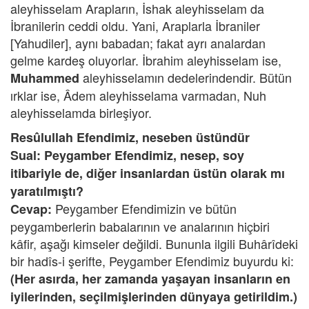
aleyhisselam Arapların, İshak aleyhisselam da
İbranilerin ceddi oldu. Yani, Araplarla İbraniler
[Yahudiler], aynı babadan; fakat ayrı analardan
gelme kardeş oluyorlar. İbrahim aleyhisselam ise,
aleyhisselamın dedelerindendir. Bütün
Muhammed
ırklar ise, Âdem aleyhisselama varmadan, Nuh
aleyhisselamda birleşiyor.
Resûlullah Efendimiz, neseben üstündür
Sual: Peygamber Efendimiz, nesep, soy
itibariyle de, diğer insanlardan üstün olarak mı
yaratılmıştı?
Peygamber Efendimizin ve bütün
Cevap:
peygamberlerin babalarının ve analarının hiçbiri
kâfir, aşağı kimseler değildi. Bununla ilgili Buhârîdeki
bir hadîs-i şerifte, Peygamber Efendimiz buyurdu ki:
(Her asırda, her zamanda yaşayan insanların en
iyilerinden, seçilmişlerinden dünyaya getirildim.)