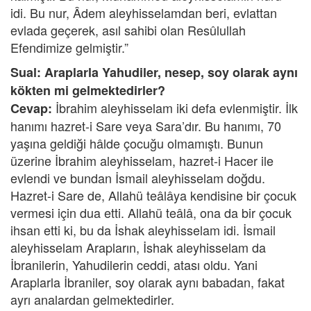
idi. Bu nur, Âdem aleyhisselamdan beri, evlattan
evlada geçerek, asıl sahibi olan Resûlullah
Efendimize gelmiştir.”
Sual: Araplarla Yahudiler, nesep, soy olarak aynı
kökten mi gelmektedirler?
İbrahim aleyhisselam iki defa evlenmiştir. İlk
Cevap:
hanımı hazret-i Sare veya Sara’dır. Bu hanımı, 70
yaşına geldiği hâlde çocuğu olmamıştı. Bunun
üzerine İbrahim aleyhisselam, hazret-i Hacer ile
evlendi ve bundan İsmail aleyhisselam doğdu.
Hazret-i Sare de, Allahü teâlâya kendisine bir çocuk
vermesi için dua etti. Allahü teâlâ, ona da bir çocuk
ihsan etti ki, bu da İshak aleyhisselam idi. İsmail
aleyhisselam Arapların, İshak aleyhisselam da
İbranilerin, Yahudilerin ceddi, atası oldu. Yani
Araplarla İbraniler, soy olarak aynı babadan, fakat
ayrı analardan gelmektedirler.