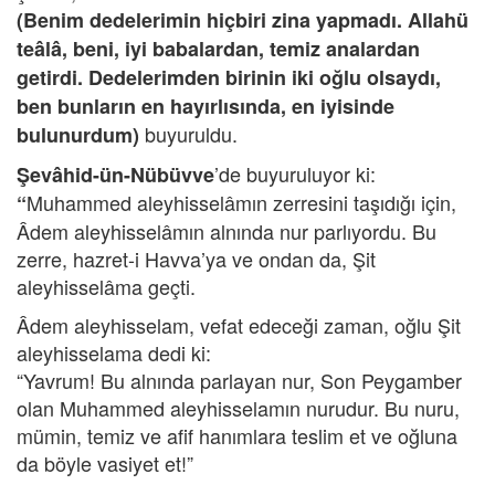
(Benim dedelerimin hiçbiri zina yapmadı. Allahü
teâlâ, beni, iyi babalardan, temiz analardan
getirdi. Dedelerimden birinin iki oğlu olsaydı,
ben bunların en hayırlısında, en iyisinde
buyuruldu.
bulunurdum)
’de buyuruluyor ki:
Şevâhid-ün-Nübüvve
Muhammed aleyhisselâmın zerresini taşıdığı için,
“
Âdem aleyhisselâmın alnında nur parlıyordu. Bu
zerre, hazret-i Havva’ya ve ondan da, Şit
aleyhisselâma geçti.
Âdem aleyhisselam, vefat edeceği zaman, oğlu Şit
aleyhisselama dedi ki:
“Yavrum! Bu alnında parlayan nur, Son Peygamber
olan Muhammed aleyhisselamın nurudur. Bu nuru,
mümin, temiz ve afif hanımlara teslim et ve oğluna
da böyle vasiyet et!”