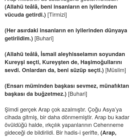
(Allahü teâlâ, beni insanların en iyilerinden
[Tirmizi]
vücuda getirdi.)
(Her asırdaki insanların en iyilerinden dünyaya
[Buhari]
getirildim.)
(Allahü teâlâ, İsmail aleyhisselamın soyundan
Kureyşi seçti, Kureyşten de, Haşimoğullarını
[Müslim]
sevdi. Onlardan da, beni süzüp seçti.)
(Ensarı müminden başkası sevmez, münafıktan
[Buhari]
başkası da buğzetmez.)
Şimdi gerçek Arap çok azalmıştır. Çoğu Asya’ya
cihada gitmiş, bir daha dönmemiştir. Arap bu kadar
övüldüğü halde, ırkçılık yapanlarının Cehenneme
gideceği de bildirildi. Bir hadis-i şerifte,
(Arap,