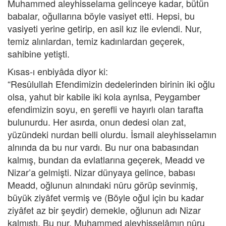
Muhammed aleyhisselama gelinceye kadar, bütün
babalar, oğullarına böyle vasiyet etti. Hepsi, bu
vasiyeti yerine getirip, en asil kız ile evlendi. Nur,
temiz alınlardan, temiz kadınlardan geçerek,
sahibine yetişti.
Kısas-ı enbiyâda diyor ki:
“Resûlullah Efendimizin dedelerinden birinin iki oğlu
olsa, yahut bir kabile iki kola ayrılsa, Peygamber
efendimizin soyu, en şerefli ve hayırlı olan tarafta
bulunurdu. Her asırda, onun dedesi olan zat,
yüzündeki nurdan belli olurdu. İsmail aleyhisselamın
alnında da bu nur vardı. Bu nur ona babasından
kalmış, bundan da evlatlarına geçerek, Meadd ve
Nizar’a gelmişti. Nizar dünyaya gelince, babası
Meadd, oğlunun alnındaki nûru görüp sevinmiş,
büyük ziyâfet vermiş ve (Böyle oğul için bu kadar
ziyâfet az bir şeydir) demekle, oğlunun adı Nizar
kalmıştı. Bu nur, Muhammed aleyhisselâmın nûru