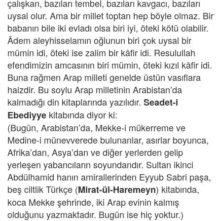
çalışkan, bazıları tembel, bazıları kavgacı, bazıları
uysal olur. Ama bir millet toptan hep böyle olmaz. Bir
babanın bile iki evladı olsa biri iyi, öteki kötü olabilir.
Âdem aleyhisselamın oğlunun biri çok uysal bir
mümin idi, öteki ise zalim bir kâfir idi. Resulullah
efendimizin amcasının biri mümin, öteki kızıl kâfir idi.
Buna rağmen Arap milleti genelde üstün vasıflara
haizdir. Bu soylu Arap milletinin Arabistan’da
kalmadığı din kitaplarında yazılıdır.
Seadet-i
kitabında diyor ki:
Ebediyye
(Bugün, Arabistan’da, Mekke-i mükerreme ve
Medine-i münevverede bulunanlar, asırlar boyunca,
Afrika’dan, Asya’dan ve diğer yerlerden gelip
yerleşen yabancıların soyundandır. Sultan ikinci
Abdülhamid hanın amirallerinden Eyyub Sabri paşa,
beş ciltlik Türkçe (
) kitabında,
Mirat-ül-Haremeyn
koca Mekke şehrinde, iki Arap evinin kalmış
olduğunu yazmaktadır. Bugün ise hiç yoktur.)