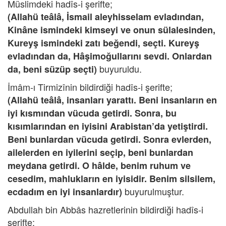
Müslimdeki hadîs-i şerifte;
(Allahü teâlâ, İsmail aleyhisselam evladından,
Kinâne ismindeki kimseyi ve onun sülalesinden,
Kureyş ismindeki zatı beğendi, seçti. Kureyş
evladından da, Hâşimoğullarını sevdi. Onlardan
buyuruldu.
da, beni süzüp seçti)
İmâm-ı Tirmizînin bildirdiği hadîs-i şerifte;
(Allahü teâlâ, insanları yarattı. Beni insanların en
iyi kısmından vücuda getirdi. Sonra, bu
kısımlarından en iyisini Arabistan’da yetiştirdi.
Beni bunlardan vücuda getirdi. Sonra evlerden,
ailelerden en iyilerini seçip, beni bunlardan
meydana getirdi. O hâlde, benim ruhum ve
cesedim, mahlukların en iyisidir. Benim silsilem,
buyurulmuştur.
ecdadım en iyi insanlardır)
Abdullah bin Abbâs hazretlerinin bildirdiği hadîs-i
şerifte;