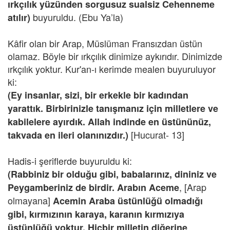
ırkçılık yüzünden sorgusuz sualsiz Cehenneme
buyuruldu. (Ebu Ya’la)
atılır)
Kâfir olan bir Arap, Müslüman Fransızdan üstün
olamaz. Böyle bir ırkçılık dinimize aykırıdır. Dinimizde
ırkçılık yoktur. Kur'an-ı kerimde mealen buyuruluyor
ki:
(Ey insanlar, sizi, bir erkekle bir kadından
yarattık. Birbirinizle tanışmanız için milletlere ve
kabilelere ayırdık. Allah indinde en üstününüz,
[Hucurat- 13]
takvada en ileri olanınızdır.)
Hadis-i şeriflerde buyuruldu ki:
(Rabbiniz bir olduğu gibi, babalarınız, dininiz ve
, [Arap
Peygamberiniz de birdir. Arabın Aceme
olmayana]
Acemin Araba üstünlüğü olmadığı
gibi, kırmızının karaya, karanın kırmızıya
üstünlüğü yoktur. Hiçbir milletin diğerine