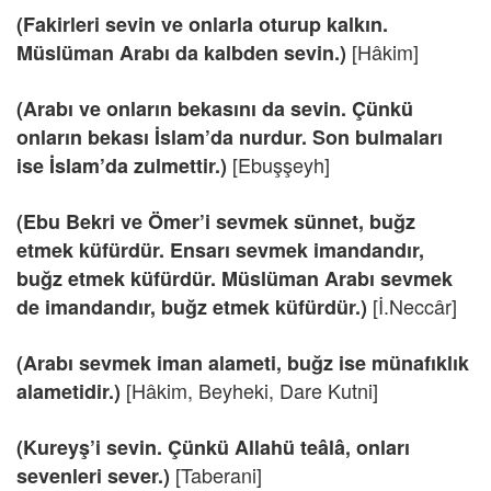
(Fakirleri sevin ve onlarla oturup kalkın.
[Hâkim]
Müslüman Arabı da kalbden sevin.)
(Arabı ve onların bekasını da sevin. Çünkü
onların bekası İslam’da nurdur. Son bulmaları
[Ebuşşeyh]
ise İslam’da zulmettir.)
(Ebu Bekri ve Ömer’i sevmek sünnet, buğz
etmek küfürdür. Ensarı sevmek imandandır,
buğz etmek küfürdür. Müslüman Arabı sevmek
[İ.Neccâr]
de imandandır, buğz etmek küfürdür.)
(Arabı sevmek iman alameti, buğz ise münafıklık
[Hâkim, Beyheki, Dare Kutni]
alametidir.)
(Kureyş’i sevin. Çünkü Allahü teâlâ, onları
[Taberani]
sevenleri sever.)