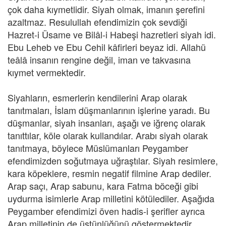
çok daha kıymetlidir. Siyah olmak, imanın şerefini
azaltmaz. Resulullah efendimizin çok sevdiği
Hazret-i Üsame ve Bilâl-i Habeşi hazretleri siyah idi.
Ebu Leheb ve Ebu Cehil kâfirleri beyaz idi. Allahü
teâlâ insanın rengine değil, iman ve takvasına
kıymet vermektedir.
Siyahların, esmerlerin kendilerini Arap olarak
tanıtmaları, İslam düşmanlarının işlerine yaradı. Bu
düşmanlar, siyah insanları, aşağı ve iğrenç olarak
tanıttılar, köle olarak kullandılar. Arabı siyah olarak
tanıtmaya, böylece Müslümanları Peygamber
efendimizden soğutmaya uğraştılar. Siyah resimlere,
kara köpeklere, resmin negatif filmine Arap dediler.
Arap saçı, Arap sabunu, kara Fatma böceği gibi
uydurma isimlerle Arap milletini kötülediler. Aşağıda
Peygamber efendimizi öven hadis-i şerifler ayrıca
Arap milletinin de üstünlüğünü göstermektedir.