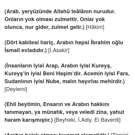
(Arab, yeryüzünde Allahü teâlânın nurudur.
Onların yok olması zulmettir. Onlar yok
[Hâkim]
olunca, nur gider, zulmet gelir.)
(Dört kabilesi hariç, Arabın hepsi İbrahim oğlu
[İ.Asakir]
İsmail evladıdır.)
(İnsanların iyisi Arap, Arabın iyisi Kureyş,
Kureyş’in iyisi Beni Haşim’dir. Acemin iyisi Fars,
Sudanlının iyisi Nube, malın hayırlısı mehirdir.)
[Deylemi]
(Ehli beytimin, Ensarın ve Arabın hakkını
tanımayan, ya münafık, veya veledi zina, yahut
[Beyheki, İ.Adiy, El Baverdi]
haram karışmıştır.)
[Tirmizi,