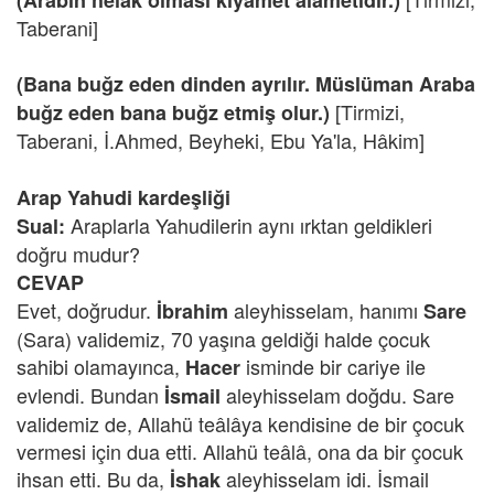
(Arabın helak olması kıyamet alametidir.)
Taberani]
(Bana buğz eden dinden ayrılır.
Müslüman Araba
[Tirmizi,
buğz eden bana buğz etmiş olur.)
Taberani, İ.Ahmed, Beyheki, Ebu Ya'la, Hâkim]
Arap Yahudi kardeşliği
Araplarla Yahudilerin aynı ırktan geldikleri
Sual:
doğru mudur?
CEVAP
Evet, doğrudur.
aleyhisselam, hanımı
İbrahim
Sare
(Sara) validemiz, 70 yaşına geldiği halde çocuk
sahibi olamayınca,
isminde bir cariye ile
Hacer
evlendi. Bundan
aleyhisselam doğdu. Sare
İsmail
validemiz de, Allahü teâlâya kendisine de bir çocuk
vermesi için dua etti. Allahü teâlâ, ona da bir çocuk
ihsan etti. Bu da,
aleyhisselam idi. İsmail
İshak