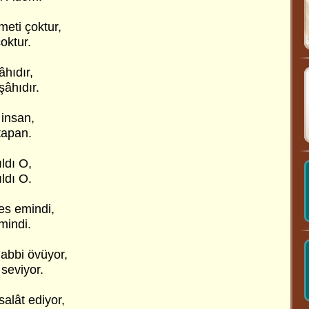
eti çoktur,
çoktur.
âhıdır,
 şâhıdır.
 insan,
tapan.
ldı O,
ıldı O.
es emindi,
mindi.
abbi övüyor,
seviyor.
alât ediyor,