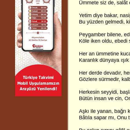
Ümmete siz de, salât e
Yetim diye bakar, nas
Bu yüzden gelmedi, k
Peygamber bilene, edi
Köle iken oldu, ebedi 
Her an ümmetine kuca
Karanlık dünyaya ışık 
Her derde devadır, her
Gözlere sürmedir, kalb
Herkesin seyyidi, başla
Bütün insan ve cin, O
Aşkı ile yanan, bağrı
Bâtıla sapar mı, Onu 