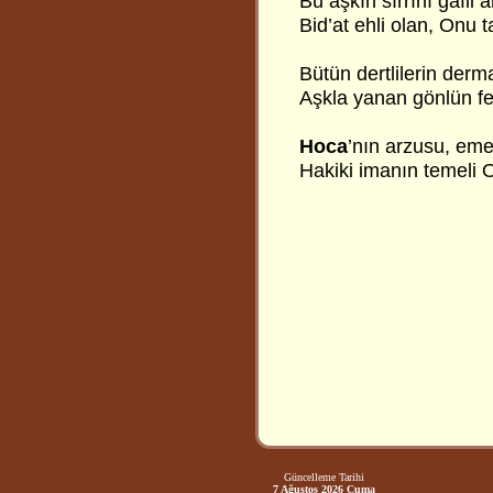
Bu aşkın sırrını gâfil 
Bid’at ehli olan, Onu 
Bütün dertlilerin derm
Aşkla yanan gönlün fe
Hoca
’nın arzusu, eme
Hakiki imanın temeli 
Güncelleme Tarihi
7 Ağustos 2026 Cuma