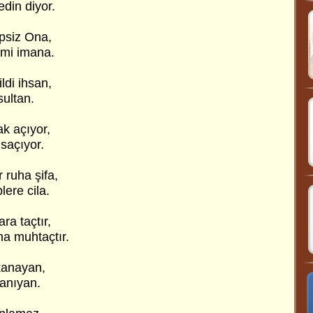
din diyor.
ipsiz Ona,
imi imana.
ldi ihsan,
sultan.
k açıyor,
saçıyor.
 ruha şifa,
lere cila.
ra taçtır,
na muhtaçtır.
 kanayan,
tanıyan.