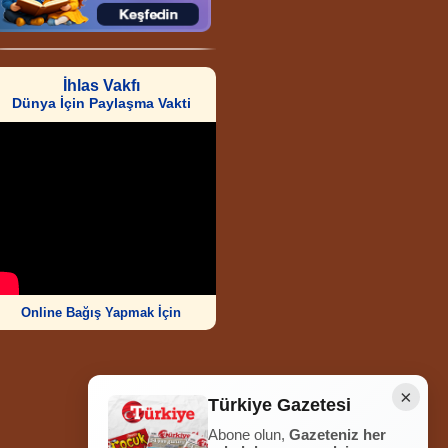
İhlas Vakfı
Dünya İçin Paylaşma Vakti
Online Bağış Yapmak İçin
×
Türkiye Gazetesi
Abone olun,
Gazeteniz her
Ziyaretçi Sayısı
252.008.553