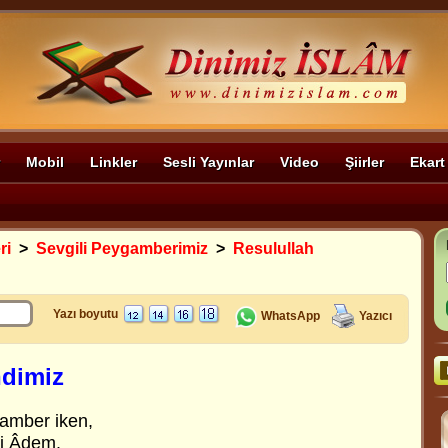
Mobil
Linkler
Sesli Yayınlar
Video
Şiirler
Ekart
ri
>
Sevgili Peygamberimiz
>
Resulullah
Yazı boyutu
WhatsApp
Yazıcı
ndimiz
gamber iken,
-i Âdem.