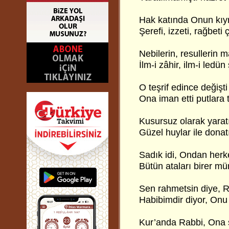
Hak katında Onun kıym
Şerefi, izzeti, rağbeti 
Nebilerin, resullerin m
İlm-i zâhir, ilm-i ledün
O teşrif edince değişti
Ona iman etti putlara 
Kusursuz olarak yaratı
Güzel huylar ile donat
Sadık idi, Ondan herk
Bütün ataları birer mü
Sen rahmetsin diye, R
Habibimdir diyor, Onu 
Kur’anda Rabbi, Ona s