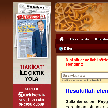
Hakkımızda
Kitaplar
Diller
Dini şiirler ve ilahi sözle
efendimiz
Aradığınız kelime sarı renk ile işaretlenir.
Resulullah efe
Sultanlar sultanı Pey
Yaratılmamıştı hazret