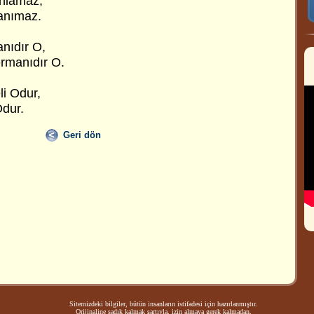
anlamaz,
tanımaz.
anıdır O,
rmanıdır O.
li Odur,
Odur.
Geri dön
Sitemizdeki bilgiler, bütün insanların istifadesi için hazırlanmıştır.
Orijinaline sadık kalmak şartıyla, izin almaya gerek kalmadan,