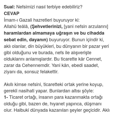
Nefsimizi nasıl terbiye edebiliriz?
Sual:
CEVAP
İmam-ı Gazali hazretleri buyuruyor ki:
Allahü teâlâ,
[yani nefsin arzularını]
(Şehvetlerinizi,
haramlardan almamaya uğraşın ve bu cihadda
buyuruyor. Bunun içindir ki,
sebat edin, dayanın)
aklı olanlar, din büyükleri, bu dünyanın bir pazar yeri
gibi olduğunu ve burada, nefs ile alışverişte
olduklarını anlamışlardır. Bu ticarette kâr Cennet,
zarar da Cehennemdir. Yani kârı, ebedi saadet,
ziyanı da, sonsuz felakettir.
Akıllı kimse nefsini, ticaretteki ortak yerine koyup,
gerekli nasihati yapar. Bunlardan altısı şöyle:
Ticaret ortağı, insanın para kazanmakta ortağı
1-
olduğu gibi, bazen de, hıyanet yapınca, düşmanı
olur. Halbuki dünyada kazanılan şeyler geçicidir. Aklı