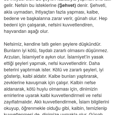
gelir. Nefsin bu isteklerine
denir. Şehveti,
(Şehvet)
akla uymadan, ihtiyaçtan fazla yapması, kalbe,
bedene ve başkalarına zarar verir, günah olur. Hep
bedeni için çalışarak, nefsini kuvvetlendiren,
hayvandan aşağı olur.
Nefsimiz, kendine tatlı gelen şeylere düşkündür.
Bunların iyi kötü, faydalı zararlı olmasını düşünmez.
Arzuları, İslamiyet’e aykırı olur. İslamiyet’in yasak
ettiği şeyleri yapmak, nefsi kuvvetlendirir. Daha
beterini yaptırmak ister. Kötü ve zararlı şeyleri, iyi
gösterip, kalbi aldatır. Kalbe bunları yaptırarak,
zevklerine kavuşmak için çalışır. Kalbin nefse
aldanarak, kötü huylu olmaması için, dinimizin
emirlerine uyarak kalbi kuvvetlendirmeli ve nefsi
zayıflatmalıdır. Aklı kuvvetlendirmek, İslam bilgilerini
okuyup, öğrenmekle olduğu gibi, kalbin, temizlenip
kuvvetlenmesi de, dinimize uymakla olur. Günah