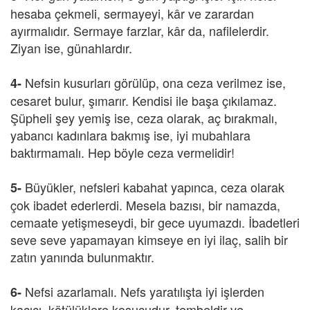
hesaba çekmeli, sermayeyi, kâr ve zarardan
ayırmalıdır. Sermaye farzlar, kâr da, nafilelerdir.
Ziyan ise, günahlardır.
Nefsin kusurları görülüp, ona ceza verilmez ise,
4-
cesaret bulur, şımarır. Kendisi ile başa çıkılamaz.
Şüpheli şey yemiş ise, ceza olarak, aç bırakmalı,
yabancı kadınlara bakmış ise, iyi mubahlara
baktırmamalı. Hep böyle ceza vermelidir!
Büyükler, nefsleri kabahat yapınca, ceza olarak
5-
çok ibadet ederlerdi. Mesela bazısı, bir namazda,
cemaate yetişmeseydi, bir gece uyumazdı. İbadetleri
seve seve yapamayan kimseye en iyi ilaç, salih bir
zatın yanında bulunmaktır.
Nefsi azarlamalı. Nefs yaratılışta iyi işlerden
6-
kaçıcı, kötülüklere koşucudur, tembeldir ve