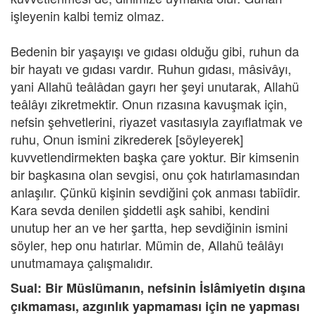
işleyenin kalbi temiz olmaz.
Bedenin bir yaşayışı ve gıdası olduğu gibi, ruhun da
bir hayatı ve gıdası vardır. Ruhun gıdası, mâsivâyı,
yani Allahü teâlâdan gayrı her şeyi unutarak, Allahü
teâlâyı zikretmektir. Onun rızasına kavuşmak için,
nefsin şehvetlerini, riyazet vasıtasıyla zayıflatmak ve
ruhu, Onun ismini zikrederek [söyleyerek]
kuvvetlendirmekten başka çare yoktur. Bir kimsenin
bir başkasına olan sevgisi, onu çok hatırlamasından
anlaşılır. Çünkü kişinin sevdiğini çok anması tabiîdir.
Kara sevda denilen şiddetli aşk sahibi, kendini
unutup her an ve her şartta, hep sevdiğinin ismini
söyler, hep onu hatırlar. Mümin de, Allahü teâlâyı
unutmamaya çalışmalıdır.
Sual: Bir Müslümanın, nefsinin İslâmiyetin dışına
çıkmaması, azgınlık yapmaması için ne yapması