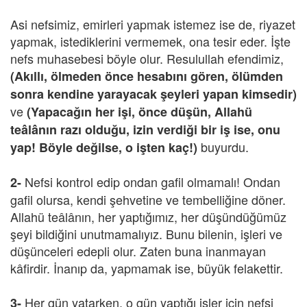
Asi nefsimiz, emirleri yapmak istemez ise de, riyazet
yapmak, istediklerini vermemek, ona tesir eder. İşte
nefs muhasebesi böyle olur. Resulullah efendimiz,
(Akıllı, ölmeden önce hesabını gören, ölümden
sonra kendine yarayacak şeyleri yapan kimsedir)
ve
(Yapacağın her işi, önce düşün, Allahü
teâlânın razı olduğu, izin verdiği bir iş ise, onu
buyurdu.
yap! Böyle değilse, o işten kaç!)
Nefsi kontrol edip ondan gafil olmamalı! Ondan
2-
gafil olursa, kendi şehvetine ve tembelliğine döner.
Allahü teâlânın, her yaptığımız, her düşündüğümüz
şeyi bildiğini unutmamalıyız. Bunu bilenin, işleri ve
düşünceleri edepli olur. Zaten buna inanmayan
kâfirdir. İnanıp da, yapmamak ise, büyük felakettir.
Her gün yatarken, o gün yaptığı işler için nefsi
3-