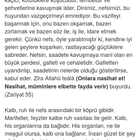
şehvetlerine kavuşmak ister. Dinimiz, nefsimizi, bu
huyundan vazgeçirmeyi emrediyor. Bu vazifeyi
başarmak için, onu bazen okşamak, bazen
zorlamak ve bazen söz ile, iş ile, idare etmek
gerekir. Çünkü nefs, öyle yaratılmıştır ki, kendine iyi
gelen şeylere koşarken, rastlayacağı güçlüklere
sabreder. Nefsin, saadete kavuşmaya mani olan en
büyük perdesi, gafleti ve cehaletidir. Gafletten
uyandırılıp, saadetinin nelerde olduğu gösterilirse,
kabul eder. Zira Allahü teâlâ
(Onlara nasihat et!
buyurdu.
Nasihat, müminlere elbette fayda verir)
(Zariyat 55)
Kalb, ruh ile nefs arasındaki bir köprü gibidir.
Marifetler, feyzler kalbe ruh vasıtası ile gelir. Kalb,
his organlarına da bağlıdır. His organları, ne ile
meşgul olursa, kalb ona bağlanır. İnsan güzel bir şey