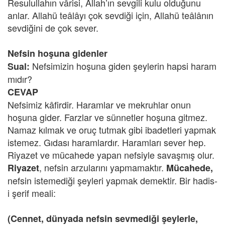
Resulullahın vârisi, Allah’ın sevgili kulu olduğunu
anlar. Allahü teâlâyı çok sevdiği için, Allahü teâlânın
sevdiğini de çok sever.
Nefsin hoşuna gidenler
Nefsimizin hoşuna giden şeylerin hapsi haram
Sual:
mıdır?
CEVAP
Nefsimiz kâfirdir. Haramlar ve mekruhlar onun
hoşuna gider. Farzlar ve sünnetler hoşuna gitmez.
Namaz kılmak ve oruç tutmak gibi ibadetleri yapmak
istemez. Gıdası haramlardır. Haramları sever hep.
Riyazet ve mücahede yapan nefsiyle savaşmış olur.
, nefsin arzularını yapmamaktır.
Riyazet
Mücahede,
nefsin istemediği şeyleri yapmak demektir. Bir hadis-
i şerif meali:
(Cennet, dünyada nefsin sevmediği şeylerle,