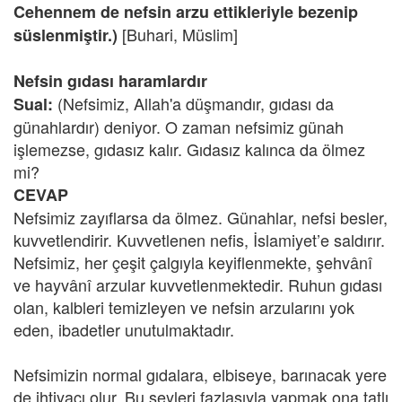
Cehennem de nefsin arzu ettikleriyle bezenip
[Buhari, Müslim]
süslenmiştir.)
Nefsin gıdası haramlardır
(Nefsimiz, Allah'a düşmandır, gıdası da
Sual:
günahlardır) deniyor. O zaman nefsimiz günah
işlemezse, gıdasız kalır. Gıdasız kalınca da ölmez
mi?
CEVAP
Nefsimiz zayıflarsa da ölmez. Günahlar, nefsi besler,
kuvvetlendirir. Kuvvetlenen nefis, İslamiyet’e saldırır.
Nefsimiz, her çeşit çalgıyla keyiflenmekte, şehvânî
ve hayvânî arzular kuvvetlenmektedir. Ruhun gıdası
olan, kalbleri temizleyen ve nefsin arzularını yok
eden, ibadetler unutulmaktadır.
Nefsimizin normal gıdalara, elbiseye, barınacak yere
de ihtiyacı olur. Bu şeyleri fazlasıyla yapmak ona tatlı