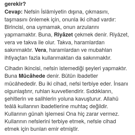
gerekir?
Nefsin İslâmiyetin dışına, çıkmasını,
Cevap:
taşmasını önlemek için, onunla iki cihad vardır:
Birincisi, ona uymamak, onun arzularını
yapmamaktır. Buna,
çekmek denir. Riyâzet,
Riyâzet
vera ve takva ile olur. Takva, haramlardan
sakınmaktır.
, haramlardan ve mubahları
Vera
ihtiyaçtan fazla kullanmaktan da sakınmaktır.
Cihadın ikincisi, nefsin istemediği şeyleri yapmaktır.
Buna
denir. Bütün ibadetler
Mücâhede
mücâhededir. Bu iki cihad, nefsi terbiye eder. İnsanı
olgunlaştırır, ruhları kuvvetlendirir. Sıddıkların,
şehitlerin ve salihlerin yoluna kavuşturur. Allahü
teâlâ kullarının ibadetlerine muhtaç değildir.
Kullarının günah işlemesi Ona hiç zarar vermez.
Kullarının nefslerini terbiye etmek, nefsle cihad
etmek için bunları emir etmiştir.