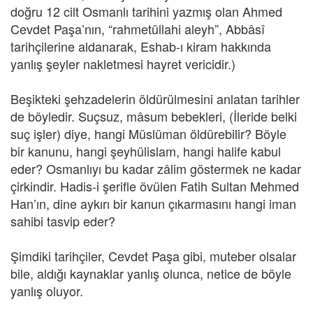
doğru 12 cilt Osmanlı tarihini yazmış olan Ahmed
Cevdet Paşa’nın, “rahmetüllahi aleyh”, Abbâsî
tarihçilerine aldanarak, Eshab-ı kiram hakkında
yanlış şeyler nakletmesi hayret vericidir.)
Beşikteki şehzadelerin öldürülmesini anlatan tarihler
de böyledir. Suçsuz, mâsum bebekleri, (İleride belki
suç işler) diye, hangi Müslüman öldürebilir? Böyle
bir kanunu, hangi şeyhülislam, hangi halife kabul
eder? Osmanlıyı bu kadar zâlim göstermek ne kadar
çirkindir. Hadis-i şerifle övülen Fatih Sultan Mehmed
Han’ın, dine aykırı bir kanun çıkarmasını hangi iman
sahibi tasvip eder?
Şimdiki tarihçiler, Cevdet Paşa gibi, muteber olsalar
bile, aldığı kaynaklar yanlış olunca, netice de böyle
yanlış oluyor.