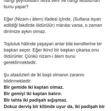
hangi şeyhülislam fetva verir ve hangi Müslüman
bunu yapar?
Eğer (Nizam-ı âlem) ifadesi içinde, (Sultana isyan
edildiği takdirde öldürülür) mânâsı varsa, o zaman
dinimize aykırı olmaz.
Topluluk hâlinde yaşayan arılar bile kendilerine bir
başkan seçer. Eğer ikinci bir başkan çıkarsa onu
öldürürler. Çünkü nizam-ı âlem bunu
gerektirmektedir.
Şu atasözleri de iki başlı olmanın zararını
bildirmektedir:
Bir gemide iki kaptan olmaz.
Bir gemiyi iki kaptan batırır.
Bir tahta iki padişah sığışmaz.
Dokuz derviş bir kilimde uyur da, iki padişah bir