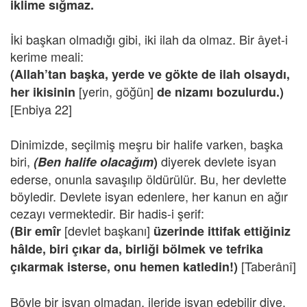
iklime sığmaz.
İki başkan olmadığı gibi, iki ilah da olmaz. Bir âyet-i
kerime meali:
(Allah’tan başka, yerde ve gökte de ilah olsaydı,
[yerin, göğün]
her ikisinin
de nizamı bozulurdu.)
[Enbiya 22]
Dinimizde, seçilmiş meşru bir halife varken, başka
biri,
diyerek devlete isyan
(Ben halife olacağım
)
ederse, onunla savaşılıp öldürülür. Bu, her devlette
böyledir. Devlete isyan edenlere, her kanun en ağır
cezayı vermektedir. Bir hadis-i şerif:
[devlet başkanı]
(Bir emîr
üzerinde ittifak ettiğiniz
hâlde, biri çıkar da, birliği bölmek ve tefrika
[Taberânî]
çıkarmak isterse, onu hemen katledin!)
Böyle bir isyan olmadan, ileride isyan edebilir diye,