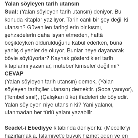
Yalan söyleyen tarih utansın
(Yalan söyleyen tarih utansın) deniyor. Bu
Sual:
konuda kitaplar yazılıyor. Tarih canlı bir şey değil ki
utansın? Güvenilen tarihçilerin bir kısmı,
şehzadelerin daha isyan etmeden, hattâ
beşikteyken öldürüldüğünü kabul ederken, buna
yanlış diyenler de oluyor. Bunlar neye dayanarak
böyle söylüyorlar? Kaynak gösterdikleri tarih
kitaplarını yazanlar, muteber kimseler değil mi?
CEVAP
(Yalan söyleyen tarih utansın) demek, (Yalan
söyleyen tarihçiler utansın) demektir. (Soba yanıyor),
(Tembel sınıf), (Çalışkan ülke) ifadeleri de böyledir.
Yalan söyleyen niye utansın ki? Yani yalancı,
utanmadan her türlü yalanı yazabilir.
kitabında deniyor ki: (Mecelle’yi
Seadet-i Ebediyye
hazırlamakla, İslâmiyet'e büyük hizmet eden ve en