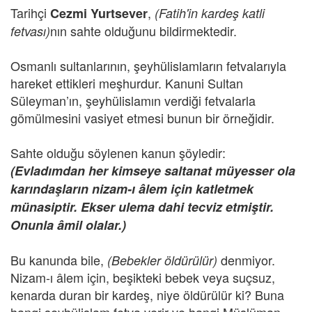
Tarihçi
,
Cezmi Yurtsever
(Fatih'in kardeş katli
nın sahte olduğunu bildirmektedir.
fetvası)
Osmanlı sultanlarının, şeyhülislamların fetvalarıyla
hareket ettikleri meşhurdur. Kanuni Sultan
Süleyman’ın, şeyhülislamın verdiği fetvalarla
gömülmesini vasiyet etmesi bunun bir örneğidir.
Sahte olduğu söylenen kanun şöyledir:
(Evladımdan her kimseye saltanat müyesser ola
karındaşların nizam-ı âlem için katletmek
münasiptir. Ekser ulema dahi tecviz etmiştir.
Onunla âmil olalar.)
Bu kanunda bile,
denmiyor.
(Bebekler öldürülür)
Nizam-ı âlem için, beşikteki bebek veya suçsuz,
kenarda duran bir kardeş, niye öldürülür ki? Buna