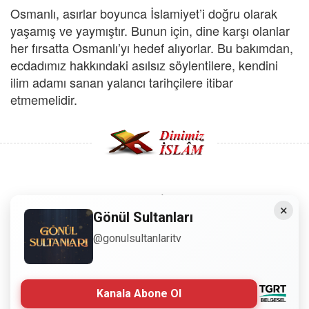
Osmanlı, asırlar boyunca İslamiyet’i doğru olarak
yaşamış ve yaymıştır. Bunun için, dine karşı olanlar
her fırsatta Osmanlı’yı hedef alıyorlar. Bu bakımdan,
ecdadımız hakkındaki asılsız söylentilere, kendini
ilim adamı sanan yalancı tarihçilere itibar
etmemelidir.
Copyright © 2008 - Dinimiz İslam. Her Hakkı Saklıdır.
×
Gönül Sultanları
Sitemizdeki bilgiler, bütün insanların istifadesi için
@gonulsultanlaritv
hazırlanmıştır. Orijinaline sadık kalmak şartıyla, izin
almaya gerek kalmadan, herkes istediği gibi alıp istifade
edebilir.
Kanala Abone Ol