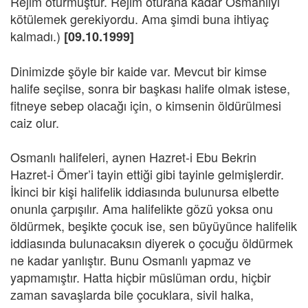
Rejim oturmuştur. Rejim oturana kadar Osmanlıyı
kötülemek gerekiyordu. Ama şimdi buna ihtiyaç
kalmadı.)
[09.10.1999]
Dinimizde şöyle bir kaide var. Mevcut bir kimse
halife seçilse, sonra bir başkası halife olmak istese,
fitneye sebep olacağı için, o kimsenin öldürülmesi
caiz olur.
Osmanlı halifeleri, aynen Hazret-i Ebu Bekrin
Hazret-i Ömer’i tayin ettiği gibi tayinle gelmişlerdir.
İkinci bir kişi halifelik iddiasında bulunursa elbette
onunla çarpışılır. Ama halifelikte gözü yoksa onu
öldürmek, beşikte çocuk ise, sen büyüyünce halifelik
iddiasında bulunacaksın diyerek o çocuğu öldürmek
ne kadar yanlıştır. Bunu Osmanlı yapmaz ve
yapmamıştır. Hatta hiçbir müslüman ordu, hiçbir
zaman savaşlarda bile çocuklara, sivil halka,