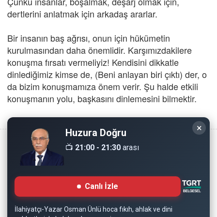
Çünkü insanlar, boşalmak, deşarj olmak için,
dertlerini anlatmak için arkadaş ararlar.
Bir insanın baş ağrısı, onun için hükümetin
kurulmasından daha önemlidir. Karşımızdakilere
konuşma fırsatı vermeliyiz! Kendisini dikkatle
dinlediğimiz kimse de, (Beni anlayan biri çıktı) der, o
da bizim konuşmamıza önem verir. Şu halde etkili
konuşmanın yolu, başkasını dinlemesini bilmektir.
×
Huzura Doğru
📺
21:00 - 21:30
arası
Copyright © 2008 - Dinimiz İslam. Her Hakkı Saklıdır.
Canlı İzle
Sitemizdeki bilgiler, bütün insanların istifadesi için
hazırlanmıştır. Orijinaline sadık kalmak şartıyla, izin
İlahiyatçı-Yazar Osman Ünlü hoca fıkıh, ahlak ve dini
almaya gerek kalmadan, herkes istediği gibi alıp istifade