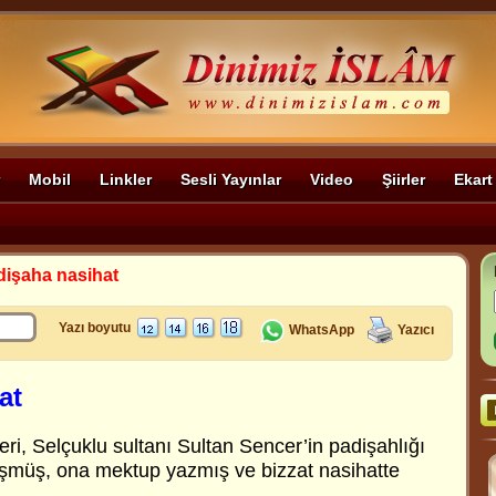
Mobil
Linkler
Sesli Yayınlar
Video
Şiirler
Ekart
dişaha nasihat
Yazı boyutu
WhatsApp
Yazıcı
at
eri, Selçuklu sultanı Sultan Sencer’in padişahlığı
üşmüş, ona mektup yazmış ve bizzat nasihatte