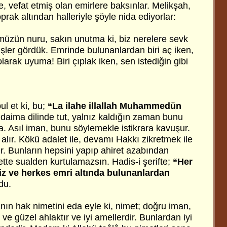
e, vefat etmiş olan emirlere baksınlar. Melikşah,
prak altından halleriyle şöyle nida ediyorlar:
üzün nuru, sakın unutma ki, biz nerelere sevk
işler gördük. Emrinde bulunanlardan biri aç iken,
larak uyuma! Biri çıplak iken, sen istediğin gibi
l et ki, bu;
“La ilahe illallah Muhammedün
 daima dilinde tut, yalnız kaldığın zaman bunu
. Asıl iman, bunu söylemekle istikrara kavuşur.
alır. Kökü adalet ile, devamı Hakkı zikretmek ile
r. Bunların hepsini yapıp ahiret azabından
tte sualden kurtulamazsın. Hadis-i şerifte;
“Her
niz ve herkes emri altında bulunanlardan
du.
nın hak nimetini eda eyle ki, nimet; doğru iman,
 ve güzel ahlaktır ve iyi amellerdir. Bunlardan iyi