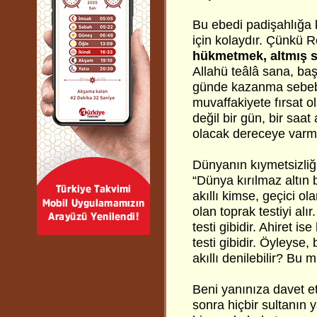
Bu ebedi padişahlığa 
için kolaydır. Çünkü 
hükmetmek, altmış s
Allahü teâlâ sana, ba
günde kazanma sebebi
muvaffakiyete fırsat o
değil bir gün, bir saat
olacak dereceye varmı
Dünyanın kıymetsizliği
“Dünya kırılmaz altın bi
akıllı kimse, geçici ol
olan toprak testiyi alır
testi gibidir. Ahiret i
testi gibidir. Öyleys
akıllı denilebilir? Bu
Beni yanınıza davet 
sonra hiçbir sultanın