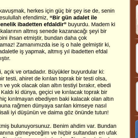
kavuşmak, herkes için güç bir şey ise de, senin
Resulullah efendimiz,
“Bir gün adalet ile
enelik ibadetten efdaldir”
buyurdu. Madem ki
şkalarının altmış senede kazanacağı şeyi bir
ni ihsan etmiştir, bundan daha çok
lamaz! Zamanımızda ise iş o hale gelmiştir ki,
 adaletle iş yapmak, altmış yıl ibadetten efdal
ştır.
, açık ve ortadadır. Büyükler buyurdular ki:
r testi, ahiret de kırılan toprak bir testi olsa,
an ve yok olacak olan altın testiyi bırakır, ebedi
. Kaldı ki dünya, geçici ve kırılacak toprak bir
se hiç kırılmayan ebediyen baki kalacak olan altın
e, buna rağmen dünyaya sarılan kimseye nasıl
 misali iyi düşünün ve daima göz önünde tutun!
etmiş bulunuyorsunuz. Benim ahdim var. Bundan
 yanına gitmeyeceğim ve hiçbir sultandan en ufak