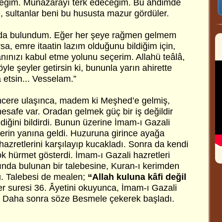
ceğim. Münazarayı terk edeceğim. Bu ahdimde
sultanlar beni bu hususta mazur gördüler.
larda bulundum. Eğer her şeye rağmen gelmem
rsa, emre itaatin lazım olduğunu bildiğim için,
nınızı kabul etme yolunu seçerim. Allahü teâlâ,
yle şeyler getirsin ki, bununla yarın ahirette
etsin... Vesselam.”
cere ulaşınca, madem ki Meşhed’e gelmiş,
esafe var. Oradan gelmek güç bir iş değildir
ediğini bildirdi. Bunun üzerine İmam-ı Gazali
cerin yanına geldi. Huzuruna girince ayağa
hazretlerini karşılayıp kucakladı. Sonra da kendi
ok hürmet gösterdi. İmam-ı Gazali hazretleri
ında bulunan bir talebesine, Kuran-ı kerimden
u. Talebesi de mealen;
“Allah kuluna kâfi değil
r suresi 36. Âyetini okuyunca, İmam-ı Gazali
di. Daha sonra söze Besmele çekerek başladı.