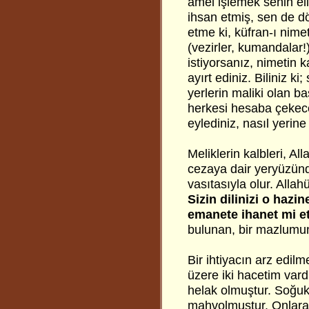
amel işlemek senin el
ihsan etmiş, sen de 
etme ki, küfran-ı nime
(vezirler, kumandalar!
istiyorsanız, nimetin k
ayırt ediniz. Biliniz k
yerlerin maliki olan b
herkesi hesaba çekece
eylediniz, nasıl yerine
Meliklerin kalbleri, A
cezaya dair yeryüzünde
vasıtasıyla olur. Allah
Sizin dilinizi o haz
emanete ihanet mi et
bulunan, bir mazlumun
Bir ihtiyacın arz edil
üzere iki hacetim vard
helak olmuştur. Soğu
mahvolmuştur. Onlara 