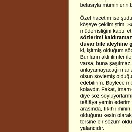
belasıyla müminlerin bo
Özel hacetim ise şudu
köşeye çekilmiştim. S
müderrisliğini kabul e
sözlerimi kaldıramaz
duvar bile aleyhine 
ki, işitmiş olduğum sö
Bunların akli ilimler il
varsa, buna şaşılmaz
anlayamayacağı manal
olsun söylemiş olduğu
edebilirim. Böylece m
kolaydır. Fakat, İma
diye söz söylüyorlarm
teâlâya yemin ederim
arasında, fıkıh ilmini
olduğunu kesin olarak
tersine bir sözüm old
yalancıdır.