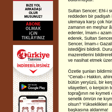
Sultan Sencer; Ehl-i sü
reddeden bir padişah i
ulemaya karşı çok hür
zamanın en meşhur âli
edenler, İmam-ı azam h
ederek, Sultan Sencer
Sencer, İmam-ı Gazali
istediğini bildirdi. Du
mazeretlerini bildirer
ve nasihat etmek üzer
Özetle şunları bildirmiş
“Cenab-ı Hakkın, ahire
bütün yeryüzü, bir ker
vilayetleri, o kerpicin
toprağının ne kıymeti 
senelik ömrün ne kıyme
olsun? Yükseklikleri a
başkasına aldanma!