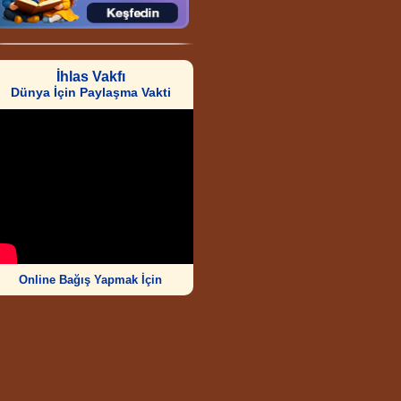
İhlas Vakfı
Dünya İçin Paylaşma Vakti
Online Bağış Yapmak İçin