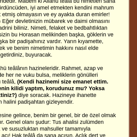
indedir. Madem ki Allahü teâlâ bu nimetleri sana
dördüncüden, iyi amel etmekten kendini mahrum
t etmiş olmayasın ve ey ayakta duran emirler!
) Eğer devletinizin mübarek ve daimi olmasını
adrini biliniz. Nimeti, felaket ve bedbahtlıktan
i; sizin bu Horasan melikinden başka, göklerin ve
aşka bir padişahınız vardır. Yarın kıyamette,
k ve benim nimetimin hakkını nasıl elde
 getirdiniz, buyuracak.
llahü teâlânın hazineleridir. Rahmet, azap ve
 her ne vuku bulsa, meliklerin gönülleri
ü teâlâ,
(Kendi hazinemi size emanet ettim.
inenin kilidi yaptım, korudunuz mu? Yoksa
tiniz?)
diye soracak. Hazineye ihanette
 halini padişahtan gizleyendir.
mesine gelince, benim bir genel, bir de özel olmak
ır. Genel olanı şudur: Tus ahalisi zulümden
k ve susuzluktan mahsuller tamamıyla
acı! Hak teâlâ da sana acısın. Açlık dert ve