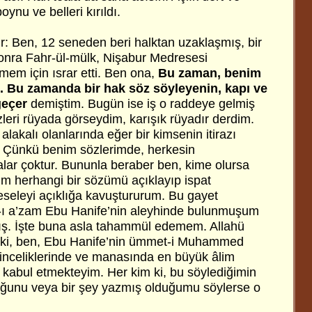
ynu ve belleri kırıldı.
r: Ben, 12 seneden beri halktan uzaklaşmış, bir
onra Fahr-ül-mülk, Nişabur Medresesi
tmem için ısrar etti. Ben ona,
Bu zaman, benim
. Bu zamanda bir hak söz söyleyenin, kapı ve
geçer
demiştim. Bugün ise iş o raddeye gelmiş
zleri rüyada görseydim, karışık rüyadır derdim.
e alakalı olanlarında eğer bir kimsenin itirazı
. Çünkü benim sözlerimde, herkesin
ar çoktur. Bununla beraber ben, kime olursa
m herhangi bir sözümü açıklayıp ispat
eseleyi açıklığa kavuştururum. Bu gayet
m-ı a’zam Ebu Hanife’nin aleyhinde bulunmuşum
ış. İşte buna asla tahammül edemem. Allahü
 ki, ben, Ebu Hanife’nin ümmet-i Muhammed
n inceliklerinde ve manasında en büyük âlim
 kabul etmekteyim. Her kim ki, bu söylediğimin
uğunu veya bir şey yazmış olduğumu söylerse o