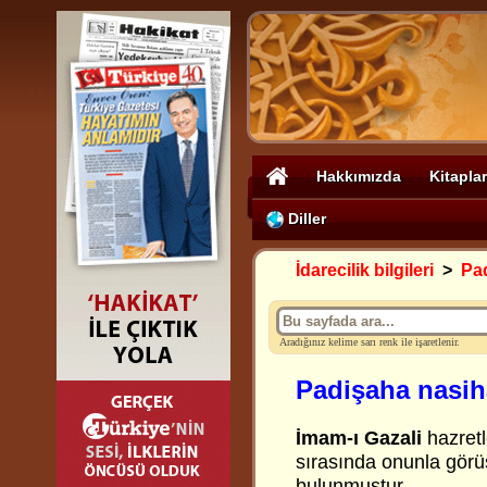
Hakkımızda
Kitaplar
Diller
İdarecilik bilgileri
>
Pa
Aradığınız kelime sarı renk ile işaretlenir.
Padişaha nasih
İmam-ı Gazali
hazretl
sırasında onunla gör
bulunmuştur.