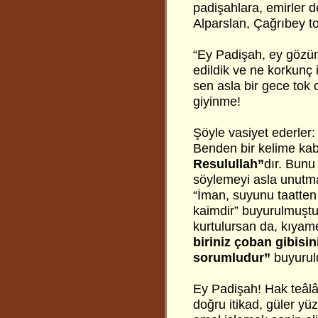
padişahlara, emirler d
Alparslan, Çağrıbey to
“Ey Padişah, ey gözüm
edildik ve ne korkunç 
sen asla bir gece tok o
giyinme!
Şöyle vasiyet ederler:
Benden bir kelime kabu
Resulullah”
dır. Bunu
söylemeyi asla unutma
“İman, suyunu taatten 
kaimdir” buyurulmuştu
kurtulursan da, kıyame
biriniz çoban gibisi
sorumludur”
buyurul
Ey Padişah! Hak teâlâ
doğru itikad, güler yüz