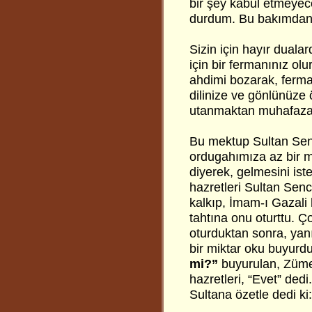
bir şey kabul etmeye
durdum. Bu bakımdan, 
Sizin için hayır dua
için bir fermanınız olu
ahdimi bozarak, ferma
dilinize ve gönlünüze ö
utanmaktan muhafaza 
Bu mektup Sultan Sen
ordugahımıza az bir m
diyerek, gelmesini ist
hazretleri Sultan Sen
kalkıp, İmam-ı Gazali 
tahtına onu oturttu. Ç
oturduktan sonra, yan
bir miktar oku buyurd
mi?”
buyurulan, Züme
hazretleri, “Evet” de
Sultana özetle dedi ki: