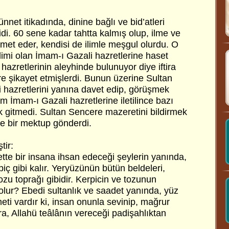
nnet itikadında, dinine bağlı ve bid’atleri
di. 60 sene kadar tahtta kalmış olup, ilme ve
met eder, kendisi de ilimle meşgul olurdu. O
mi olan İmam-ı Gazali hazretlerine haset
azretlerinin aleyhinde bulunuyor diye iftira
e şikayet etmişlerdi. Bunun üzerine Sultan
 hazretlerini yanına davet edip, görüşmek
rum İmam-ı Gazali hazretlerine iletilince bazı
ek gitmedi. Sultan Sencere mazeretini bildirmek
e bir mektup gönderdi.
tir:
tte bir insana ihsan edeceği şeylerin yanında,
piç gibi kalır. Yeryüzünün bütün beldeleri,
 tozu toprağı gibidir. Kerpicin ve tozunun
olur? Ebedi sultanlık ve saadet yanında, yüz
ti vardır ki, insan onunla sevinip, mağrur
ra, Allahü teâlânın vereceği padişahlıktan