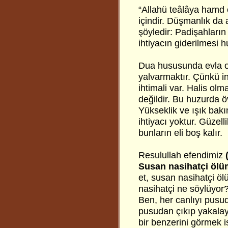
“Allahü teâlâya hamd 
içindir. Düşmanlık da 
şöyledir: Padişahların
ihtiyacın giderilmesi
Dua hususunda evla ol
yalvarmaktır. Çünkü in
ihtimali var. Halis ol
değildir. Bu huzurda ö
Yükseklik ve ışık bak
ihtiyacı yoktur. Güzel
bunların eli boş kalır.
Resulullah efendimiz
Susan nasihatçi ölü
et, susan nasihatçi öl
nasihatçi ne söylüyor?
Ben, her canlıyı pus
pusudan çıkıp yakalay
bir benzerini görmek i