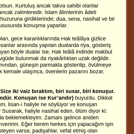
olsun. Kurtuluş ancak takva sahibi olanlar
ancak zalimleredir. İslam âlimlerinin âdeti
 huzuruna girdiklerinde; dua, sena, nasihat ve bir
 hususunda konuşma yaparlar.
an, gece karanlıklarında Hak teâlâya gizlice
sanlar arasında yapılan dualarda riya, gösteriş
mayan böyle dualar ise, Hak teâlâ indinde makbul
vgüde bulunmak da riyakârlıktan uzak değildir.
ımından, güneşin parmakla gösterilip, övülmeye
lik kemale ulaşınca, övenlerin pazarını bozar,
(Size iki vaiz bıraktım, biri susar, biri konuşur.
mdür. Konuşan ise Kur’andır)
buyurdu. Dikkat
üm, lisan-ı haliyle ne söylüyor ve konuşan
 Susarak, haliyle nasihat eden, ölüm diyor ki:
uda beklemekteyim. Zamanı gelince aniden
ıveririm. Eğer benim herkes için yapacağım işin
steyen varsa; padişahlar, vefat etmiş olan