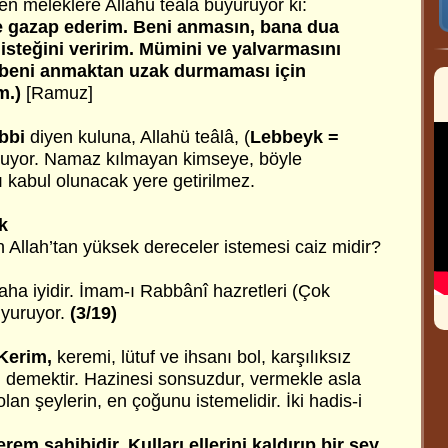
n meleklere Allahü teâlâ buyuruyor ki:
ne gazap ederim. Beni anmasın, bana dua
steğini veririm. Mümini ve yalvarmasını
 beni anmaktan uzak durmaması için
m.)
[Ramuz]
bbi
diyen kuluna, Allahü teâlâ, (
Lebbeyk =
ruyor. Namaz kılmayan kimseye, böyle
kabul olunacak yere getirilmez.
k
 Allah’tan yüksek dereceler istemesi caiz midir?
ha iyidir. İmam-ı Rabbânî hazretleri (Çok
uyuruyor.
(3/19)
Kerim,
keremi, lütuf ve ihsanı bol, karşılıksız
 demektir. Hazinesi sonsuzdur, vermekle asla
lan şeylerin, en çoğunu istemelidir. İki hadis-i
rem sahibidir. Kulları ellerini kaldırıp bir şey