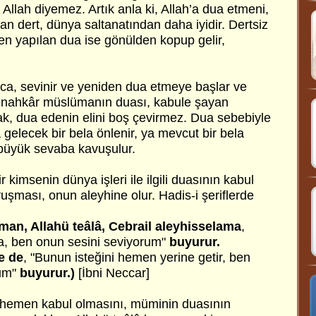
 Allah diyemez. Artık anla ki, Allah’a dua etmeni,
n dert, dünya saltanatından daha iyidir. Dertsiz
en yapılan dua ise gönülden kopup gelir,
a, sevinir ve yeniden dua etmeye başlar ve
nahkâr müslümanın duası, kabule şayan
ak, dua edenin elini boş çevirmez. Dua sebebiyle
a gelecek bir bela önlenir, ya mevcut bir bela
 büyük sevaba kavuşulur.
 kimsenin dünya işleri ile ilgili duasının kabul
vuşması, onun aleyhine olur. Hadis-i şeriflerde
man, Allahü teâlâ, Cebrail aleyhisselama
,
a, ben onun sesini seviyorum"
buyurur.
e de
, "Bunun isteğini hemen yerine getir, ben
um"
buyurur.)
[İbni Neccar]
n hemen kabul olmasını, müminin duasının