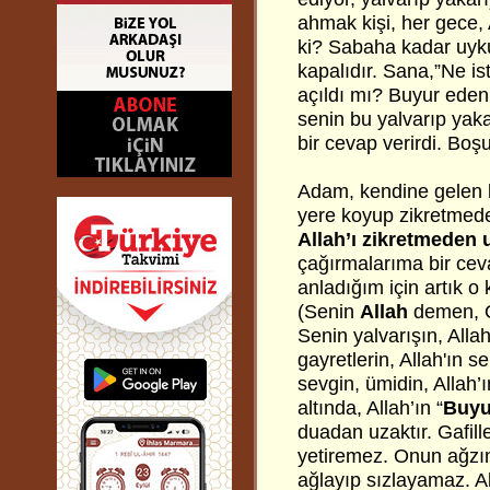
ahmak kişi, her gece,
ki? Sabaha kadar uyku
kapalıdır. Sana,”Ne is
açıldı mı? Buyur eden
senin bu yalvarıp yak
bir cevap verirdi. Bo
Adam, kendine gelen b
yere koyup zikretmed
Allah’ı zikretmeden
çağırmalarıma bir cev
anladığım için artık 
(Senin
Allah
demen, O
Senin yalvarışın, All
gayretlerin, Allah'ın 
sevgin, ümidin, Allah’ın
altında, Allah’ın “
Buyu
duadan uzaktır. Gafil
yetiremez. Onun ağzınd
ağlayıp sızlayamaz. Al