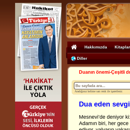
Hakkımızda
Kitaplar
Diller
Duanın önemi-Çeşitli d
Aradığınız kelime sarı renk ile işaretlenir.
Dua eden sevgi
Mesnevi’de deniyor ki
Adamın biri, her gece 
ediyor, yalvarıp yakar