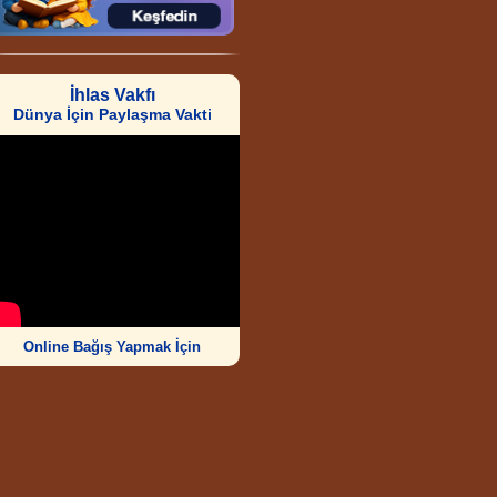
İhlas Vakfı
Dünya İçin Paylaşma Vakti
Online Bağış Yapmak İçin