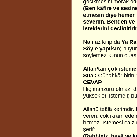
gecikmesini merak ede
(Ben kâfire ve sesi
etmesin diye hemen i
severim. Benden ve
isteklerini geciktiriri
Namaz kılıp da
Ya Ra
Söyle yapılsın
) buyu
söylemez. Onun duası 
Allah’tan çok isteme
Sual:
Günahkâr birinin
CEVAP
Hiç mahzuru olmaz, da
yüksekleri istemeli) b
Allahü teâlâ kerimdir.
veren, çok ikram eden
bitmez. İstemesi caiz o
şerif:
(Rabbiniz, hayâ ve ke