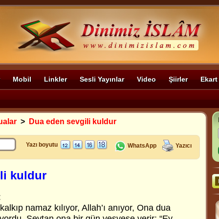
Mobil
Linkler
Sesli Yayınlar
Video
Şiirler
Ekart
ualar
>
Dua eden sevgili kuldur
Yazı boyutu
WhatsApp
Yazıcı
li kuldur
:
kalkıp namaz kılıyor, Allah’ı anıyor, Ona dua
ıyordu. Şeytan ona bir gün vesvese verir: “Ey