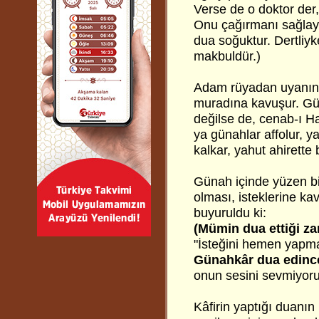
Verse de o doktor der,
Onu çağırmanı sağlaya
dua soğuktur. Dertliyk
makbuldür.)
Adam rüyadan uyanınc
muradına kavuşur. Gü
değilse de, cenab-ı H
ya günahlar affolur, y
kalkar, yahut ahirette
Günah içinde yüzen bir
olması, isteklerine ka
buyuruldu ki:
(Mümin dua ettiği za
"İsteğini hemen yapm
Günahkâr dua edinc
onun sesini sevmiyor
Kâfirin yaptığı duanı