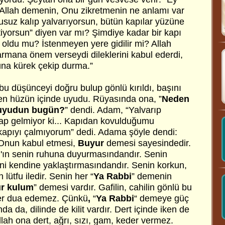
 Allah demenin, Onu zikretmenin ne anlamı var
suz kalıp yalvarıyorsun, bütün kapılar yüzüne
tiyorsun” diyen var mı? Şimdiye kadar bir kapı
 oldu mu? İstenmeyen yere gidilir mi? Allah
armana önem verseydi dileklerini kabul ederdi,
şuna kürek çekip durma.”
u düşünceyi doğru bulup gönlü kırıldı, başını
en hüzün içinde uyudu. Rüyasında ona, ”
Neden
 uyudun bugün?
” dendi. Adam, “Yalvarıp
ap gelmiyor ki... Kapıdan kovulduğumu
o kapıyı çalmıyorum” dedi. Adama şöyle dendi:
nun kabul etmesi,
Buyur
demesi sayesindedir.
ah'ın senin ruhuna duyurmasındandır. Senin
seni kendine yaklaştırmasındandır. Senin korkun,
 lütfu iledir. Senin her “
Ya Rabbi
” demenin
r kulum
” demesi vardır. Gafilin, cahilin gönlü bu
ler dua edemez. Çünkü
,
“
Ya Rabbi
“ demeye güç
a da, dilinde de kilit vardır. Dert içinde iken de
lah ona dert, ağrı, sızı, gam, keder vermez.