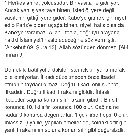
* Herkes ahiret yolcusudur. Bir vasıta ile gidiliyor.
Ancak yanlış vasıtaya binen, istediği yere değil,
vasıtanın gittiği yere gider. Kâbe’ye gitmek için niyet
edip Paris’e giden uçağa binen, niyeti halis olsa da
Kâbe’ye varamaz. Allahü teâlâ, doğruyu arayana
hakiki İslamiyet’i nasip edeceğine söz vermiştir.
[Ankebut 69, Şura 13], Allah sözünden dönmez. [Al-i
imran 9]
Demek ki batıl yollardakiler istemek bir yana merak
bile etmiyorlar. İtikadı düzeltmeden önce ibadet
etmenin faydası olmaz. Doğru itikad, ehli sünnet
itikadıdır. Doğru itikad
rakamı gibidir. İhlaslı
1
ibadetler sağına konan sıfır rakamı gibidir. Bir sıfır
konunca
, iki sıfır konunca
olur. Sağına ne
10
100
kadar 0 konursa değeri artar.
çekilirse hepsi
olur.
1
0
İhlâssız, [riya ile] yapılan ameller de, soldaki sıfır gibi
yani
rakamının soluna konan sıfır gibi değersizdir.
1