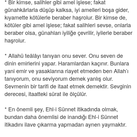
* Bir kimse, salihler gibi amel işlese; fakat
günahkârlarla düşüp kalksa, iyi amelleri boşa gider,
kıyamette kötülerle beraber haşrolur. Bir kimse de,
kötüler gibi amel işlese; fakat salihleri sevse, onlarla
beraber olsa, günahları iyiliğe çevrilir, iyilerle beraber
haşrolur.
* Allahü teâlâyı tanıyan onu sever. Onu seven de
dinin emirlerini yapar. Haramlardan kaçınır. Bunlara
yani emir ve yasaklarına riayet etmeden ben Allah’ı
tanıyorum, onu seviyorum demek yanlış olur.
Sevmenin bir tarifi de itaat etmek demektir. Sevginin
derecesi, itaatteki sürat ile ölçülür.
* En önemli şey, Ehl-i Sünnet itikadında olmak,
bundan daha önemlisi de inandığı Ehl-i Sünnet
itikadını ilave çıkarma yapmadan aynen yaymaktır.