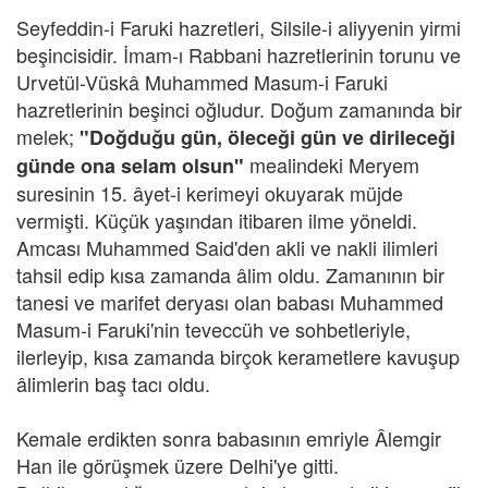
Seyfeddin-i Faruki hazretleri, Silsile-i aliyyenin yirmi
beşincisidir. İmam-ı Rabbani hazretlerinin torunu ve
Urvetül-Vüskâ Muhammed Masum-i Faruki
hazretlerinin beşinci oğludur. Doğum zamanında bir
melek;
"Doğduğu gün, öleceği gün ve dirileceği
mealindeki Meryem
günde ona selam olsun"
suresinin 15. âyet-i kerimeyi okuyarak müjde
vermişti. Küçük yaşından itibaren ilme yöneldi.
Amcası Muhammed Said'den akli ve nakli ilimleri
tahsil edip kısa zamanda âlim oldu. Zamanının bir
tanesi ve marifet deryası olan babası Muhammed
Masum-i Faruki'nin teveccüh ve sohbetleriyle,
ilerleyip, kısa zamanda birçok kerametlere kavuşup
âlimlerin baş tacı oldu.
Kemale erdikten sonra babasının emriyle Âlemgir
Han ile görüşmek üzere Delhi'ye gitti.