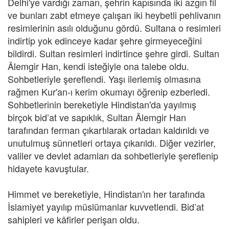
Delhi'ye vardığı zaman, şehrin kapısında iki azgın fil
ve bunları zabt etmeye çalışan iki heybetli pehlivanın
resimlerinin asılı olduğunu gördü. Sultana o resimleri
indirtip yok edinceye kadar şehre girmeyeceğini
bildirdi. Sultan resimleri indirtince şehre girdi. Sultan
Âlemgir Han, kendi isteğiyle ona talebe oldu.
Sohbetleriyle şereflendi. Yaşı ilerlemiş olmasına
rağmen Kur'an-ı kerim okumayı öğrenip ezberledi.
Sohbetlerinin bereketiyle Hindistan'da yayılmış
birçok bid’at ve sapıklık, Sultan Âlemgir Han
tarafından ferman çıkartılarak ortadan kaldırıldı ve
unutulmuş sünnetleri ortaya çıkarıldı. Diğer vezirler,
valiler ve devlet adamları da sohbetleriyle şereflenip
hidayete kavuştular.
Himmet ve bereketiyle, Hindistan'ın her tarafında
İslamiyet yayılıp müslümanlar kuvvetlendi. Bid’at
sahipleri ve kâfirler perişan oldu.