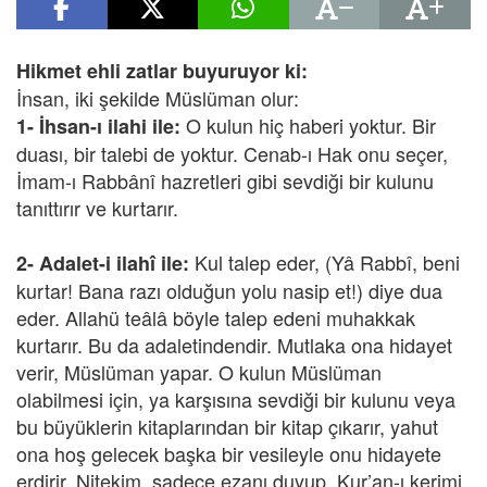
Hikmet ehli zatlar buyuruyor ki:
İnsan, iki şekilde Müslüman olur:
O kulun hiç haberi yoktur. Bir
1- İhsan-ı ilahi ile:
duası, bir talebi de yoktur. Cenab-ı Hak onu seçer,
İmam-ı Rabbânî hazretleri gibi sevdiği bir kulunu
tanıttırır ve kurtarır.
Kul talep eder, (Yâ Rabbî, beni
2- Adalet-i ilahî ile:
kurtar! Bana razı olduğun yolu nasip et!) diye dua
eder. Allahü teâlâ böyle talep edeni muhakkak
kurtarır. Bu da adaletindendir. Mutlaka ona hidayet
verir, Müslüman yapar. O kulun Müslüman
olabilmesi için, ya karşısına sevdiği bir kulunu veya
bu büyüklerin kitaplarından bir kitap çıkarır, yahut
ona hoş gelecek başka bir vesileyle onu hidayete
erdirir. Nitekim, sadece ezanı duyup, Kur’an-ı kerimi