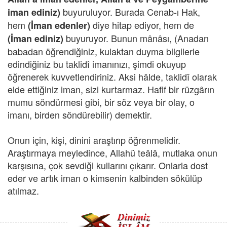
buyuruluyor. Burada Cenab-ı Hak,
iman ediniz)
hem
diye hitap ediyor, hem de
(İman edenler)
buyuruyor. Bunun mânâsı, (Anadan
(İman ediniz)
babadan öğrendiğiniz, kulaktan duyma bilgilerle
edindiğiniz bu taklidî imanınızı, şimdi okuyup
öğrenerek kuvvetlendiriniz. Aksi hâlde, taklidî olarak
elde ettiğiniz iman, sizi kurtarmaz. Hafif bir rüzgârın
mumu söndürmesi gibi, bir söz veya bir olay, o
imanı, birden söndürebilir) demektir.
Onun için, kişi, dinini araştırıp öğrenmelidir.
Araştırmaya meyledince, Allahü teâlâ, mutlaka onun
karşısına, çok sevdiği kullarını çıkarır. Onlarla dost
eder ve artık iman o kimsenin kalbinden sökülüp
atılmaz.