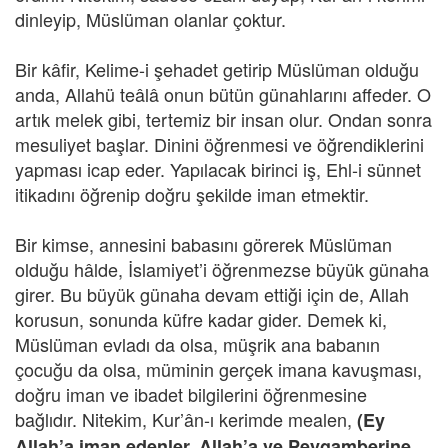
dinleyip, Müslüman olanlar çoktur.
Bir kâfir, Kelime-i şehadet getirip Müslüman olduğu
anda, Allahü teâlâ onun bütün günahlarını affeder. O
artık melek gibi, tertemiz bir insan olur. Ondan sonra
mesuliyet başlar. Dinini öğrenmesi ve öğrendiklerini
yapması icap eder. Yapılacak birinci iş, Ehl-i sünnet
itikadını öğrenip doğru şekilde iman etmektir.
Bir kimse, annesini babasını görerek Müslüman
olduğu hâlde, İslamiyet’i öğrenmezse büyük günaha
girer. Bu büyük günaha devam ettiği için de, Allah
korusun, sonunda küfre kadar gider. Demek ki,
Müslüman evladı da olsa, müşrik ana babanın
çocuğu da olsa, müminin gerçek imana kavuşması,
doğru iman ve ibadet bilgilerini öğrenmesine
bağlıdır. Nitekim, Kur’ân-ı kerimde mealen,
(Ey
Allah’a iman edenler, Allah’a ve Peygamberine