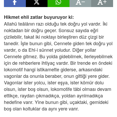
Hikmet ehli zatlar buyuruyor ki:
Allahü teâlânın razı olduğu tek doğru yol vardır. İki
noktadan bir doğru geçer. Sonsuz sayıda eğri
çizilebilir, fakat iki noktayı birleştiren düz çizgi bir
tanedir. İşte bunun gibi, Cennete giden tek doğru yol
vardır, o da Ehl-i sünnet yoludur. Diğer yollar
Cennete gitmez. Bu yolda gidebilmek, ilerleyebilmek
için de rehberlere ihtiyaç vardır. Bir trende en öndeki
lokomotif hangi istikamette giderse, arkasındaki
vagonlar da onunla beraber, onun gittiği yere gider.
Vagonlar ister yolcu, ister eşya, ister kömür dolu
olsun, ister boş olsun, lokomotife tâbi olması devam
ettikçe, raydan çıkmadıkça, yoldan ayrılmadıkça
hedefine varır. Yine bunun gibi, uçaktaki, gemideki
boş olan koltuklar da aynı yere varır.