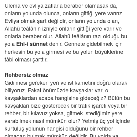
Ulema ve evliya zatlarla beraber olamasak da,
onların yolunda olunca, onların gittiği yere varırız.
Evliya olmak şart değildir, onların yolunda olan,
Allahü teâlânın izniyle onların gittiği yere varır ve
onlarla beraber olur. Allahü teâlânın razı olduğu bu
yola
denir. Cennete gidebilmek için
Ehl-i sünnet
herkesin bu yola girmesi ve bu yolun büyüklerine
tâbi olması şarttır.
Rehbersiz olmaz
Gidilmesi gereken yeri ve istikametini doğru olarak
biliyoruz. Fakat önümüzde kavşaklar var, o
kavşaklardan acaba hangisine gideceğiz? Bütün bu
kavşakları bize gösterecek bir trafik işareti veya bir
rehber, bir kılavuz yoksa, gitmek istediğimiz yere
varabilmek nasıl mümkün olur? Yetmiş üç yol içinde
kurtuluş yolunun hangisi olduğunu bir rehber
olmadan bulmak mümkün değildir. Bu yolda ya