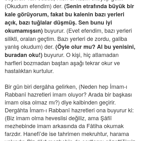
(Okudum efendim) der.
(Senin etrafında büyük bir
kale görüyorum, fakat bu kalenin bazı yerleri
açık, bazı tuğlalar düşmüş. Sen bunu iyi
buyurur. (Evet efendim, bazı yerleri
okumamışsın)
silikti, oraları geçtim. Bazı yerleri de zordu, galiba
yanlış okudum) der.
(Öyle olur mu? Al bu yenisini,
buyurur. O kişi, hiç atlamadan
buradan oku!)
harfleri bozmadan baştan aşağı tekrar okur ve
hastalıktan kurtulur.
Bir gün biri dergâha gelirken, (Neden hep İmam-ı
Rabbanî hazretleri imam oluyor? Arada bir başkası
imam olsa olmaz mı?) diye kalbinden geçirir.
Dergâhta İmam-ı Rabbanî hazretleri ona buyurur ki:
(Biz imam olma heveslisi değiliz, ama Şâfiî
mezhebinde imam arkasında da Fâtiha okumak
farzdır. Hanefî’de ise tahrimen mekruhtur, harama