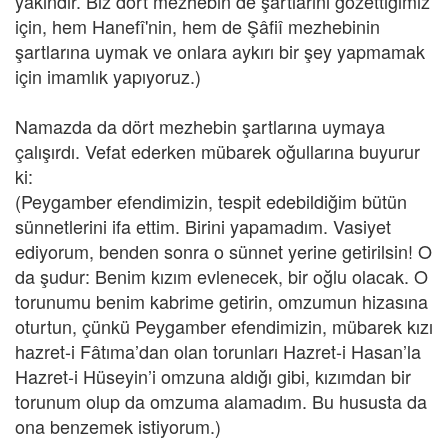
yakındır. Biz dört mezhebin de şartlarını gözettiğimiz
için, hem Hanefî'nin, hem de Şâfiî mezhebinin
şartlarına uymak ve onlara aykırı bir şey yapmamak
için imamlık yapıyoruz.)
Namazda da dört mezhebin şartlarına uymaya
çalışırdı. Vefat ederken mübarek oğullarına buyurur
ki:
(Peygamber efendimizin, tespit edebildiğim bütün
sünnetlerini ifa ettim. Birini yapamadım. Vasiyet
ediyorum, benden sonra o sünnet yerine getirilsin! O
da şudur: Benim kızım evlenecek, bir oğlu olacak. O
torunumu benim kabrime getirin, omzumun hizasına
oturtun, çünkü Peygamber efendimizin, mübarek kızı
hazret-i Fâtıma’dan olan torunları Hazret-i Hasan’la
Hazret-i Hüseyin’i omzuna aldığı gibi, kızımdan bir
torunum olup da omzuma alamadım. Bu hususta da
ona benzemek istiyorum.)