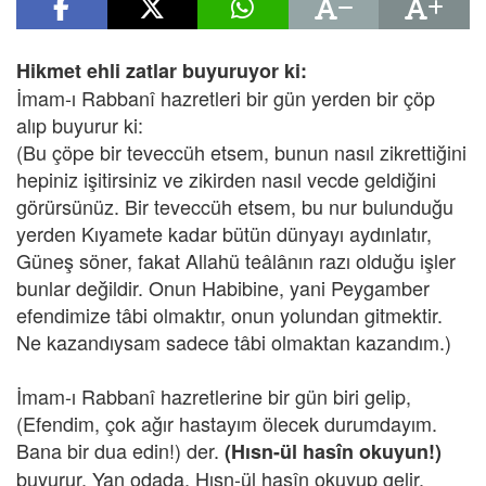
Hikmet ehli zatlar buyuruyor ki:
İmam-ı Rabbanî hazretleri bir gün yerden bir çöp
alıp buyurur ki:
(Bu çöpe bir teveccüh etsem, bunun nasıl zikrettiğini
hepiniz işitirsiniz ve zikirden nasıl vecde geldiğini
görürsünüz. Bir teveccüh etsem, bu nur bulunduğu
yerden Kıyamete kadar bütün dünyayı aydınlatır,
Güneş söner, fakat Allahü teâlânın razı olduğu işler
bunlar değildir. Onun Habibine, yani Peygamber
efendimize tâbi olmaktır, onun yolundan gitmektir.
Ne kazandıysam sadece tâbi olmaktan kazandım.)
İmam-ı Rabbanî hazretlerine bir gün biri gelip,
(Efendim, çok ağır hastayım ölecek durumdayım.
Bana bir dua edin!) der.
(Hısn-ül hasîn okuyun!)
buyurur. Yan odada, Hısn-ül hasîn okuyup gelir.