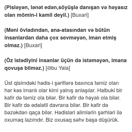
(Pisləyən, lənət edən,söyüşlə danışan və həyasız
[Buxari]
olan mömin-i kamil deyil.)
(Məni övladından, ana-atasından və bütün
insanlardan daha çox sevməyən, iman etmiş
[Buxari]
olmaz.)
(Öz istədiyini insanlar üçün də istəməyən, imana
[Əbu Yala]
qovuşa bilməz.)
Üst qisimdəki hədis-i şəriflərə baxınca təmiz olan
hər kəs imanlı olar kimi yalnış anlaşılar. Halbuki bir
kafir də təmiz ola bilər. Bir kafir də həyalı ola bilər.
Bir kafir də ədalətli davrana bilər. Bir kafir də
bəzəkdən qaça bilər. Hədisləri alimlərin şərhləri ilə
oxumaq lazımdır. Biz oxusaq səhv başa düşürük.