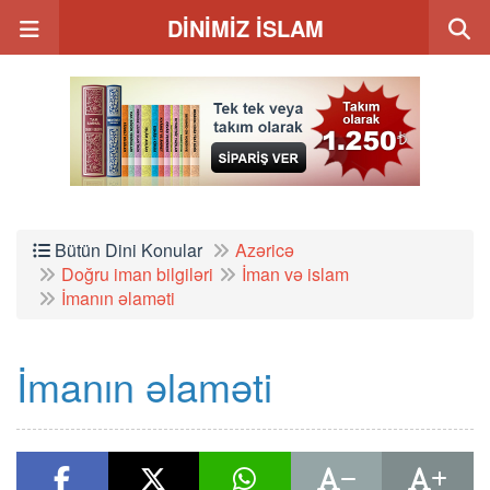
DİNİMİZ İSLAM
Bütün Dini Konular
Azəricə
Doğru iman bilgiləri
İman və islam
İmanın əlaməti
İmanın əlaməti