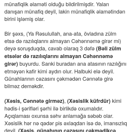
münafiqlik əlaməti olduğu bildirilmişdir. Yalan
danışan münafiq deyil, lakin münafiqlik əlamətindən
birini işləmiş olar.
Bir şəxs, (Ya Rəsulullah, ana-ata, övladına zülm
etsə də razılıqlarını almayan Cəhənnəmə girər mi)
deyə soruşduqda, cavab olaraq 3 dəfə
(Bəli zülm
etsələr də razılıqlarını almayan Cəhənnəmə
buyurdu. Sanki buradan ana atasının razılığını
girər)
etməyən kafir kimi aydın olur. Halbuki elə deyil.
Günahlarının cəzasını çəkmədən Cənnətə girə
bilməz deməkdir.
,
kimi
(Xəsis, Cənnətə girməz)
(Xəsislik küfrdür)
hədis-i şərifləri şərhi ilə birlikdə oxumalıdır.
Açıqlaması oxunsa səhv anlamağa səbəb olar.
Xəsislik hər nə qədər pis əxlaqdan isə də, imansızlıq
deyil.
(Xəsis, günahının cəzasını çəkmədikcə