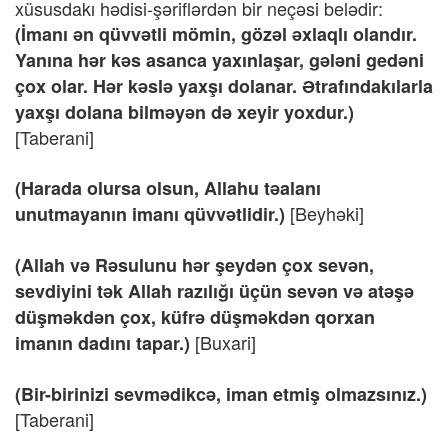
xüsusdakı hədisi-şəriflərdən bir neçəsi belədir:
(İmanı ən qüvvətli mömin, gözəl əxlaqlı olandır.
Yanına hər kəs asanca yaxınlaşar, gələni gedəni
çox olar. Hər kəslə yaxşı dolanar. Ətrafındakılarla
yaxşı dolana bilməyən də xeyir yoxdur.)
[Taberani]
(Harada olursa olsun, Allahu təalanı
[Beyhəki]
unutmayanın imanı qüvvətlidir.)
(Allah və Rəsulunu hər şeydən çox sevən,
sevdiyini tək Allah razılığı üçün sevən və atəşə
düşməkdən çox, küfrə düşməkdən qorxan
[Buxari]
imanın dadını tapar.)
(Bir-birinizi sevmədikcə, iman etmiş olmazsınız.)
[Taberani]