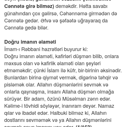
deməkdir. Hətta savabı
Cənnətə girə bilməz)
günahından çox gəlirsə, Cəhənnəmə girmədən də
Cənnətə gedər. Əfvə və şəfaətə uğrayaraq da
Cənnətə gedə bilər.
Doğru imanın əlaməti
İmam-ı Rəbbani həzrətləri buyurur ki:
Doğru imanın əlaməti, kafirləri düşmən bilib, onlara
məxsus olan və kafirlik əlaməti olan şeyləri
etməməkdir; çünki İslam ilə küfr, bir-birinin əksinədir.
Bunlardan birinə qiymət vermək, digərinə təhqir və
pisləmək olar. Allahın düşmənlərini sevmək və
onlarla qaynaşma, insanı Allaha düşmən olmağa
sürüyər. Bir adam, özünü Müsəlman zənn edər.
Kəlime-i tövhidi söyləyər, inanıram deyər. Namaz
qılar və ibadət edər. Halbuki bilməz ki, Allahın
dostlarını sevməmək və ya Allahın düşmənlərini
sevmək onun imanını yox edər.