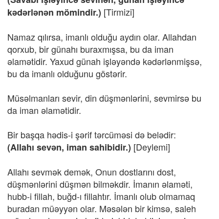
[Tirmizi]
kədərlənən mömindir.)
Namaz qılırsa, imanlı olduğu aydın olar. Allahdan
qorxub, bir günahı buraxmışsa, bu da iman
əlamətidir. Yaxud günah işləyəndə kədərlənmişsə,
bu da imanlı olduğunu göstərir.
Müsəlmanları sevir, din düşmənlərini, sevmirsə bu
da iman əlamətidir.
Bir başqa hədis-i şərif tərcüməsi də belədir:
[Deylemi]
(Allahı sevən, iman sahibidir.)
Allahı sevmək demək, Onun dostlarını dost,
düşmənlərini düşmən bilməkdir. İmanın əlaməti,
hubb-i fillah, buğd-ı fillahtır. İmanlı olub olmamaq
buradan müəyyən olar. Məsələn bir kimsə, saleh