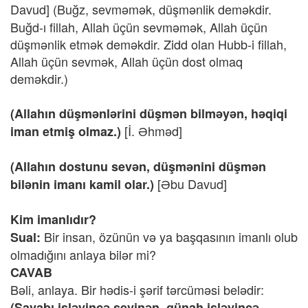
Davud]
(Buğz, sevməmək, düşmənlik deməkdir.
Buğd-ı fillah, Allah üçün sevməmək, Allah üçün
düşmənlik etmək deməkdir. Zidd olan Hubb-i fillah,
Allah üçün sevmək, Allah üçün dost olmaq
deməkdir.)
(Allahın düşmənlərini düşmən bilməyən, həqiqi
[İ. Əhməd]
iman etmiş olmaz.)
(Allahın dostunu sevən, düşmənini düşmən
[Əbu Davud]
bilənin imanı kamil olar.)
Kim imanlıdır?
Bir insan, özünün və ya başqasının imanlı olub
Sual:
olmadığını anlaya bilər mi?
CAVAB
Bəli, anlaya. Bir hədis-i şərif tərcüməsi belədir:
(Savabı işləyincə sevinən, günah işləyincə