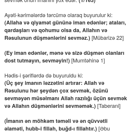
(1/163)
Ayəti-kərimələrdə tərcümə olaraq buyurulur ki:
(Allaha və qiyamət gününə iman edənlər; ataları,
qardaşları və qohumu olsa da, Allahın və
[Mübarizə 22]
Rəsulunun düşmənlərini sevməz.)
(Ey iman edənlər, mənə və sizə düşmən olanları
[Mumtəhinə 1]
dost tutmayın, sevməyin!)
Hədis-i şəriflərdə də buyuruldu ki:
(Üç şey imanın ləzzətini artırar: Allah və
Rəsulunu hər şeydən çox sevmək, özünü
sevməyən müsəlmanı Allah razılığı üçün sevmək
[Taberani]
və Allahın düşmənlərini sevməmək.)
(İmanın ən möhkəm təməli və ən qüvvətli
[Əbu
əlaməti, hubb-i fillah, buğd-ı fillahtır.)