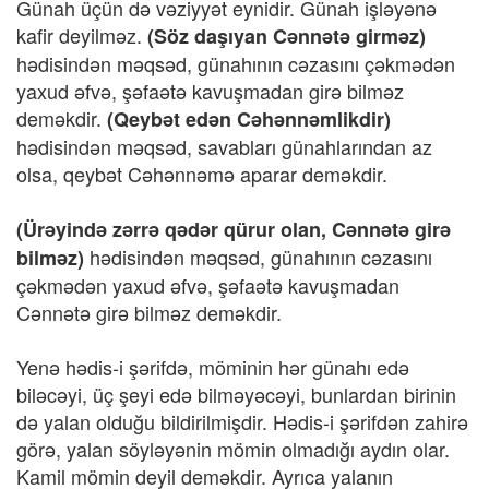
Günah üçün də vəziyyət eynidir. Günah işləyənə
kafir deyilməz.
(Söz daşıyan Cənnətə girməz)
hədisindən məqsəd, günahının cəzasını çəkmədən
yaxud əfvə, şəfaətə kavuşmadan girə bilməz
deməkdir.
(Qeybət edən Cəhənnəmlikdir)
hədisindən məqsəd, savabları günahlarından az
olsa, qeybət Cəhənnəmə aparar deməkdir.
(Ürəyində zərrə qədər qürur olan, Cənnətə girə
hədisindən məqsəd, günahının cəzasını
bilməz)
çəkmədən yaxud əfvə, şəfaətə kavuşmadan
Cənnətə girə bilməz deməkdir.
Yenə hədis-i şərifdə, möminin hər günahı edə
biləcəyi, üç şeyi edə bilməyəcəyi, bunlardan birinin
də yalan olduğu bildirilmişdir. Hədis-i şərifdən zahirə
görə, yalan söyləyənin mömin olmadığı aydın olar.
Kamil mömin deyil deməkdir. Ayrıca yalanın