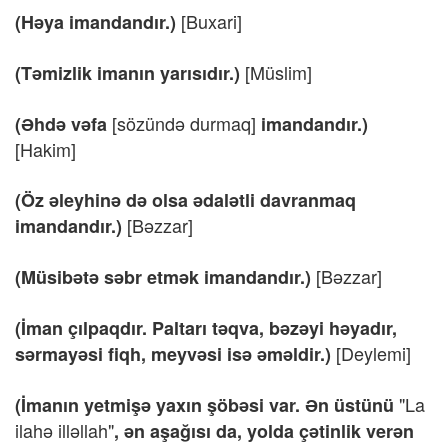
[Buxari]
(Həya imandandır.)
[Müslim]
(Təmizlik imanın yarısıdır.)
[sözündə durmaq]
(Əhdə vəfa
imandandır.)
[Hakim]
(Öz əleyhinə də olsa ədalətli davranmaq
[Bəzzar]
imandandır.)
[Bəzzar]
(Müsibətə səbr etmək imandandır.)
(İman çılpaqdır. Paltarı təqva, bəzəyi həyadır,
[Deylemi]
sərmayəsi fiqh, meyvəsi isə əməldir.)
"La
(İmanın yetmişə yaxın şöbəsi var. Ən üstünü
ilahə illəllah"
, ən aşağısı da, yolda çətinlik verən