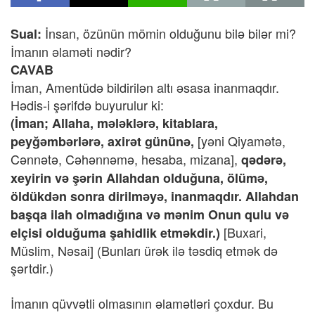
İnsan, özünün mömin olduğunu bilə bilər mi?
Sual:
İmanın əlaməti nədir?
CAVAB
İman, Amentüdə bildirilən altı əsasa inanmaqdır.
Hədis-i şərifdə buyurulur ki:
(İman; Allaha, mələklərə, kitablara,
[yəni Qiyamətə,
peyğəmbərlərə, axirət gününə,
Cənnətə, Cəhənnəmə, hesaba, mizana],
qədərə,
xeyirin və şərin Allahdan olduğuna, ölümə,
öldükdən sonra dirilməyə, inanmaqdır. Allahdan
başqa ilah olmadığına və mənim Onun qulu və
[Buxari,
elçisi olduğuma şahidlik etməkdir.)
Müslim, Nəsai] (Bunları ürək ilə təsdiq etmək də
şərtdir.)
İmanın qüvvətli olmasının əlamətləri çoxdur. Bu