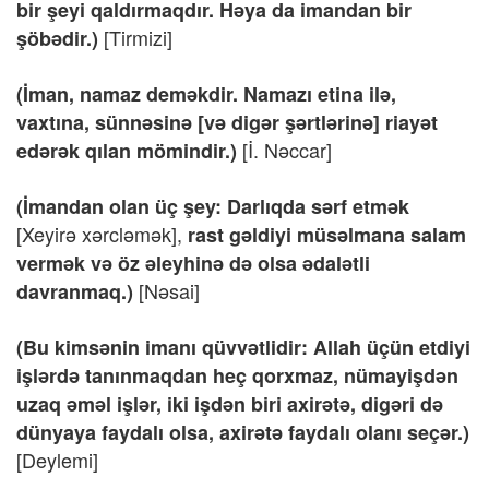
bir şeyi qaldırmaqdır. Həya da imandan bir
[Tirmizi]
şöbədir.)
(İman, namaz deməkdir. Namazı etina ilə,
vaxtına, sünnəsinə [və digər şərtlərinə] riayət
[İ. Nəccar]
edərək qılan mömindir.)
(İmandan olan üç şey: Darlıqda sərf etmək
[Xeyirə xərcləmək],
rast gəldiyi müsəlmana salam
vermək və öz əleyhinə də olsa ədalətli
[Nəsai]
davranmaq.)
(Bu kimsənin imanı qüvvətlidir: Allah üçün etdiyi
işlərdə tanınmaqdan heç qorxmaz, nümayişdən
uzaq əməl işlər, iki işdən biri axirətə, digəri də
dünyaya faydalı olsa, axirətə faydalı olanı seçər.)
[Deylemi]