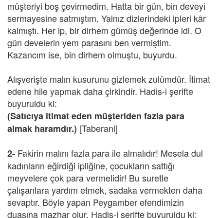
müşteriyi boş çevirmedim. Hatta bir gün, bin deveyi
sermayesine satmıştım. Yalnız dizlerindeki ipleri kâr
kalmıştı. Her ip, bir dirhem gümüş değerinde idi. O
gün develerin yem parasını ben vermiştim.
Kazancım ise, bin dirhem olmuştu, buyurdu.
Alışverişte malın kusurunu gizlemek zulümdür. İtimat
edene hile yapmak daha çirkindir. Hadis-i şerifte
buyuruldu ki:
(Satıcıya itimat eden müşteriden fazla para
[Taberani]
almak haramdır.)
Fakirin malını fazla para ile almalıdır! Mesela dul
2-
kadınların eğirdiği ipliğine, çocukların sattığı
meyvelere çok para vermelidir! Bu suretle
çalışanlara yardım etmek, sadaka vermekten daha
sevaptır. Böyle yapan Peygamber efendimizin
duasına mazhar olur. Hadis-i şerifte buyuruldu ki: