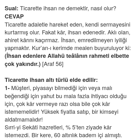
Ticarette ihsan ne demektir, nasıl olur?
Sual:
CEVAP
Ticarette adaletle hareket eden, kendi sermayesini
kurtarmış olur. Fakat kâr, ihsan edenedir. Aklı olan,
ahiret kârını kaçırmaz. İhsan, emredilmeyen iyiliği
yapmaktır. Kur’an-ı kerimde mealen buyuruluyor ki:
(İhsan edenlere Allahü teâlânın rahmeti elbette
[Araf 56]
çok yakındır.)
Ticarette ihsan altı türlü elde edilir:
Müşteri, piyasayı bilmediği için veya malı
1-
beğendiği için yahut bu mala fazla ihtiyacı olduğu
için, çok kâr vermeye razı olsa bile çok kâr
istememelidir! Yüksek fiyatla satıp, bir kimseyi
aldatmamalıdır!
Sırri-yi Sekâti hazretleri, % 5’ten ziyade kâr
istemezdi. Bir kere, 60 altınlık badem içi almıştı.