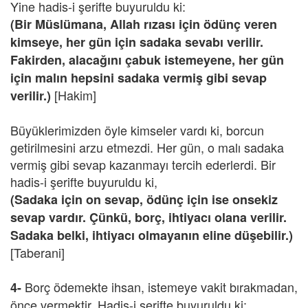
Yine hadis-i şerifte buyuruldu ki:
(Bir Müslümana, Allah rızası için ödünç veren
kimseye, her gün için sadaka sevabı verilir.
Fakirden, alacağını çabuk istemeyene, her gün
için malın hepsini sadaka vermiş gibi sevap
[Hakim]
verilir.)
Büyüklerimizden öyle kimseler vardı ki, borcun
getirilmesini arzu etmezdi. Her gün, o malı sadaka
vermiş gibi sevap kazanmayı tercih ederlerdi. Bir
hadis-i şerifte buyuruldu ki,
(Sadaka için on sevap, ödünç için ise onsekiz
sevap vardır. Çünkü, borç, ihtiyacı olana verilir.
Sadaka belki, ihtiyacı olmayanın eline düşebilir.)
[Taberani]
Borç ödemekte ihsan, istemeye vakit bırakmadan,
4-
önce vermektir. Hadis-i şerifte buyuruldu ki: