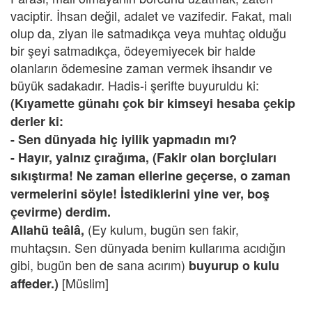
vaciptir. İhsan değil, adalet ve vazifedir. Fakat, malı
olup da, ziyan ile satmadıkça veya muhtaç olduğu
bir şeyi satmadıkça, ödeyemiyecek bir halde
olanların ödemesine zaman vermek ihsandır ve
büyük sadakadır. Hadis-i şerifte buyuruldu ki:
(Kıyamette günahı çok bir kimseyi hesaba çekip
derler ki:
- Sen dünyada hiç iyilik yapmadın mı?
- Hayır, yalnız çırağıma, (Fakir olan borçluları
sıkıştırma! Ne zaman ellerine geçerse, o zaman
vermelerini söyle! İstediklerini yine ver, boş
çevirme) derdim.
(Ey kulum, bugün sen fakir,
Allahü teâlâ,
muhtaçsın. Sen dünyada benim kullarıma acıdığın
gibi, bugün ben de sana acırım)
buyurup o kulu
[Müslim]
affeder.)