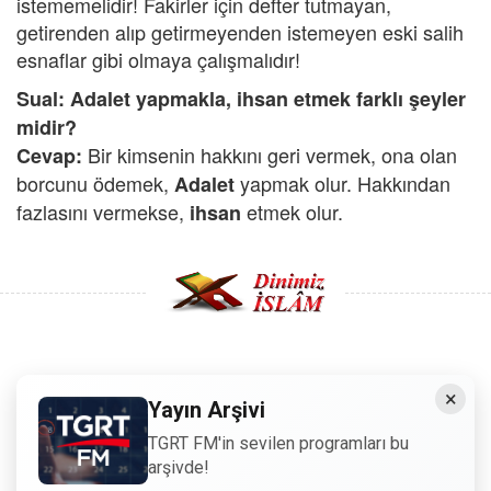
istememelidir! Fakirler için defter tutmayan,
getirenden alıp getirmeyenden istemeyen eski salih
esnaflar gibi olmaya çalışmalıdır!
Sual: Adalet yapmakla, ihsan etmek farklı şeyler
midir?
Bir kimsenin hakkını geri vermek, ona olan
Cevap:
borcunu ödemek,
yapmak olur. Hakkından
Adalet
fazlasını vermekse,
etmek olur.
ihsan
Copyright © 2008 - Dinimiz İslam. Her Hakkı Saklıdır.
×
Yayın Arşivi
Sitemizdeki bilgiler, bütün insanların istifadesi için
TGRT FM'in sevilen programları bu
hazırlanmıştır. Orijinaline sadık kalmak şartıyla, izin
arşivde!
almaya gerek kalmadan, herkes istediği gibi alıp istifade