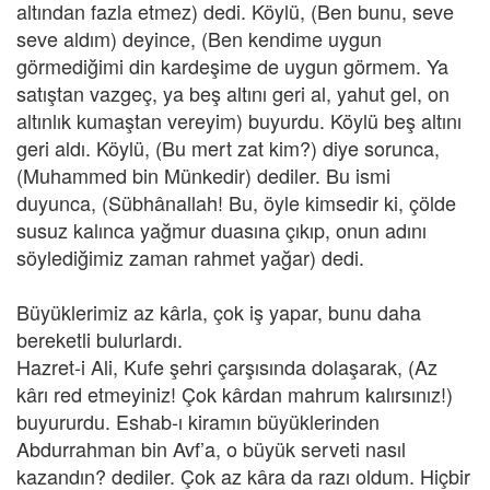
altından fazla etmez) dedi. Köylü, (Ben bunu, seve
seve aldım) deyince, (Ben kendime uygun
görmediğimi din kardeşime de uygun görmem. Ya
satıştan vazgeç, ya beş altını geri al, yahut gel, on
altınlık kumaştan vereyim) buyurdu. Köylü beş altını
geri aldı. Köylü, (Bu mert zat kim?) diye sorunca,
(Muhammed bin Münkedir) dediler. Bu ismi
duyunca, (Sübhânallah! Bu, öyle kimsedir ki, çölde
susuz kalınca yağmur duasına çıkıp, onun adını
söylediğimiz zaman rahmet yağar) dedi.
Büyüklerimiz az kârla, çok iş yapar, bunu daha
bereketli bulurlardı.
Hazret-i Ali, Kufe şehri çarşısında dolaşarak, (Az
kârı red etmeyiniz! Çok kârdan mahrum kalırsınız!)
buyururdu. Eshab-ı kiramın büyüklerinden
Abdurrahman bin Avf’a, o büyük serveti nasıl
kazandın? dediler. Çok az kâra da razı oldum. Hiçbir