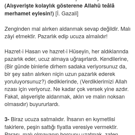
(Alışverişte kolaylık gösterene Allahü teâlâ
[İ. Gazali]
merhamet eylesin!)
Zenginden mal alırken aldanmak sevap değildir. Malı
zâyi etmektir. Pazarlık edip ucuza almalıdır!
Hazret-i Hasan ve hazret-i Hüseyin, her aldıklarında
pazarlık eder, ucuz almaya uğraşırlardı. Kendilerine,
(Bir günde binlerle dirhem sadaka veriyorsunuz da,
bir şey satın alırken niçin uzun pazarlık ederek
yoruluyorsunuz?) dediklerinde, (Verdiklerimizi Allah
rızası için veriyoruz. Ne kadar çok versek yine azdır.
Fakat, alışverişte aldanmak, aklın ve malın noksan
olmasıdır) buyururlardı.
Biraz ucuza satmalıdır. İhsanın en kıymetlisi
3-
fakirlere, peşin sattığı fiyatla veresiye vermektir.
Parası, malı olmayanın borcunu uzatmak, zaten