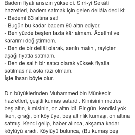
Badem fiyatı ansızın yükseldi. Sırri-yi Sekâti
hazretleri, badem satmak için gelen dellâla dedi ki:
- Bademi 63 altına sat!
- Bugün bu kadar badem 90 altın ediyor.
- Ben yüzde beşten fazla kâr almam. Âdetimi ve
kararımı değiştirmem.
- Ben de bir dellâl olarak, senin malını, rayiçten
aşağı fiyatla satmam.
- Ben de salih bir satıcı olarak yüksek fiyatla
satılmasına asla razı olmam.
İşte ihsan böyle olur.
Din büyüklerinden Muhammed bin Münkedir
hazretleri, çeşitli kumaş satardı. Kimisinin metresi
beş altın, kimisinin, on altın idi. Bir gün, kendisi yok
iken, çırağı, bir köylüye, beş altınlık kumaşı, on altına
satmış. Kendi gelip, haber alınca, akşama kadar
köylüyü aradı. Köylüyü bulunca, (Bu kumaş beş