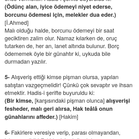
(Ödünç alan, iyice ödemeyi niyet ederse,
borcunu ödemesi için, melekler dua eder.)
[İ.Ahmed]
Malı olduğu halde, borcunu ödemeyi bir saat
geciktiren zalim olur. Namaz kılarken de, oruç
tutarken de, her an, lanet altında bulunur. Borç
ödememek öyle bir günahtır ki, uykuda bile
durmadan yazılır.
Alışveriş ettiği kimse pişman olursa, yapılan
5-
satıştan vazgeçmelidir! Çünkü çok sevaptır ve ihsan
etmektir. Hadis-i şerifte buyuruldu ki:
[karşısındaki pişman olunca]
(Bir kimse,
alışverişi
fesheder, malı geri alırsa, Hak teâlâ onun
[Hakim]
günahlarını affeder.)
Fakirlere veresiye verip, parası olmayandan,
6-