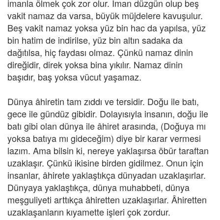
imanla ölmek çok zor olur. İman düzgün olup beş
vakit namaz da varsa, büyük müjdelere kavuşulur.
Beş vakit namaz yoksa yüz bin hac da yapılsa, yüz
bin hatim de indirilse, yüz bin altın sadaka da
dağıtılsa, hiç faydası olmaz. Çünkü namaz dinin
direğidir, direk yoksa bina yıkılır. Namaz dinin
başıdır, baş yoksa vücut yaşamaz.
Dünya âhiretin tam zıddı ve tersidir. Doğu ile batı,
gece ile gündüz gibidir. Dolayısıyla insanın, doğu ile
batı gibi olan dünya ile âhiret arasında, (Doğuya mı
yoksa batıya mı gideceğim) diye bir karar vermesi
lazım. Ama bilsin ki, nereye yaklaşırsa öbür taraftan
uzaklaşır. Çünkü ikisine birden gidilmez. Onun için
insanlar, âhirete yaklaştıkça dünyadan uzaklaşırlar.
Dünyaya yaklaştıkça, dünya muhabbeti, dünya
meşguliyeti arttıkça âhiretten uzaklaşırlar. Âhiretten
uzaklaşanların kıyamette işleri çok zordur.