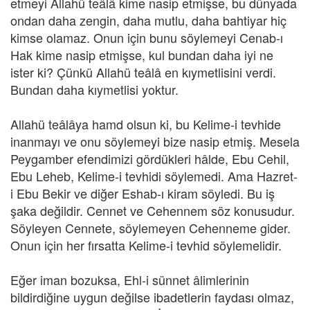
etmeyi Allahü teâlâ kime nasip etmişse, bu dünyada
ondan daha zengin, daha mutlu, daha bahtiyar hiç
kimse olamaz. Onun için bunu söylemeyi Cenab-ı
Hak kime nasip etmişse, kul bundan daha iyi ne
ister ki? Çünkü Allahü teâlâ en kıymetlisini verdi.
Bundan daha kıymetlisi yoktur.
Allahü teâlâya hamd olsun ki, bu Kelime-i tevhide
inanmayı ve onu söylemeyi bize nasip etmiş. Mesela
Peygamber efendimizi gördükleri hâlde, Ebu Cehil,
Ebu Leheb, Kelime-i tevhidi söylemedi. Ama Hazret-
i Ebu Bekir ve diğer Eshab-ı kiram söyledi. Bu iş
şaka değildir. Cennet ve Cehennem söz konusudur.
Söyleyen Cennete, söylemeyen Cehenneme gider.
Onun için her fırsatta Kelime-i tevhid söylemelidir.
Eğer iman bozuksa, Ehl-i sünnet âlimlerinin
bildirdiğine uygun değilse ibadetlerin faydası olmaz,