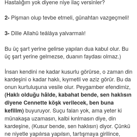
Hastalığım yok diyene niye ilaç versinler?
Pişman olup tevbe etmeli, günahtan vazgeçmeli!
2-
Dille Allahü teâlâya yalvarmalı!
3-
Bu üç şart yerine gelirse yapılan dua kabul olur. Bu
üç şart yerine gelmezse, duanın faydası olmaz.)
İnsan kendini ne kadar kusurlu görürse, o zaman din
kardeşini o kadar haklı, kıymetli ve aziz görür. Bu da
onun kurtuluşuna vesile olur. Peygamber efendimiz,
(Haklı olduğu hâlde, kabahat bende, sen haklısın
diyene Cennette köşk verilecek, ben buna
buyuruyor. Suçu falan yok, ama yeter ki
kefilim)
münakaşa uzamasın, kalbi kırılmasın diye, din
kardeşine, (Kusur bende, sen haklısın) diyor. Çünkü
ne niyetle yapılırsa yapılsın, tartışmaya girilince,