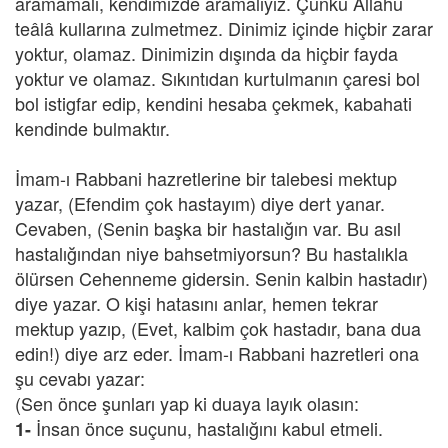
aramamalı, kendimizde aramalıyız. Çünkü Allahü
teâlâ kullarına zulmetmez. Dinimiz içinde hiçbir zarar
yoktur, olamaz. Dinimizin dışında da hiçbir fayda
yoktur ve olamaz. Sıkıntıdan kurtulmanın çaresi bol
bol istigfar edip, kendini hesaba çekmek, kabahati
kendinde bulmaktır.
İmam-ı Rabbani hazretlerine bir talebesi mektup
yazar, (Efendim çok hastayım) diye dert yanar.
Cevaben, (Senin başka bir hastalığın var. Bu asıl
hastalığından niye bahsetmiyorsun? Bu hastalıkla
ölürsen Cehenneme gidersin. Senin kalbin hastadır)
diye yazar. O kişi hatasını anlar, hemen tekrar
mektup yazıp, (Evet, kalbim çok hastadır, bana dua
edin!) diye arz eder. İmam-ı Rabbani hazretleri ona
şu cevabı yazar:
(Sen önce şunları yap ki duaya layık olasın:
İnsan önce suçunu, hastalığını kabul etmeli.
1-