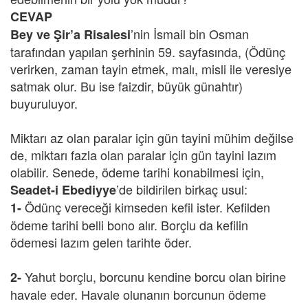
CEVAP
’nin İsmail bin Osman
Bey ve Şir’a Risalesi
tarafından yapılan şerhinin 59. sayfasında, (Ödünç
verirken, zaman tayin etmek, malı, misli ile veresiye
satmak olur. Bu ise faizdir, büyük günahtır)
buyuruluyor.
Miktarı az olan paralar için gün tayini mühim değilse
de, miktarı fazla olan paralar için gün tayini lazım
olabilir. Senede, ödeme tarihi konabilmesi için,
’de bildirilen birkaç usul:
Seadet-i Ebediyye
Ödünç vereceği kimseden kefil ister. Kefilden
1-
ödeme tarihi belli bono alır. Borçlu da kefilin
ödemesi lazım gelen tarihte öder.
Yahut borçlu, borcunu kendine borcu olan birine
2-
havale eder. Havale olunanın borcunun ödeme