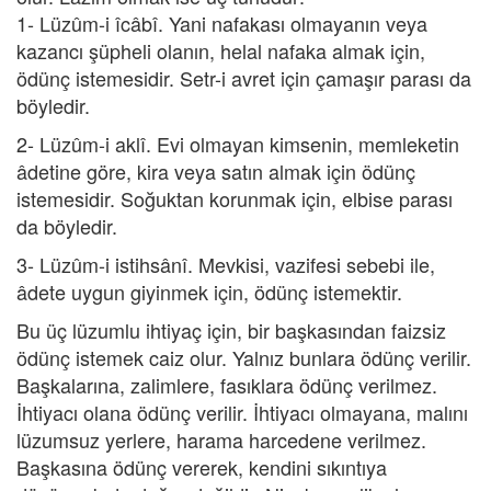
1- Lüzûm-i îcâbî. Yani nafakası olmayanın veya
kazancı şüpheli olanın, helal nafaka almak için,
ödünç istemesidir. Setr-i avret için çamaşır parası da
böyledir.
2- Lüzûm-i aklî. Evi olmayan kimsenin, memleketin
âdetine göre, kira veya satın almak için ödünç
istemesidir. Soğuktan korunmak için, elbise parası
da böyledir.
3- Lüzûm-i istihsânî. Mevkisi, vazifesi sebebi ile,
âdete uygun giyinmek için, ödünç istemektir.
Bu üç lüzumlu ihtiyaç için, bir başkasından faizsiz
ödünç istemek caiz olur. Yalnız bunlara ödünç verilir.
Başkalarına, zalimlere, fasıklara ödünç verilmez.
İhtiyacı olana ödünç verilir. İhtiyacı olmayana, malını
lüzumsuz yerlere, harama harcedene verilmez.
Başkasına ödünç vererek, kendini sıkıntıya