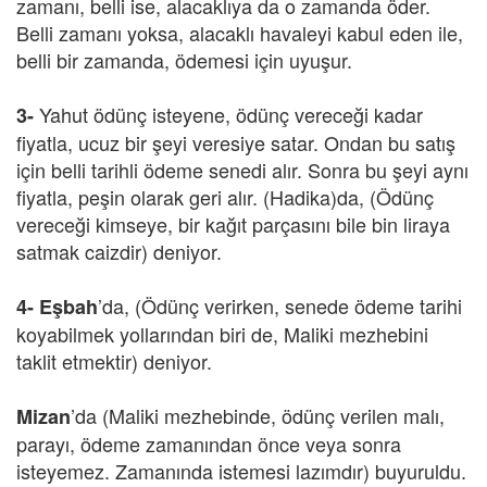
zamanı, belli ise, alacaklıya da o zamanda öder.
Belli zamanı yoksa, alacaklı havaleyi kabul eden ile,
belli bir zamanda, ödemesi için uyuşur.
Yahut ödünç isteyene, ödünç vereceği kadar
3-
fiyatla, ucuz bir şeyi veresiye satar. Ondan bu satış
için belli tarihli ödeme senedi alır. Sonra bu şeyi aynı
fiyatla, peşin olarak geri alır. (Hadika)da, (Ödünç
vereceği kimseye, bir kağıt parçasını bile bin liraya
satmak caizdir) deniyor.
’da, (Ödünç verirken, senede ödeme tarihi
4-
Eşbah
koyabilmek yollarından biri de, Maliki mezhebini
taklit etmektir) deniyor.
’da (Maliki mezhebinde, ödünç verilen malı,
Mizan
parayı, ödeme zamanından önce veya sonra
isteyemez. Zamanında istemesi lazımdır) buyuruldu.