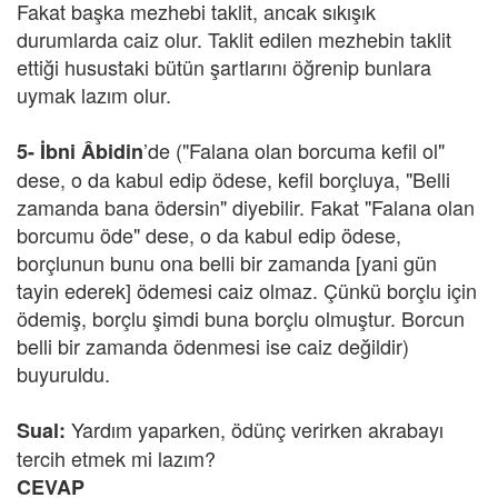
Fakat başka mezhebi taklit, ancak sıkışık
durumlarda caiz olur. Taklit edilen mezhebin taklit
ettiği husustaki bütün şartlarını öğrenip bunlara
uymak lazım olur.
’de ("Falana olan borcuma kefil ol"
5-
İbni Âbidin
dese, o da kabul edip ödese, kefil borçluya, "Belli
zamanda bana ödersin" diyebilir. Fakat "Falana olan
borcumu öde" dese, o da kabul edip ödese,
borçlunun bunu ona belli bir zamanda [yani gün
tayin ederek] ödemesi caiz olmaz. Çünkü borçlu için
ödemiş, borçlu şimdi buna borçlu olmuştur. Borcun
belli bir zamanda ödenmesi ise caiz değildir)
buyuruldu.
Yardım yaparken, ödünç verirken akrabayı
Sual:
tercih etmek mi lazım?
CEVAP