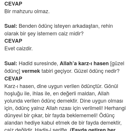
CEVAP
Bir mahzuru olmaz.
Benden ödünç isteyen arkadaştan, rehin
Sual:
olarak bir şey istemem caiz midir?
CEVAP
Evet caizdir.
Hadid suresinde,
[güzel
Sual:
Allah’a karz-ı hasen
ödünç]
tabiri geçiyor. Güzel ödünç nedir?
vermek
CEVAP
Karz-ı hasen, dine uygun verilen ödünçtür. Gönül
hoşluğu ile, ihlas ile, en değerli maldan, Allah
yolunda verilen ödünç demektir. Dine uygun olması
için, ödünç yalnız Allah rızası için verilmeli! Herhangi
dünyevi bir çıkar, bir fayda beklememeli! Ödünç
alandan hediye kabul etmek de bir fayda demektir,
caiz değildir. Hadis-i şerifte,
(Fayda getiren her