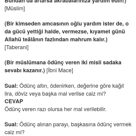
Bundan da artarsa akrabalarınıza yardım edin!)
[Müslim]
(Bir kimseden amcasının oğlu yardım ister de, o
da gücü yettiği halde, vermezse, kıyamet günü
Allahü teâlânın fazlından mahrum kalır.)
[Taberani]
(Bir müslümana ödünç veren iki misli sadaka
[İbni Mace]
sevabı kazanır.)
Ödünç altın, ödenirken, değerine göre kağıt
Sual:
lira, döviz veya başka mal verilse caiz mi?
CEVAP
Ödünç veren razı olursa her mal verilebilir.
Ödünç alınan parayı, başkasına ödünç vermek
Sual:
caiz mi?