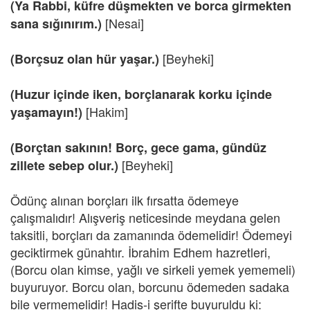
(Ya Rabbi, küfre düşmekten ve borca girmekten
[Nesai]
sana sığınırım.)
[Beyheki]
(Borçsuz olan hür yaşar.)
(Huzur içinde iken, borçlanarak korku içinde
[Hakim]
yaşamayın!)
(Borçtan sakının! Borç, gece gama, gündüz
[Beyheki]
zillete sebep olur.)
Ödünç alınan borçları ilk fırsatta ödemeye
çalışmalıdır! Alışveriş neticesinde meydana gelen
taksitli, borçları da zamanında ödemelidir! Ödemeyi
geciktirmek günahtır. İbrahim Edhem hazretleri,
(Borcu olan kimse, yağlı ve sirkeli yemek yememeli)
buyuruyor. Borcu olan, borcunu ödemeden sadaka
bile vermemelidir! Hadis-i şerifte buyuruldu ki: