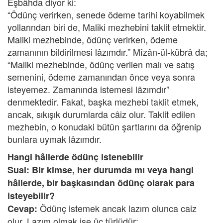
Eşbâhda diyor ki:
“Ödünç verirken, senede ödeme tarihi koyabilmek
yollarından biri de, Maliki mezhebini taklit etmektir.
Maliki mezhebinde, ödünç verirken, ödeme
zamanının bildirilmesi lâzımdır.” Mîzân-ül-kübrâ da;
“Maliki mezhebinde, ödünç verilen malı ve satış
semenini, ödeme zamanından önce veya sonra
isteyemez. Zamanında istemesi lâzımdır”
denmektedir. Fakat, başka mezhebi taklit etmek,
ancak, sıkışık durumlarda câiz olur. Taklit edilen
mezhebin, o konudaki bütün şartlarını da öğrenip
bunlara uymak lâzımdır.
Hangi hâllerde ödünç istenebilir
Sual: Bir kimse, her durumda mı veya hangi
hâllerde, bir başkasından ödünç olarak para
isteyebilir?
Ödünç istemek ancak lazım olunca caiz
Cevap:
olur. Lazım olmak ise üç türlüdür: