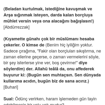
(Beladan kurtulmak, istediğine kavuşmak ve
Arşa sığınmak isteyen, darda kalan borçluya
mühlet versin veya ona alacağını bağışlasın!)
[Abdürrezzak]
(Kıyamette günahı çok bir müslümanı hesaba
(Benim hiç iyiliğim yoktur.
çekerler. O kimse de
Sadece çırağıma, "Fakir olan borçluları sıkıştırma, ne
zaman ellerine geçerse, o zaman vermelerini söyle,
bir şey isterlerse yine ver, boş çevirme!"
diye
söylerdim) der. Allahü teâlâ da, onu affederek
buyurur ki: (Bugün sen muhtaçsın. Sen dünyada
kullarıma acıdın, bugün biz de sana acırız.)
[Buhari]
Ödünç verirken, haram işlemeden gün tayin
Sual:
edebilmenin bir yolu yok mudur?