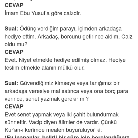
CEVAP
İmam Ebu Yusuf’a göre caizdir.
Ödünç verdiğim parayı, içimden arkadaşa
Sual:
hediye ettim. Arkadaş, borcunu getirince aldım. Caiz
oldu mu?
CEVAP
Evet. Niyet etmekle hediye edilmiş olmaz. Hediye
teslim etmekle alanın mülkü olur.
Güvendiğimiz kimseye veya tanığımız bir
Sual:
arkadaşa veresiye mal satınca veya ona borç para
verince, senet yazmak gerekir mi?
CEVAP
Evet senet yapmak veya iki şahit bulundurmak
sünnettir. Vacip diyen âlimler de vardır. Çünkü
Kur'an-ı kerimde mealen buyuruluyor ki:
(Ey inananlar, belirli bir süre için borçlandığınız