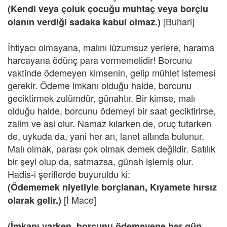
(Kendi veya çoluk çocuğu muhtaç veya borçlu
[Buhari]
olanın verdiği sadaka kabul olmaz.)
İhtiyacı olmayana, malını lüzumsuz yerlere, harama
harcayana ödünç para vermemelidir! Borcunu
vaktinde ödemeyen kimsenin, gelip mühlet istemesi
gerekir. Ödeme imkanı olduğu halde, borcunu
geciktirmek zulümdür, günahtır. Bir kimse, malı
olduğu halde, borcunu ödemeyi bir saat geciktirirse,
zalim ve asi olur. Namaz kılarken de, oruç tutarken
de, uykuda da, yani her an, lanet altında bulunur.
Malı olmak, parası çok olmak demek değildir. Satılık
bir şeyi olup da, satmazsa, günah işlemiş olur.
Hadis-i şeriflerde buyuruldu ki:
(Ödememek niyetiyle borçlanan, Kıyamete hırsız
[İ Mace]
olarak gelir.)
(İmkanı varken, borcunu ödemeyene her gün