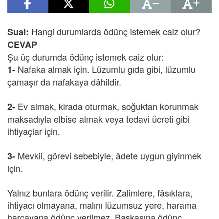
Hangi durumlarda ödünç istemek caiz olur?
Sual:
CEVAP
Şu üç durumda ödünç istemek caiz olur:
Nafaka almak için. Lüzumlu gıda gibi, lüzumlu
1-
çamaşır da nafakaya dâhildir.
Ev almak, kirada oturmak, soğuktan korunmak
2-
maksadıyla elbise almak veya tedavi ücreti gibi
ihtiyaçlar için.
Mevkii, görevi sebebiyle, âdete uygun giyinmek
3-
için.
Yalnız bunlara ödünç verilir. Zalimlere, fâsıklara,
ihtiyacı olmayana, malını lüzumsuz yere, harama
harcayana ödünç verilmez. Başkasına ödünç