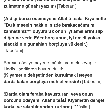
[Taberani]
zulmetme günahı yazılır.)
(Aldığı borcu ödemeyene Allahü teâlâ, Kıyamette
"Bu kimsenin hakkını sizde bırakacağımı mı
zannettiniz?" buyurarak onun iyi amellerini alıp
diğerine verir. Eğer borçlunun, iyi ameli yoksa,
alacaklının günahları borçluya yüklenir.)
[Taberani]
Borcunu ödeyemeyene mühlet vermek sevaptır.
Hadis-i şeriflerde buyuruldu ki:
(Kıyametin dehşetinden kurtulmak isteyen,
[Taberani]
darda kalan borçluya mühlet versin!)
(Darda olanı feraha kavuşturanı veya onun
borcunu ödeyeni, Allahü teâlâ Kıyametin dehşet,
[Müslim]
korku ve sıkıntılarından kurtarır.)