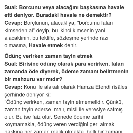
Sual: Borcunu veya alacağını başkasına havale
etti deniyor. Buradaki havale ne demektir?
Borçlunun, alacaklıya, “borcumu falan
Cevap:
kimseden al” deyip, bu ikinci kimsenin yani
alacaklının, bu teklife, sözleşme yerinde razı
olmasına,
denir.
Havale etmek
Ödünç verirken zaman tayin etmek
Sual: Birisine ödünç olarak para verirken, falan
zamanda öde diyerek, ödeme zamanı belirtmenin
bir mahzuru var mıdır?
Konu ile alakalı olarak Hamza Efendi risâlesi
Cevap:
şerhinde deniyor ki:
“Ödünç verirken, zaman tayin etmemelidir. Çünkü,
zaman tayin ederse, malı, misli ile veresiye satmış
olur. Bu ise faiz olur. Senede ödeme tarihi
koymamakla, ödünç veren verdiğini geri almak
hakkına her zaman malik olmakta, belli bir zamanı