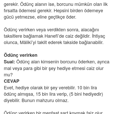
gerekir. Ödünç alanın ise, borcunu mümkün olan ilk
fırsatta ödemesi gerekir. Hepsini birden ödemeye
gücü yetmezse, eline geçtikçe öder.
Ödünç verirken veya verdikten sonra, alacağını
taksitlere bağlamak Hanefî’de caiz değildir. İhtiyaç
olunca, Mâlikî’yi taklit ederek takside bağlanabilir.
Ödünç verirken
Ödünç alan kimsenin borcunu öderken, ayrıca
Sual:
mal veya para gibi bir şey hediye etmesi caiz olur
mu?
CEVAP
Evet, hediye olarak bir şey verebilir. 10 bin lira
ödünç almışsa, 15 bin lira verip, (5 bini hediyedir)
diyebilir. Bunun mahzuru olmaz.
Ödünç verirken bir menfaat şart koymak faiz olur,