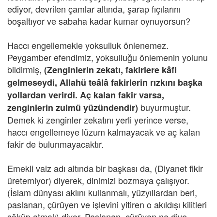
ediyor, devrilen çamlar altında, şarap fıçılarını
boşaltıyor ve sabaha kadar kumar oynuyorsun?
Haccı engellemekle yoksulluk önlenemez.
Peygamber efendimiz, yoksulluğu önlemenin yolunu
bildirmiş,
(Zenginlerin zekatı, fakirlere kâfi
gelmeseydi, Allahü teâlâ fakirlerin rızkını başka
yollardan verirdi. Aç kalan fakir varsa,
buyurmuştur.
zenginlerin zulmü yüzündendir)
Demek ki zenginler zekatını yerli yerince verse,
haccı engellemeye lüzum kalmayacak ve aç kalan
fakir de bulunmayacaktır.
Emekli vaiz adı altında bir başkası da, (Diyanet fikir
üretemiyor) diyerek, dinimizi bozmaya çalışıyor.
(İslam dünyası aklını kullanmalı, yüzyıllardan beri,
paslanan, çürüyen ve işlevini yitiren o akıldışı kilitleri
söküp atmalı) diyor. Paslanan, çürüyen ne diye