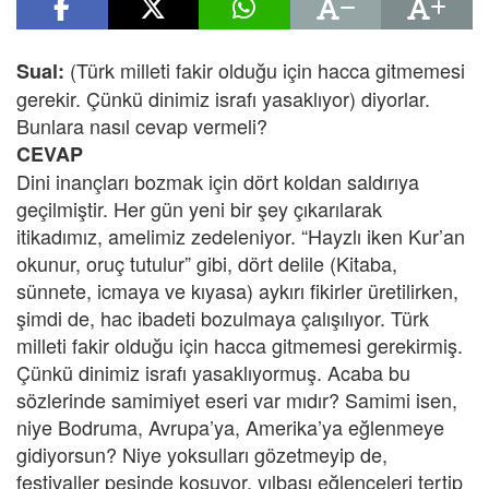
(Türk milleti fakir olduğu için hacca gitmemesi
Sual:
gerekir. Çünkü dinimiz israfı yasaklıyor) diyorlar.
Bunlara nasıl cevap vermeli?
CEVAP
Dini inançları bozmak için dört koldan saldırıya
geçilmiştir. Her gün yeni bir şey çıkarılarak
itikadımız, amelimiz zedeleniyor. “Hayzlı iken Kur’an
okunur, oruç tutulur” gibi, dört delile (Kitaba,
sünnete, icmaya ve kıyasa) aykırı fikirler üretilirken,
şimdi de, hac ibadeti bozulmaya çalışılıyor. Türk
milleti fakir olduğu için hacca gitmemesi gerekirmiş.
Çünkü dinimiz israfı yasaklıyormuş. Acaba bu
sözlerinde samimiyet eseri var mıdır? Samimi isen,
niye Bodruma, Avrupa’ya, Amerika’ya eğlenmeye
gidiyorsun? Niye yoksulları gözetmeyip de,
festivaller peşinde koşuyor, yılbaşı eğlenceleri tertip