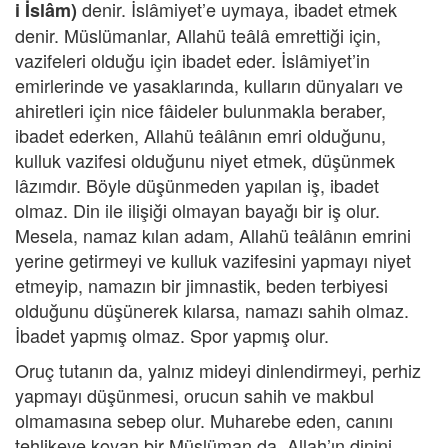
denir. İslâmiyet’e uymaya, ibadet etmek
i İslâm)
denir. Müslümanlar, Allahü teâlâ emrettiği için,
vazifeleri olduğu için ibadet eder. İslâmiyet’in
emirlerinde ve yasaklarında, kulların dünyaları ve
ahiretleri için nice fâideler bulunmakla beraber,
ibadet ederken, Allahü teâlânın emri olduğunu,
kulluk vazifesi olduğunu niyet etmek, düşünmek
lâzımdır. Böyle düşünmeden yapılan iş, ibadet
olmaz. Din ile ilişiği olmayan bayağı bir iş olur.
Mesela, namaz kılan adam, Allahü teâlânın emrini
yerine getirmeyi ve kulluk vazifesini yapmayı niyet
etmeyip, namazın bir jimnastik, beden terbiyesi
olduğunu düşünerek kılarsa, namazı sahih olmaz.
İbadet yapmış olmaz. Spor yapmış olur.
Oruç tutanın da, yalnız mideyi dinlendirmeyi, perhiz
yapmayı düşünmesi, orucun sahih ve makbul
olmamasına sebep olur. Muharebe eden, canını
tehlikeye koyan bir Müslüman da, Allah’ın dinini