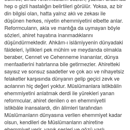
hep o gizli hastalığın belirtileri görülür. Yoksa, az bir
din bilgisi olan, hatta yalnız aklı ve zekası ile
düşünen herkes, niyetin ehemmiyetini elbette anlar.
Reformcuların, akla ve mantığa da uymayan böyle
sözleri, ahiret hayatına inanmadıklarını
düşündürmektedir. Ahkâm-ı islâmiyyenin dünyadaki
fâideleri, iyilikleri pek mühim ve meydanda olmakla
beraber, Cennet ve Cehenneme inananlar, dünya
menfaatlerini hatırlarına bile getirmezler. Ahiretteki
sayısız ve sonsuz saadetler ve çok acı ve nihayetsiz
felaketler karşısında dünyanın gelip geçici zevk ve
acılarının hiç değeri yoktur. Müslümanlara istikbâlin
ehemmiyetini anlatmak derdi ile yürekleri yanan
reformcular, ahiret denilen o en ehemmiyetli
istikbâle inansalardı, din âlimleri tarafından
Müslümanların dünyasına verilen ehemmiyet kadar
olsun, kendileri de Müslümanların ahiretine
ehemmiyet verir, yanık sesleri ve gözü yaşlı