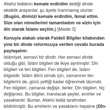
Allahü teâlânın
dediği dinde
kemale erdirdim
eksiklik arayanlar, şu âyete inanmamış olurlar:
(Bugün, dininizi kemale erdirdim, ikmal ettim.
Size olan nimetlerimi tamamladım ve sizin için
[Maide 3]
din olarak İslamı seçtim.)
Konuyla alakalı olarak Faideli Bilgiler kitabından
yine bir dinde reformcuya verilen cevabı burada
paylaşalım:
İslâmiyet, semavî bir dindir. Her semavî dinde
olduğu gibi, İslâm bilgileri de ikiye ayrılmıştır: Din
bilgileri ve fen bilgileri. Fen bilgileri de, İslâm
bilgisidir. İslâm âlimi olmak için, zamanının fen
bilgilerini de, gücü yettiği kadar öğrenmek lâzımdır.
Fen bilgileri, zamanla değişir, ilerler. Din bilgileri, hiç
değişmez. Bu bilgiler, inanılacak şeyler, emirler ve
yasaklardır. Bunlar, Allahü teâlâ tarafından
bildirilmiştir. Bu emirlerin ve yasakların hepsine
(Dîn-