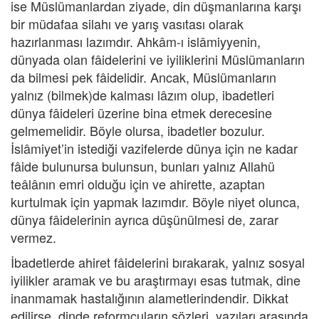
ise Müslümanlardan ziyade, din düşmanlarına karşı
bir müdafaa silahı ve yarış vasıtası olarak
hazırlanması lazımdır. Ahkâm-ı islâmiyyenin,
dünyada olan fâidelerini ve iyiliklerini Müslümanların
da bilmesi pek fâidelidir. Ancak, Müslümanların
yalnız (bilmek)de kalması lâzım olup, ibadetleri
dünya fâideleri üzerine bina etmek derecesine
gelmemelidir. Böyle olursa, ibadetler bozulur.
İslâmiyet’in istediği vazifelerde dünya için ne kadar
fâide bulunursa bulunsun, bunları yalnız Allahü
teâlânın emri olduğu için ve ahirette, azaptan
kurtulmak için yapmak lazımdır. Böyle niyet olunca,
dünya fâidelerinin ayrıca düşünülmesi de, zarar
vermez.
İbadetlerde ahiret fâidelerini bırakarak, yalnız sosyal
iyilikler aramak ve bu araştırmayı esas tutmak, dine
inanmamak hastalığının alametlerindendir. Dikkat
edilirse, dinde reformcuların sözleri, yazıları arasında