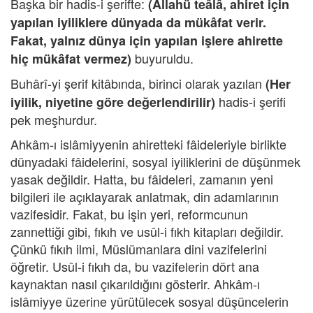
Başka bir hadis-i şerifte:
(Allahü teâlâ, ahiret için
yapılan iyiliklere dünyada da mükâfat verir.
Fakat, yalnız dünya için yapılan işlere ahirette
buyuruldu.
hiç mükâfat vermez)
Buhârî-yi şerif kitâbında, birinci olarak yazılan
(Her
hadis-i şerifi
iyilik, niyetine göre değerlendirilir)
pek meşhurdur.
Ahkâm-ı islâmiyyenin ahiretteki fâideleriyle birlikte
dünyadaki fâidelerini, sosyal iyiliklerini de düşünmek
yasak değildir. Hatta, bu fâideleri, zamanın yeni
bilgileri ile açıklayarak anlatmak, din adamlarının
vazifesidir. Fakat, bu işin yeri, reformcunun
zannettiği gibi, fıkıh ve usûl-i fıkh kitapları değildir.
Çünkü fıkıh ilmi, Müslümanlara dini vazifelerini
öğretir. Usûl-i fıkıh da, bu vazifelerin dört ana
kaynaktan nasıl çıkarıldığını gösterir. Ahkâm-ı
islâmiyye üzerine yürütülecek sosyal düşüncelerin