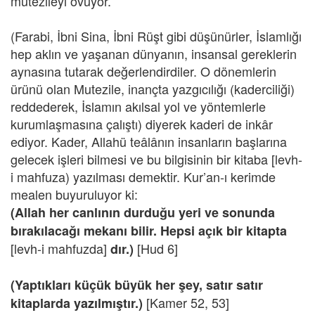
mutezileyi övüyor.
(Farabi, İbni Sina, İbni Rüşt gibi düşünürler, İslamlığı
hep aklın ve yaşanan dünyanın, insansal gereklerin
aynasına tutarak değerlendirdiler. O dönemlerin
ürünü olan Mutezile, inançta yazgıcılığı (kaderciliği)
reddederek, İslamın akılsal yol ve yöntemlerle
kurumlaşmasına çalıştı) diyerek kaderi de inkâr
ediyor. Kader, Allahü teâlânın insanların başlarına
gelecek işleri bilmesi ve bu bilgisinin bir kitaba [levh-
i mahfuza) yazılması demektir. Kur’an-ı kerimde
mealen buyuruluyor ki:
(Allah her canlının durduğu yeri ve sonunda
bırakılacağı mekanı bilir. Hepsi açık bir kitapta
[levh-i mahfuzda]
[Hud 6]
dır.)
(Yaptıkları küçük büyük her şey, satır satır
[Kamer 52, 53]
kitaplarda yazılmıştır.)