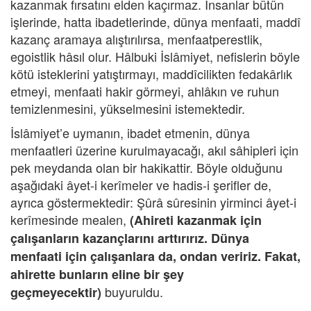
kazanmak fırsatını elden kaçırmaz. İnsanlar bütün
işlerinde, hatta ibadetlerinde, dünya menfaati, maddî
kazanç aramaya alıştırılırsa, menfaatperestlik,
egoistlik hâsıl olur. Hâlbuki İslâmiyet, nefislerin böyle
kötü isteklerini yatıştırmayı, maddîcilikten fedakârlık
etmeyi, menfaati hakir görmeyi, ahlâkın ve ruhun
temizlenmesini, yükselmesini istemektedir.
İslâmiyet’e uymanın, ibadet etmenin, dünya
menfaatleri üzerine kurulmayacağı, akıl sâhipleri için
pek meydanda olan bir hakikattir. Böyle olduğunu
aşağıdaki âyet-i kerîmeler ve hadis-i şerifler de,
ayrıca göstermektedir: Şûrâ sûresinin yirminci âyet-i
kerîmesinde mealen,
(Ahireti kazanmak için
çalışanların kazançlarını arttırırız. Dünya
menfaati için çalışanlara da, ondan veririz. Fakat,
ahirette bunların eline bir şey
buyuruldu.
geçmeyecektir)