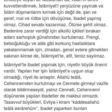
kuvvetlendirmek, İslâmiyet’i yeryüzüne yaymak ve
İslâm düşmanlarını kırmak için değil de, şan ve
şeref, mal ve rütbe için dövüşürse, ibadet yapmış
olmaz. Cihad sevabı kazanmaz. Ölürse şehit olmaz.
Bedenine zarar verdiği için alkollü içkileri bırakan
adam sarhoşluk günahından kurtulamaz. Frengi,
belsoğukluğu ve aids gibi korkunç hastalıklara
yakalanmamak için, zinadan, genel evlere gitmekten
sakınan kimse de, İslâmiyet’te, afif, temiz sayılmaz.
İslâmiyet’te ibadet yapmak için, niyetin büyük önemi
vardır. Yapılan her işin İslâmiyet’e uygun olup
olmadığı, niyet ile anlaşılır. Allahü teâlâ,
Cehennemden kurtulmayı ve Cennete girmeyi vazife
olarak bildirmeseydi, yalnız Cenneti, Cehennemi
düşünerek yapılan ibadetler de makbul olmazdı.
Tasavvuf büyükleri, Evliya-i kiram “kaddesallahü
teâlâ esrârehüm”, ibadet yaparken bunları