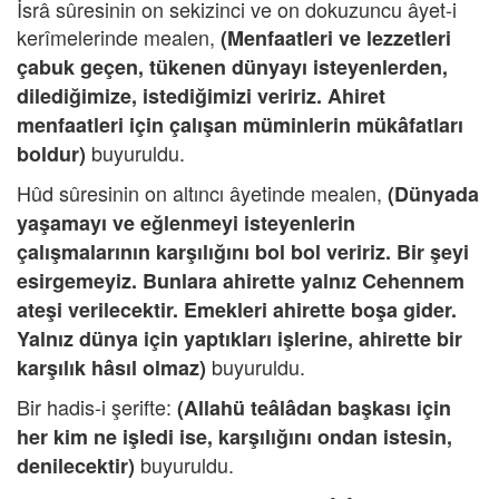
İsrâ sûresinin on sekizinci ve on dokuzuncu âyet-i
kerîmelerinde mealen,
(Menfaatleri ve lezzetleri
çabuk geçen, tükenen dünyayı isteyenlerden,
dilediğimize, istediğimizi veririz. Ahiret
menfaatleri için çalışan müminlerin mükâfatları
buyuruldu.
boldur)
Hûd sûresinin on altıncı âyetinde mealen,
(Dünyada
yaşamayı ve eğlenmeyi isteyenlerin
çalışmalarının karşılığını bol bol veririz. Bir şeyi
esirgemeyiz. Bunlara ahirette yalnız Cehennem
ateşi verilecektir. Emekleri ahirette boşa gider.
Yalnız dünya için yaptıkları işlerine, ahirette bir
buyuruldu.
karşılık hâsıl olmaz)
Bir hadis-i şerifte:
(Allahü teâlâdan başkası için
her kim ne işledi ise, karşılığını ondan istesin,
buyuruldu.
denilecektir)