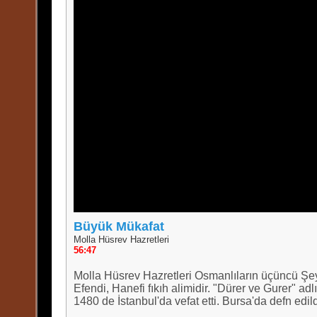
Büyük Mükafat
Molla Hüsrev Hazretleri
56:47
Molla Hüsrev Hazretleri Osmanlıların üçüncü Ş
Efendi, Hanefi fıkıh alimidir. "Dürer ve Gurer" adlı
1480 de İstanbul'da vefat etti. Bursa'da defn edild