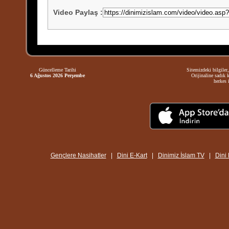
Video Paylaş
:
Güncelleme Tarihi
Sitemizdeki bilgiler,
6 Ağustos 2026 Perşembe
Orijinaline sadık 
herkes i
Gençlere Nasihatler
|
Dini E-Kart
|
Dinimiz İslam TV
|
Dini