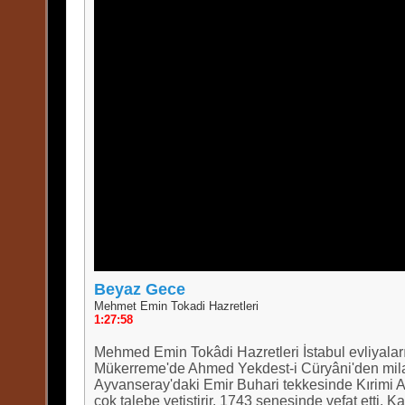
Beyaz Gece
Mehmet Emin Tokadi Hazretleri
1:27:58
Mehmed Emin Tokâdi Hazretleri İstabul evliyalar
Mükerreme'de Ahmed Yekdest-i Cüryâni'den milad
Ayvanseray'daki Emir Buhari tekkesinde Kırimi 
çok talebe yetiştirir. 1743 senesinde vefat etti.