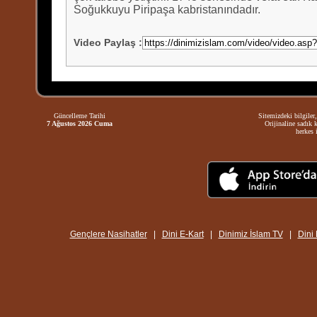
Soğukkuyu Piripaşa kabristanındadır.
Video Paylaş
:
Güncelleme Tarihi
Sitemizdeki bilgiler,
7 Ağustos 2026 Cuma
Orijinaline sadık 
herkes i
Gençlere Nasihatler
|
Dini E-Kart
|
Dinimiz İslam TV
|
Dini