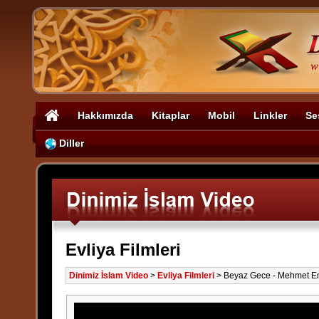
Hakkımızda
Kitaplar
Mobil
Linkler
Se
Diller
Evliya Filmleri
Dinimiz İslam Video
>
Evliya Filmleri
>
Beyaz Gece - Mehmet Em