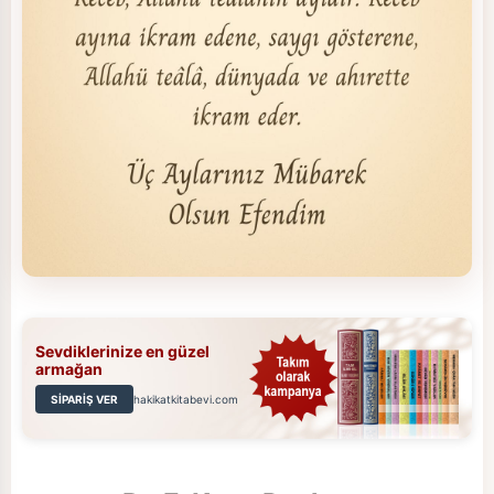
Sevdiklerinize en güzel
armağan
SİPARİŞ VER
hakikatkitabevi.com