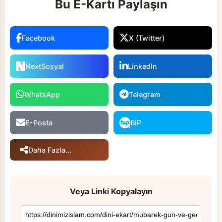
Bu E-Kartı Paylaşın
Facebook
X (Twitter)
NextSosyal
LinkedIn
WhatsApp
Telegram
E-Posta
BIP
Daha Fazla...
Veya Linki Kopyalayın