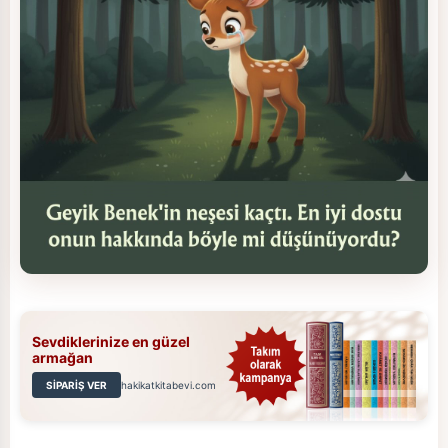
Sevdiklerinize en güzel
armağan
SİPARİŞ VER
hakikatkitabevi.com