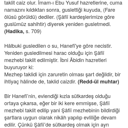
taklit caiz olur. İmam-ı Ebu Yusuf hazretlerine, cuma
namazını kıldıktan sonra, guslettiği kuyuda, (Fare
ölüsü görüldü) dediler. (Şâfiî kardeşlerimize göre
guslümüz sahihtir) diyerek yeniden gusletmedi.
s. 709)
(Hadika,
Hâlbuki gusledilen o su, Hanefî'ye göre necistir.
Yeniden gusledilmesi harac olduğu için Şâfiî
mezhebi taklit edilmiştir. İbni Âbidin hazretleri
buyuruyor ki:
Mezhep taklidi için zaruretin olması şart değildir, bir
ihtiyaç hâlinde de, taklid caizdir.
(Redd-ül muhtar)
Bir Hanefî’nin, evlendiği kızla sütkardeş olduğu
ortaya çıkarsa, eğer bir iki kere emmişse, Şâfiî
mezhebi taklit edilip yani Şâfiî mezhebinin bildirdiği
şartlara uygun olarak nikâh yapılıp evliliğe devam
edilir. Çünkü Şâfiî’de sütkardeş olmak için ayrı