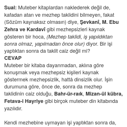
Muteber kitaplardan naklederek değil de,
Sual:
kafadan atan ve mezhep taklidini bilmeyen, fakat
(Sözüm kaynaksız olmasın) diye,
Şevkanî, M. Ebu
gibi mezhepsizleri kaynak
Zehra ve Kardavî
gösteren bir hoca,
(Mezhep taklidi, iş yapıldıktan
diyor. Bir işi
sonra olmaz, yapılmadan önce olur)
yaptıktan sonra da taklit caiz değil mi?
CEVAP
Muteber bir kitaba dayanmadan, aklına göre
konuşmak veya mezhepsiz kişileri kaynak
göstermek mezhepsizlik, hattâ dinsizlik olur. İşin
durumuna göre, önce de, sonra da mezhep
taklidinin caiz olduğu,
,
Bahr-ür-raık
Mizan-ül kübra,
gibi birçok muteber din kitabında
Fetava-i Hayriye
yazılıdır.
Kendi mezhebine uymayan işi yaptıktan sonra da,