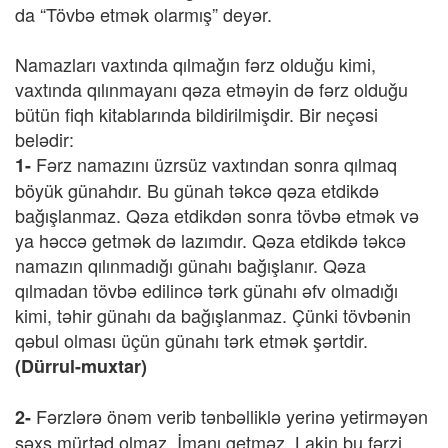
da “Tövbə etmək olarmış” deyər.
Namazları vaxtında qılmağın fərz olduğu kimi,
vaxtında qılınmayanı qəza etməyin də fərz olduğu
bütün fiqh kitablarında bildirilmişdir. Bir neçəsi
belədir:
Fərz namazını üzrsüz vaxtından sonra qılmaq
1-
böyük günahdır. Bu günah təkcə qəza etdikdə
bağışlanmaz. Qəza etdikdən sonra tövbə etmək və
ya həccə getmək də lazımdır. Qəza etdikdə təkcə
namazın qılınmadığı günahı bağışlanır. Qəza
qılmadan tövbə edilincə tərk günahı əfv olmadığı
kimi, təhir günahı da bağışlanmaz. Çünki tövbənin
qəbul olması üçün günahı tərk etmək şərtdir.
(Dürrul-muxtar)
Fərzlərə önəm verib tənbəlliklə yerinə yetirməyən
2-
şəxs mürtəd olmaz. İmanı getməz. Lakin bu fərzi