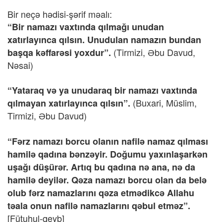
Bir neçə hədisi-şərif məalı:
“Bir namazı vaxtında qılmağı unudan
xatırlayınca qılsın. Unudulan namazın bundan
(Tirmizi, Əbu Davud,
başqa kəffarəsi yoxdur”.
Nəsai)
“Yataraq və ya unudaraq bir namazı vaxtında
(Buxari, Müslim,
qılmayan xatırlayınca qılsın”.
Tirmizi, Əbu Davud)
“Fərz namazı borcu olanın nafilə namaz qılması
hamilə qadına bənzəyir. Doğumu yaxınlaşarkən
uşağı düşürər. Artıq bu qadına nə ana, nə da
hamilə deyilər. Qəza namazı borcu olan da belə
olub fərz namazlarını qəza etmədikcə Allahu
təala onun nafilə namazlarını qəbul etməz”.
[Fütuhul-qeyb]