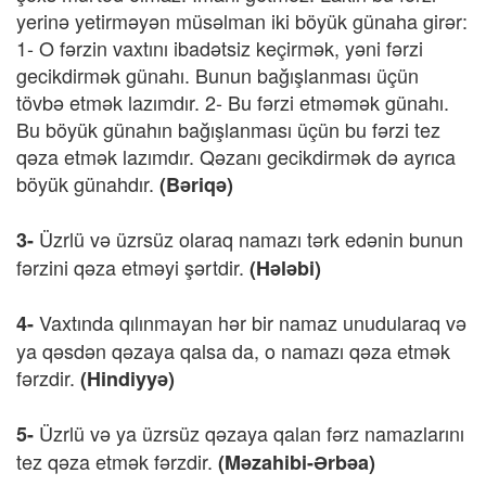
yerinə yetirməyən müsəlman iki böyük günaha girər:
1- O fərzin vaxtını ibadətsiz keçirmək, yəni fərzi
gecikdirmək günahı. Bunun bağışlanması üçün
tövbə etmək lazımdır. 2- Bu fərzi etməmək günahı.
Bu böyük günahın bağışlanması üçün bu fərzi tez
qəza etmək lazımdır. Qəzanı gecikdirmək də ayrıca
böyük günahdır.
(Bəriqə)
Üzrlü və üzrsüz olaraq namazı tərk edənin bunun
3-
fərzini qəza etməyi şərtdir.
(Hələbi)
Vaxtında qılınmayan hər bir namaz unudularaq və
4-
ya qəsdən qəzaya qalsa da, o namazı qəza etmək
fərzdir.
(Hindiyyə)
Üzrlü və ya üzrsüz qəzaya qalan fərz namazlarını
5-
tez qəza etmək fərzdir.
(Məzahibi-Ərbəa)