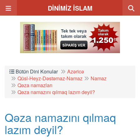
DİNİMİZ İSLAM
Bütün Dini Konular
Azəricə
Qüsl-Heyz-Dəstəmaz-Namaz
Namaz
Qəza namazları
Qəza namazını qılmaq lazım deyil?
Qəza namazını qılmaq
lazım deyil?