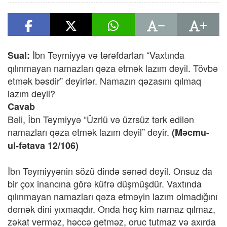
İbn Teymiyyə və tərəfdarları “Vaxtında
Sual:
qılınmayan namazları qəza etmək lazım deyil. Tövbə
etmək bəsdir” deyirlər. Namazın qəzasını qılmaq
lazım deyil?
Cavab
Bəli, İbn Teymiyyə “Üzrlü və üzrsüz tərk edilən
namazları qəza etmək lazım deyil” deyir.
(Məcmu-
ul-fətava 12/106)
İbn Teymiyyənin sözü dində sənəd deyil. Onsuz da
bir çox inancına görə küfrə düşmüşdür. Vaxtında
qılınmayan namazları qəza etməyin lazım olmadığını
demək dini yıxmaqdır. Onda heç kim namaz qılmaz,
zəkat verməz, həccə getməz, oruc tutmaz və axırda