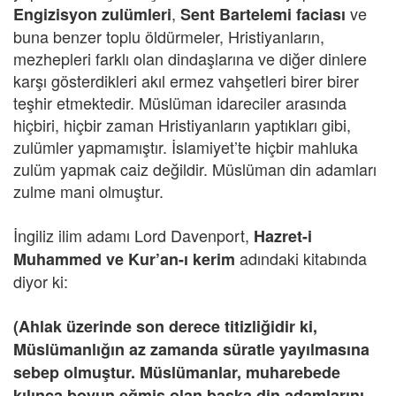
,
ve
Engizisyon zulümleri
Sent Bartelemi faciası
buna benzer toplu öldürmeler, Hristiyanların,
mezhepleri farklı olan dindaşlarına ve diğer dinlere
karşı gösterdikleri akıl ermez vahşetleri birer birer
teşhir etmektedir. Müslüman idareciler arasında
hiçbiri, hiçbir zaman Hristiyanların yaptıkları gibi,
zulümler yapmamıştır. İslamiyet’te hiçbir mahluka
zulüm yapmak caiz değildir. Müslüman din adamları
zulme mani olmuştur.
İngiliz ilim adamı Lord Davenport,
Hazret-i
adındaki kitabında
Muhammed ve Kur’an-ı kerim
diyor ki:
(Ahlak üzerinde son derece titizliğidir ki,
Müslümanlığın az zamanda süratle yayılmasına
sebep olmuştur. Müslümanlar, muharebede
kılınca boyun eğmiş olan başka din adamlarını,