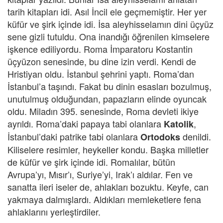
tarih kitapları idi. Asıl İncil ele geçmemiştir. Her yer
küfür ve şirk içinde idi. İsa aleyhisselamın dini üçyüz
sene gizli tutuldu. Ona inandığı öğrenilen kimselere
işkence ediliyordu. Roma İmparatoru Kostantin
üçyüzon senesinde, bu dine izin verdi. Kendi de
Hristiyan oldu. İstanbul şehrini yaptı. Roma’dan
İstanbul’a taşındı. Fakat bu dinin esasları bozulmuş,
unutulmuş olduğundan, papazların elinde oyuncak
oldu. Miladın 395. senesinde, Roma devleti ikiye
ayrıldı. Roma’daki papaya tabi olanlara
,
Katolik
İstanbul’daki patrike tabi olanlara
denildi.
Ortodoks
Kiliselere resimler, heykeller kondu. Başka milletler
de küfür ve şirk içinde idi. Romalılar, bütün
Avrupa’yı, Mısır’ı, Suriye’yi, Irak’ı aldılar. Fen ve
sanatta ileri iseler de, ahlakları bozuktu. Keyfe, can
yakmaya dalmışlardı. Aldıkları memleketlere fena
ahlaklarını yerleştirdiler.