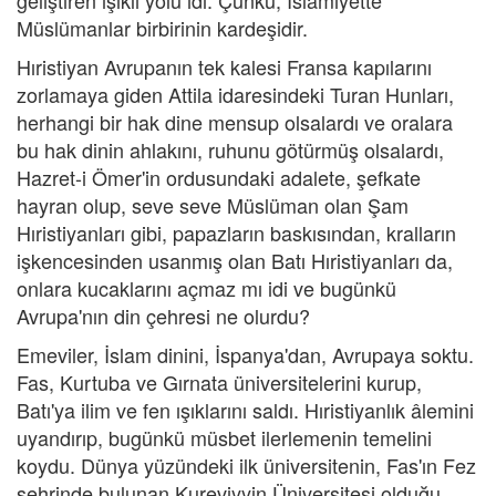
geliştiren ışıklı yolu idi. Çünkü, İslamiyette
Müslümanlar birbirinin kardeşidir.
Hıristiyan Avrupanın tek kalesi Fransa kapılarını
zorlamaya giden Attila idaresindeki Turan Hunları,
herhangi bir hak dine mensup olsalardı ve oralara
bu hak dinin ahlakını, ruhunu götürmüş olsalardı,
Hazret-i Ömer'in ordusundaki adalete, şefkate
hayran olup, seve seve Müslüman olan Şam
Hıristiyanları gibi, papazların baskısından, kralların
işkencesinden usanmış olan Batı Hıristiyanları da,
onlara kucaklarını açmaz mı idi ve bugünkü
Avrupa'nın din çehresi ne olurdu?
Emeviler, İslam dinini, İspanya'dan, Avrupaya soktu.
Fas, Kurtuba ve Gırnata üniversitelerini kurup,
Batı'ya ilim ve fen ışıklarını saldı. Hıristiyanlık âlemini
uyandırıp, bugünkü müsbet ilerlemenin temelini
koydu. Dünya yüzündeki ilk üniversitenin, Fas'ın Fez
şehrinde bulunan Kureviyyin Üniversitesi olduğu