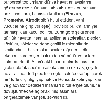
putperest toplumların dünya hayat anlayışlarını
göstermektedir. Onların ilah kabul ettikleri putların
bazı insanlara, bilhassa krallara
(Firavun,
gibi
hulul ettikleri, yani
Promethe, Afrodit
)
vücutlarına girip yerleştiği, böylece bu kralların yarı
tanrılaştıkları kabul edilirdi. Buna göre şekillenen
günlük hayatta insanlar, asiller, aristokratlar, plepler,
köylüler, köleler ve daha çeşitli isimler altında
sınıflandırılır, hakim olan sınıflar diğerlerini dini,
ekonomik ve beşeri bakımdan sömürür ve onlara
zulmederlerdi. Atina’daki hipodromlarda insanları
çıplak olarak spor müsabakalarına sokmak, çeşitli
adlar altında tertipledikleri eğlencelerde şarap içerek
her türlü çılgınlığı yapmak ve Roma’da köle yaptıkları
ve gladyatör dedikleri insanları birbirleriyle ölümüne
dövüştürmek ve aç bırakılmış aslanlara
parçalattırmak vahşeti, zevkleri idi.