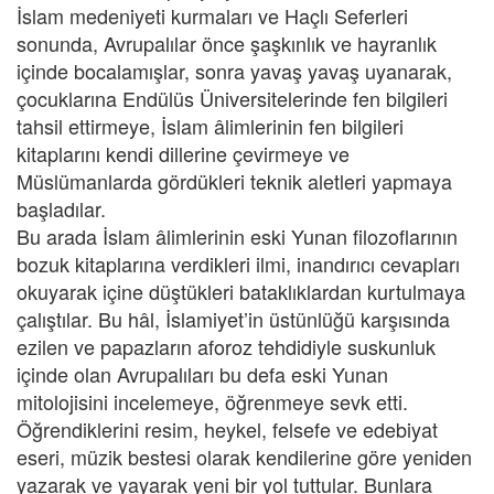
İslam medeniyeti kurmaları ve Haçlı Seferleri
sonunda, Avrupalılar önce şaşkınlık ve hayranlık
içinde bocalamışlar, sonra yavaş yavaş uyanarak,
çocuklarına Endülüs Üniversitelerinde fen bilgileri
tahsil ettirmeye, İslam âlimlerinin fen bilgileri
kitaplarını kendi dillerine çevirmeye ve
Müslümanlarda gördükleri teknik aletleri yapmaya
başladılar.
Bu arada İslam âlimlerinin eski Yunan filozoflarının
bozuk kitaplarına verdikleri ilmi, inandırıcı cevapları
okuyarak içine düştükleri bataklıklardan kurtulmaya
çalıştılar. Bu hâl, İslamiyet’in üstünlüğü karşısında
ezilen ve papazların aforoz tehdidiyle suskunluk
içinde olan Avrupalıları bu defa eski Yunan
mitolojisini incelemeye, öğrenmeye sevk etti.
Öğrendiklerini resim, heykel, felsefe ve edebiyat
eseri, müzik bestesi olarak kendilerine göre yeniden
yazarak ve yayarak yeni bir yol tuttular. Bunlara