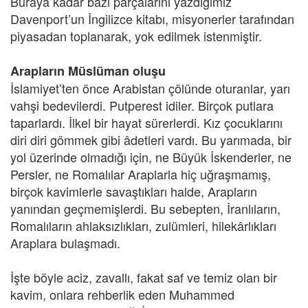
Buraya kadar bazı parçalarını yazdığımız
Davenport’un İngilizce kitabı, misyonerler tarafından
piyasadan toplanarak, yok edilmek istenmiştir.
Arapların Müslüman oluşu
İslamiyet’ten önce Arabistan çölünde oturanlar, yarı
vahşi bedevilerdi. Putperest idiler. Birçok putlara
taparlardı. İlkel bir hayat sürerlerdi. Kız çocuklarını
diri diri gömmek gibi âdetleri vardı. Bu yarımada, bir
yol üzerinde olmadığı için, ne Büyük İskenderler, ne
Persler, ne Romalılar Araplarla hiç uğraşmamış,
birçok kavimlerle savaştıkları halde, Arapların
yanından geçmemişlerdi. Bu sebepten, İranlıların,
Romalıların ahlaksızlıkları, zulümleri, hilekârlıkları
Araplara bulaşmadı.
İşte böyle aciz, zavallı, fakat saf ve temiz olan bir
kavim, onlara rehberlik eden Muhammed