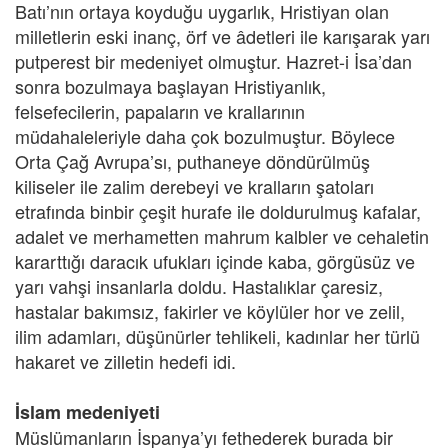
Batı’nın ortaya koyduğu uygarlık, Hristiyan olan
milletlerin eski inanç, örf ve âdetleri ile karışarak yarı
putperest bir medeniyet olmuştur. Hazret-i İsa’dan
sonra bozulmaya başlayan Hristiyanlık,
felsefecilerin, papaların ve krallarının
müdahaleleriyle daha çok bozulmuştur. Böylece
Orta Çağ Avrupa’sı, puthaneye döndürülmüş
kiliseler ile zalim derebeyi ve kralların şatoları
etrafında binbir çeşit hurafe ile doldurulmuş kafalar,
adalet ve merhametten mahrum kalbler ve cehaletin
kararttığı daracık ufukları içinde kaba, görgüsüz ve
yarı vahşi insanlarla doldu. Hastalıklar çaresiz,
hastalar bakımsız, fakirler ve köylüler hor ve zelil,
ilim adamları, düşünürler tehlikeli, kadınlar her türlü
hakaret ve zilletin hedefi idi.
İslam medeniyeti
Müslümanların İspanya’yı fethederek burada bir