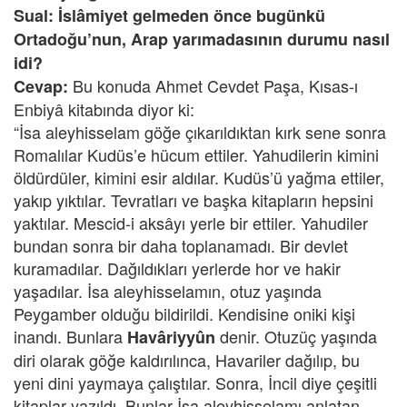
Sual: İslâmiyet gelmeden önce bugünkü
Ortadoğu’nun, Arap yarımadasının durumu nasıl
idi?
Bu konuda Ahmet Cevdet Paşa, Kısas-ı
Cevap:
Enbiyâ kitabında diyor ki:
“İsa aleyhisselam göğe çıkarıldıktan kırk sene sonra
Romalılar Kudüs’e hücum ettiler. Yahudilerin kimini
öldürdüler, kimini esir aldılar. Kudüs’ü yağma ettiler,
yakıp yıktılar. Tevratları ve başka kitapların hepsini
yaktılar. Mescid-i aksâyı yerle bir ettiler. Yahudiler
bundan sonra bir daha toplanamadı. Bir devlet
kuramadılar. Dağıldıkları yerlerde hor ve hakir
yaşadılar. İsa aleyhisselamın, otuz yaşında
Peygamber olduğu bildirildi. Kendisine oniki kişi
inandı. Bunlara
denir. Otuzüç yaşında
Havâriyyûn
diri olarak göğe kaldırılınca, Havariler dağılıp, bu
yeni dini yaymaya çalıştılar. Sonra, İncil diye çeşitli
kitaplar yazıldı. Bunlar İsa aleyhisselamı anlatan