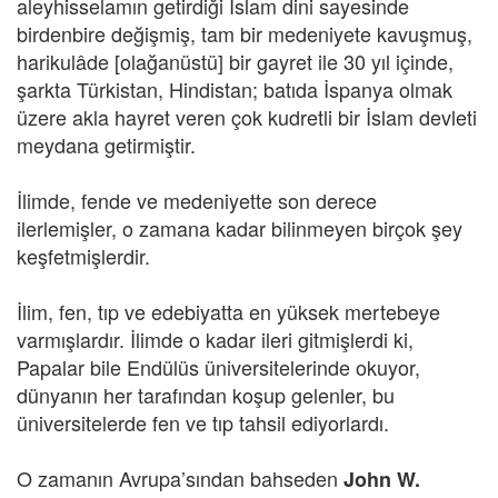
aleyhisselamın getirdiği İslam dini sayesinde
birdenbire değişmiş, tam bir medeniyete kavuşmuş,
harikulâde [olağanüstü] bir gayret ile 30 yıl içinde,
şarkta Türkistan, Hindistan; batıda İspanya olmak
üzere akla hayret veren çok kudretli bir İslam devleti
meydana getirmiştir.
İlimde, fende ve medeniyette son derece
ilerlemişler, o zamana kadar bilinmeyen birçok şey
keşfetmişlerdir.
İlim, fen, tıp ve edebiyatta en yüksek mertebeye
varmışlardır. İlimde o kadar ileri gitmişlerdi ki,
Papalar bile Endülüs üniversitelerinde okuyor,
dünyanın her tarafından koşup gelenler, bu
üniversitelerde fen ve tıp tahsil ediyorlardı.
O zamanın Avrupa’sından bahseden
John W.