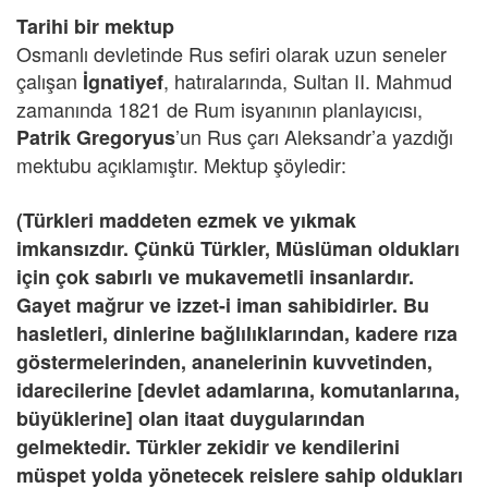
Tarihi bir mektup
Osmanlı devletinde Rus sefiri olarak uzun seneler
çalışan
,
hatıralarında, Sultan II. Mahmud
İgnatiyef
zamanında 1821 de Rum isyanının planlayıcısı,
’un Rus çarı Aleksandr’a yazdığı
Patrik Gregoryus
mektubu açıklamıştır. Mektup şöyledir:
(Türkleri maddeten ezmek ve yıkmak
imkansızdır. Çünkü Türkler, Müslüman oldukları
için çok sabırlı ve mukavemetli insanlardır.
Gayet mağrur ve izzet-i iman sahibidirler. Bu
hasletleri, dinlerine bağlılıklarından, kadere rıza
göstermelerinden, ananelerinin kuvvetinden,
idarecilerine [devlet adamlarına, komutanlarına,
büyüklerine] olan itaat duygularından
gelmektedir. Türkler zekidir ve kendilerini
müspet yolda yönetecek reislere sahip oldukları