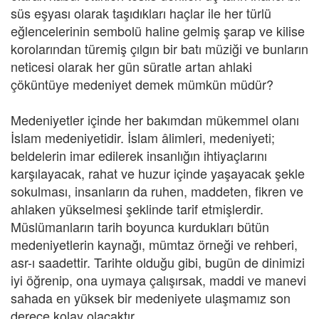
süs eşyası olarak taşıdıkları haçlar ile her türlü
eğlencelerinin sembolü haline gelmiş şarap ve kilise
korolarından türemiş çılgın bir batı müziği ve bunların
neticesi olarak her gün süratle artan ahlaki
çöküntüye medeniyet demek mümkün müdür?
Medeniyetler içinde her bakımdan mükemmel olanı
İslam medeniyetidir. İslam âlimleri, medeniyeti;
beldelerin imar edilerek insanlığın ihtiyaçlarını
karşılayacak, rahat ve huzur içinde yaşayacak şekle
sokulması, insanların da ruhen, maddeten, fikren ve
ahlaken yükselmesi şeklinde tarif etmişlerdir.
Müslümanların tarih boyunca kurdukları bütün
medeniyetlerin kaynağı, mümtaz örneği ve rehberi,
asr-ı saadettir. Tarihte olduğu gibi, bugün de dinimizi
iyi öğrenip, ona uymaya çalışırsak, maddi ve manevi
sahada en yüksek bir medeniyete ulaşmamız son
derece kolay olacaktır.