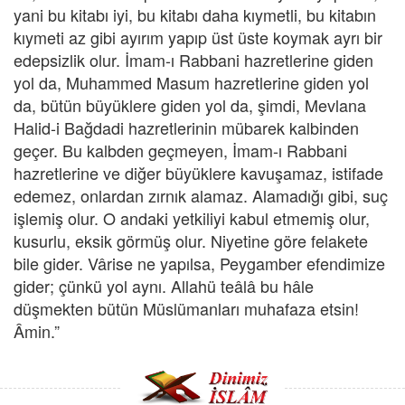
yani bu kitabı iyi, bu kitabı daha kıymetli, bu kitabın
kıymeti az gibi ayırım yapıp üst üste koymak ayrı bir
edepsizlik olur. İmam-ı Rabbani hazretlerine giden
yol da, Muhammed Masum hazretlerine giden yol
da, bütün büyüklere giden yol da, şimdi, Mevlana
Halid-i Bağdadi hazretlerinin mübarek kalbinden
geçer. Bu kalbden geçmeyen, İmam-ı Rabbani
hazretlerine ve diğer büyüklere kavuşamaz, istifade
edemez, onlardan zırnık alamaz. Alamadığı gibi, suç
işlemiş olur. O andaki yetkiliyi kabul etmemiş olur,
kusurlu, eksik görmüş olur. Niyetine göre felakete
bile gider. Vârise ne yapılsa, Peygamber efendimize
gider; çünkü yol aynı. Allahü teâlâ bu hâle
düşmekten bütün Müslümanları muhafaza etsin!
Âmin.”