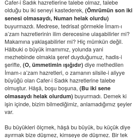
Cafer-i Sadık hazretlerine talebe olmaz, talebe
olduğu bu iki seneyi kastederek,
(Ömrümün son iki
senesi olmasaydı, Numan helak olurdu)
buyurmazdı. Medrese, tedrisat görmekle İmam-ı
a’zam hazretlerinin ilim derecesine ulaşabilirler mi?
Makamına yaklaşabilirler mi? Hiç mümkün değil.
Hâlbuki o büyük imamımız, yolunda yani
mezhebinde olmakla şeref duyduğumuz, hadis-i
şerifte,
diye methedilen
(O, ümmetimin ışığıdır)
İmam-ı a’zam hazretleri, o zamanın silsile-i aliyye
büyüğü olan Cafer-i Sadık hazretlerine talebe
olmuştur. Hâşâ, boşu boşuna,
(Bu iki sene
buyurmadı. Demek ki
olmasaydı helak olurdum)
işin içinde, bizim bilmediğimiz, anlamadığımız şeyler
var.
Bu büyükleri ölçmek, hâşâ bu büyük, bu küçük diye
ayırmak bize düşmez, kimseye de düşmez. Bir tek