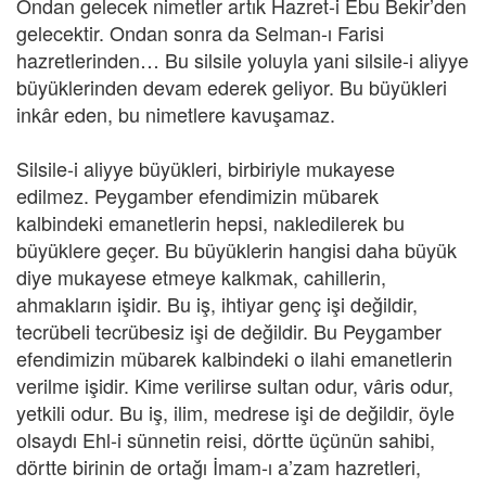
Ondan gelecek nimetler artık Hazret-i Ebu Bekir’den
gelecektir. Ondan sonra da Selman-ı Farisi
hazretlerinden… Bu silsile yoluyla yani silsile-i aliyye
büyüklerinden devam ederek geliyor. Bu büyükleri
inkâr eden, bu nimetlere kavuşamaz.
Silsile-i aliyye büyükleri, birbiriyle mukayese
edilmez. Peygamber efendimizin mübarek
kalbindeki emanetlerin hepsi, nakledilerek bu
büyüklere geçer. Bu büyüklerin hangisi daha büyük
diye mukayese etmeye kalkmak, cahillerin,
ahmakların işidir. Bu iş, ihtiyar genç işi değildir,
tecrübeli tecrübesiz işi de değildir. Bu Peygamber
efendimizin mübarek kalbindeki o ilahi emanetlerin
verilme işidir. Kime verilirse sultan odur, vâris odur,
yetkili odur. Bu iş, ilim, medrese işi de değildir, öyle
olsaydı Ehl-i sünnetin reisi, dörtte üçünün sahibi,
dörtte birinin de ortağı İmam-ı a’zam hazretleri,