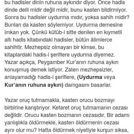
bu hadisler dinin ruhuna aykırıdır diyor. Önce hadis
dinde delil midir değil midir, bunu kasten bildirmiyor.
Sonra bu hadisler uydurma mıdır, yoksa sahih midir?
Bunları da kasten söylemiyor. Uydurma demesine
imkan yok. Çünkü kütüb-i sitte denilen en kıymetli
altı hadis kitabındaki hadisler, bütün âlimlerce
sahihtir. Mezhepsiz olmayan bir kimse, bu
kitaplardaki hadis-i şeriflere uydurma diyemez.
Yazar açıkça, Peygamber Kur’anın ruhuna aykırı
konuşmuş demek istiyor. Zaten mezhepsizler,
anlayamadığı hadis-i şeriflere,
veya
(Uydurma
damgasını basarlar.
Kur’anın ruhuna aykırı)
Yazar oruç tutmamakla, kasten orucu bozmayı
birbirine karıştırıyor. Kefaret oruç tutmamanın cezası
değildir. Orucu kasten bozmanın cezasıdır. Bir adamı
yanlışlıkla öldürmekle, kasten öldürmenin cezası
aynı olur mu? Hatta öldürmek niyetiyle kurşun sıksa,