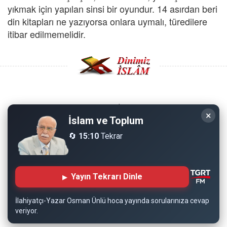
yıkmak için yapılan sinsi bir oyundur. 14 asırdan beri
din kitapları ne yazıyorsa onlara uymalı, türedilere
itibar edilmemelidir.
Copyright © 2008 - Dinimiz İslam. Her Hakkı Saklıdır.
×
İslam ve Toplum
Sitemizdeki bilgiler, bütün insanların istifadesi için
🔄
15:10
Tekrar
hazırlanmıştır. Orijinaline sadık kalmak şartıyla, izin
almaya gerek kalmadan, herkes istediği gibi alıp istifade
edebilir.
Yayın Tekrarı Dinle
Normal Siteyi Göster
İlahiyatçı-Yazar Osman Ünlü hoca yayında sorularınıza cevap
veriyor.