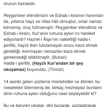
orucun kazasıdır.
Peygamber efendimizin ve Eshab-ı kiramın hanımları
da, yıllarca hayz ve nifas hâli olmuştur, onlar namaz
kılmamış, oruç tutmamıştır. Peygamber efendimiz ve
Eshab-ı kiram, Kur’anın ruhuna aykırı mı hareket
ediyorlardı? Hazret-i Âişe’nin naklettiği hadis-i
şerifte, hayzlı iken tutulamayan orucu kaza etmek
gerektiği, kılınmayan namazları kaza etmek
gerekmediği bildirilmiştir. (Buhari)
Hadis-i şerifte,
(Hayzlı Kur'andan bir şey
buyuruldu. (Tirmizi)
okuyamaz)
14 asırdır gelen yüzlerce müctehidler ve âlimler, bu
meseleleri bilememiş de, birkaç mezhepsiz bunların
dinin ruhuna aykırı olduğunu nasıl söyleyebilir ki?
Bu ve benzeri çıkışlar, dini bozarak, yozlaştırarak