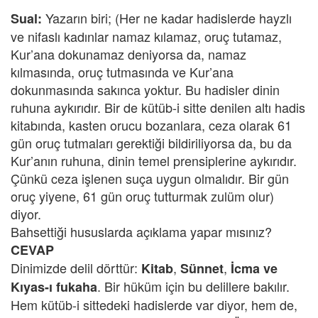
Yazarın biri; (Her ne kadar hadislerde hayzlı
Sual:
ve nifaslı kadınlar namaz kılamaz, oruç tutamaz,
Kur’ana dokunamaz deniyorsa da, namaz
kılmasında, oruç tutmasında ve Kur’ana
dokunmasında sakınca yoktur. Bu hadisler dinin
ruhuna aykırıdır. Bir de kütüb-i sitte denilen altı hadis
kitabında, kasten orucu bozanlara, ceza olarak 61
gün oruç tutmaları gerektiği bildiriliyorsa da, bu da
Kur’anın ruhuna, dinin temel prensiplerine aykırıdır.
Çünkü ceza işlenen suça uygun olmalıdır. Bir gün
oruç yiyene, 61 gün oruç tutturmak zulüm olur)
diyor.
Bahsettiği hususlarda açıklama yapar mısınız?
CEVAP
Dinimizde delil dörttür:
,
,
Kitab
Sünnet
İcma ve
. Bir hüküm için bu delillere bakılır.
Kıyas-ı fukaha
Hem kütüb-i sittedeki hadislerde var diyor, hem de,