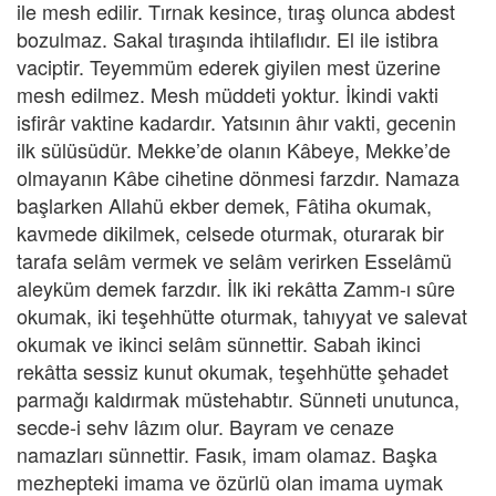
ile mesh edilir. Tırnak kesince, tıraş olunca abdest
bozulmaz. Sakal tıraşında ihtilaflıdır. El ile istibra
vaciptir. Teyemmüm ederek giyilen mest üzerine
mesh edilmez. Mesh müddeti yoktur. İkindi vakti
isfirâr vaktine kadardır. Yatsının âhır vakti, gecenin
ilk sülüsüdür. Mekke’de olanın Kâbeye, Mekke’de
olmayanın Kâbe cihetine dönmesi farzdır. Namaza
başlarken Allahü ekber demek, Fâtiha okumak,
kavmede dikilmek, celsede oturmak, oturarak bir
tarafa selâm vermek ve selâm verirken Esselâmü
aleyküm demek farzdır. İlk iki rekâtta Zamm-ı sûre
okumak, iki teşehhütte oturmak, tahıyyat ve salevat
okumak ve ikinci selâm sünnettir. Sabah ikinci
rekâtta sessiz kunut okumak, teşehhütte şehadet
parmağı kaldırmak müstehabtır. Sünneti unutunca,
secde-i sehv lâzım olur. Bayram ve cenaze
namazları sünnettir. Fasık, imam olamaz. Başka
mezhepteki imama ve özürlü olan imama uymak