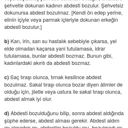
şehvetle dokunan kadının abdesti bozulur. Şehvetsiz
dokunursa abdest bozulmaz. [Kendi ön edep yerine,
elinin içiyle veya parmak içleriyle dokunan erkeğin
abdesti bozulur.]
Kan, irin, sarı su hastalık sebebiyle çıkarsa, yel
b)
elde olmadan kaçarsa yani tutulamasa, idrar
tutulamasa, bunlar abdesti bozmaz. Bunun gibi,
kadınlardaki akıntı da abdesti bozmaz.
Saç tıraşı olunca, tırnak kesilince abdest
c)
bozulmaz. Sakal tıraşı olunca bozar diyen âlimler de
olduğu için, jiletle veya ustura ile sakal tıraşı olunca,
abdest almak iyi olur.
Abdesti bozulduğunu bilip, sonra abdest aldığında
d)
şüphe ederse, abdest alması gerekir. Abdest aldım
mı almadım mı, abdestim bozuldu mu, bozulmadı mı