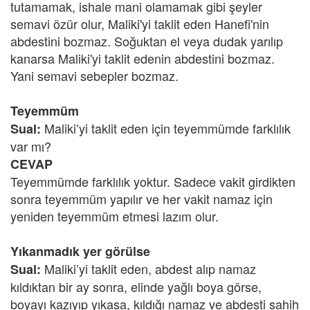
tutamamak, ishale mani olamamak gibi şeyler
semavi özür olur, Maliki'yi taklit eden Hanefi'nin
abdestini bozmaz. Soğuktan el veya dudak yarılıp
kanarsa Maliki'yi taklit edenin abdestini bozmaz.
Yani semavi sebepler bozmaz.
Teyemmüm
Maliki’yi taklit eden için teyemmümde farklılık
Sual:
var mı?
CEVAP
Teyemmümde farklılık yoktur. Sadece vakit girdikten
sonra teyemmüm yapılır ve her vakit namaz için
yeniden teyemmüm etmesi lazım olur.
Yıkanmadık yer görülse
Maliki’yi taklit eden, abdest alıp namaz
Sual:
kıldıktan bir ay sonra, elinde yağlı boya görse,
boyayı kazıyıp yıkasa, kıldığı namaz ve abdesti sahih