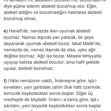
diye şüphe edenin abdesti bozulmuş olur. Eğer,
abdest aldığını ve bozulmadığını hatırlarsa abdesti
bozulmuş olmaz.
Hanefi’de, namazda iken uyumak abdesti
e)
bozmaz. Namaz dışında yan yatarak, bir şeye
dayanarak uyumak abdesti bozar; fakat Maliki’de,
namazda da, namaz dışında da olsa, uyku ağır
değilse bozmaz. Ağır ise bozar. Mesela tehiyyatta
uyuyup kalırsa abdesti bozulur; ama hafif şekilde
uyusa, abdesti bozulmaz.
(Yatsı nemâzının vakti), İmâmeyne göre, işâ-i
f)
evvelden, yani garbdaki zahiri üfuk hattı üzerinde,
kırmızılık kaybolduktan sonra başlar. Diğer üç
mezhepte de böyledir. İmâm-ı a’zama göre, işâ-i
sânîden, yani beyazlık kaybolduktan sonra başlar.