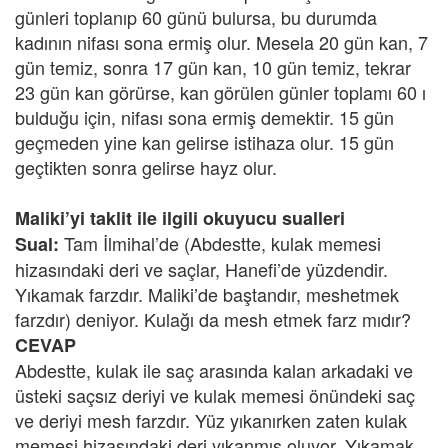
günleri toplanıp 60 günü bulursa, bu durumda
kadının nifası sona ermiş olur. Mesela 20 gün kan, 7
gün temiz, sonra 17 gün kan, 10 gün temiz, tekrar
23 gün kan görürse, kan görülen günler toplamı 60 ı
bulduğu için, nifası sona ermiş demektir. 15 gün
geçmeden yine kan gelirse istihaza olur. 15 gün
geçtikten sonra gelirse hayz olur.
Maliki’yi taklit ile ilgili okuyucu sualleri
Tam İlmihal’de (Abdestte, kulak memesi
Sual:
hizasındaki deri ve saçlar, Hanefi’de yüzdendir.
Yıkamak farzdır. Maliki’de baştandır, meshetmek
farzdır) deniyor. Kulağı da mesh etmek farz mıdır?
CEVAP
Abdestte, kulak ile saç arasında kalan arkadaki ve
üsteki saçsız deriyi ve kulak memesi önündeki saç
ve deriyi mesh farzdır. Yüz yıkanırken zaten kulak
memesi hizasındaki deri yıkanmış oluyor. Yıkamak