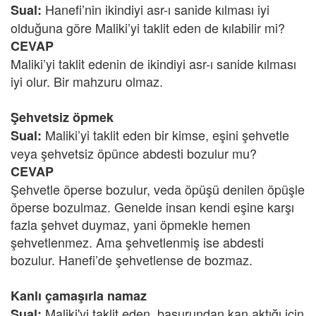
Hanefi’nin ikindiyi asr-ı sanide kılması iyi
Sual:
olduğuna göre Maliki’yi taklit eden de kılabilir mi?
CEVAP
Maliki’yi taklit edenin de ikindiyi asr-ı sanide kılması
iyi olur. Bir mahzuru olmaz.
Şehvetsiz öpmek
Maliki’yi taklit eden bir kimse, eşini şehvetle
Sual:
veya şehvetsiz öpünce abdesti bozulur mu?
CEVAP
Şehvetle öperse bozulur, veda öpüşü denilen öpüşle
öperse bozulmaz. Genelde insan kendi eşine karşı
fazla şehvet duymaz, yani öpmekle hemen
şehvetlenmez. Ama şehvetlenmiş ise abdesti
bozulur. Hanefi’de şehvetlense de bozmaz.
Kanlı çamaşırla namaz
Maliki'yi taklit eden, basurundan kan aktığı için
Sual: