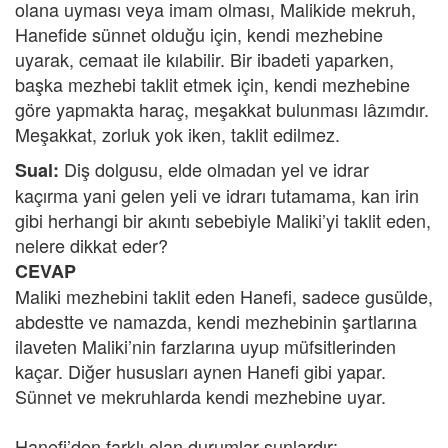
olana uyması veya imam olması, Malikide mekruh,
Hanefide sünnet olduğu için, kendi mezhebine
uyarak, cemaat ile kılabilir. Bir ibadeti yaparken,
başka mezhebi taklit etmek için, kendi mezhebine
göre yapmakta haraç, meşakkat bulunması lâzımdır.
Meşakkat, zorluk yok iken, taklit edilmez.
Diş dolgusu, elde olmadan yel ve idrar
Sual:
kaçırma yani gelen yeli ve idrarı tutamama, kan irin
gibi herhangi bir akıntı sebebiyle Maliki’yi taklit eden,
nelere dikkat eder?
CEVAP
Maliki mezhebini taklit eden Hanefi, sadece gusülde,
abdestte ve namazda, kendi mezhebinin şartlarına
ilaveten Maliki’nin farzlarına uyup müfsitlerinden
kaçar. Diğer hususları aynen Hanefi gibi yapar.
Sünnet ve mekruhlarda kendi mezhebine uyar.
Hanefi’den farklı olan durumlar şunlardır: