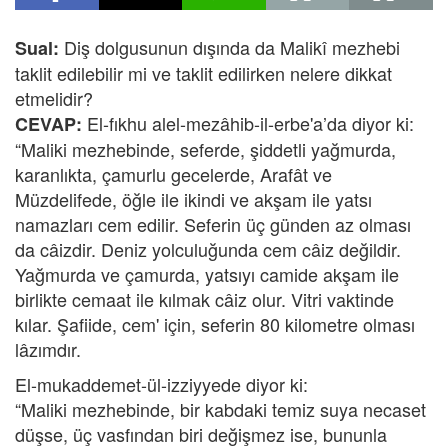
Diş dolgusunun dışında da Malikî mezhebi
Sual:
taklit edilebilir mi ve taklit edilirken nelere dikkat
etmelidir?
El-fıkhu alel-mezâhib-il-erbe'a’da diyor ki:
CEVAP:
“Maliki mezhebinde, seferde, şiddetli yağmurda,
karanlıkta, çamurlu gecelerde, Arafât ve
Müzdelifede, öğle ile ikindi ve akşam ile yatsı
namazları cem edilir. Seferin üç günden az olması
da câizdir. Deniz yolculuğunda cem câiz değildir.
Yağmurda ve çamurda, yatsıyı camide akşam ile
birlikte cemaat ile kılmak câiz olur. Vitri vaktinde
kılar. Şafiide, cem' için, seferin 80 kilometre olması
lâzımdır.
El-mukaddemet-ül-izziyyede diyor ki:
“Maliki mezhebinde, bir kabdaki temiz suya necaset
düşse, üç vasfından biri değişmez ise, bununla