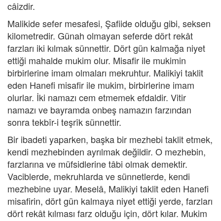
câizdir.
Malikide sefer mesafesi, Şafiide olduğu gibi, seksen
kilometredir. Günah olmayan seferde dört rekât
farzları iki kılmak sünnettir. Dört gün kalmağa niyet
ettiği mahalde mukim olur. Misafir ile mukimin
birbirlerine imam olmaları mekruhtur. Malikiyi taklit
eden Hanefi misafir ile mukim, birbirlerine imam
olurlar. İki namazı cem etmemek efdaldir. Vitir
namazı ve bayramda onbeş namazın farzından
sonra tekbîr-i teşrîk sünnettir.
Bir ibadeti yaparken, başka bir mezhebi taklit etmek,
kendi mezhebinden ayrılmak değildir. O mezhebin,
farzlarına ve müfsidlerine tâbi olmak demektir.
Vaciblerde, mekruhlarda ve sünnetlerde, kendi
mezhebine uyar. Meselâ, Malikiyi taklit eden Hanefi
misafirin, dört gün kalmaya niyet ettiği yerde, farzları
dört rekât kılması farz olduğu için, dört kılar. Mukim