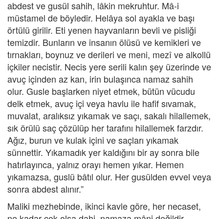
abdest ve gusül sahih, lâkin mekruhtur. Mâ-i
müstamel de böyledir. Helâya sol ayakla ve başı
örtülü girilir. Eti yenen hayvanların bevli ve pisliği
temizdir. Bunların ve insanın ölüsü ve kemikleri ve
tırnakları, boynuz ve derileri ve meni, mezî ve alkollü
içkiler necistir. Necis yere serili kalın şey üzerinde ve
avuç içinden az kan, irin bulaşınca namaz sahih
olur. Gusle başlarken niyet etmek, bütün vücudu
delk etmek, avuç içi veya havlu ile hafif sıvamak,
muvalat, aralıksız yıkamak ve saçı, sakalı hilallemek,
sık örülü saç çözülüp her tarafını hilallemek farzdır.
Ağız, burun ve kulak içini ve saçları yıkamak
sünnettir. Yıkamadık yer kaldığını bir ay sonra bile
hatırlayınca, yalnız orayı hemen yıkar. Hemen
yıkamazsa, guslü bâtıl olur. Her gusülden evvel veya
sonra abdest alınır.”
Maliki mezhebinde, ikinci kavle göre, her necaset,
ne kadar çok olsa dahi, namaza mâni değildir.