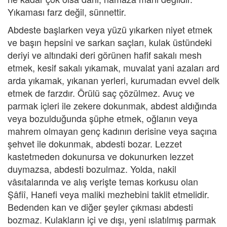
Yıkaması farz değil, sünnettir.
Abdeste başlarken veya yüzü yıkarken niyet etmek
ve başın hepsini ve sarkan saçları, kulak üstündeki
deriyi ve altındaki deri görünen hafif sakalı mesh
etmek, kesif sakalı yıkamak, muvalat yani azaları ard
arda yıkamak, yıkanan yerleri, kurumadan evvel delk
etmek de farzdır. Örülü saç çözülmez. Avuç ve
parmak içleri ile zekere dokunmak, abdest aldığında
veya bozulduğunda şüphe etmek, oğlanın veya
mahrem olmayan genç kadının derisine veya saçına
şehvet ile dokunmak, abdesti bozar. Lezzet
kastetmeden dokunursa ve dokunurken lezzet
duymazsa, abdesti bozulmaz. Yolda, nakil
vâsıtalarında ve alış verişte temas korkusu olan
Şâfiî, Hanefi veya maliki mezhebini taklit etmelidir.
Bedenden kan ve diğer şeyler çıkması abdesti
bozmaz. Kulakların içi ve dışı, yeni ıslatılmış parmak