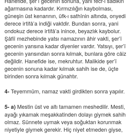
Hanefide, şer’î gecenin sonuna, yani fecr-i sâdıkın
ağarmasına kadardır. Kırmızılığın kaybolması,
güneşin üst kenarının, üfk-ı sathînin altında, onyedi
derece irtifâ’a indiği vaktdir. Bundan sonra, yani
ondokuz derece irtifâ’a inince, beyazlık kaybolur.
Şâfiî mezhebinde yatsı namazının âhir vakti, şer’î
gecenin yarısına kadar diyenler vardır. Yatsıyı, şer’î
gecenin yarısından sonra kılmak, bunlara göre câiz
değildir. Hanefide ise, mekruhtur. Malikide şer’î
gecenin sonuna kadar kılmak sahih ise de, üçte
birinden sonra kılmak günahtır.
Teyemmüm, namaz vakti girdikten sonra yapılır.
4-
Mestin üst ve altı tamamen meshedilir. Mesti,
5-
a)
ayağı yıkamak meşakkatinden dolayı giymek sahih
olmaz. Sünnete uymak veya soğuktan korunmak
niyetiyle giymek gerekir. Hiç niyet etmeden giyse,