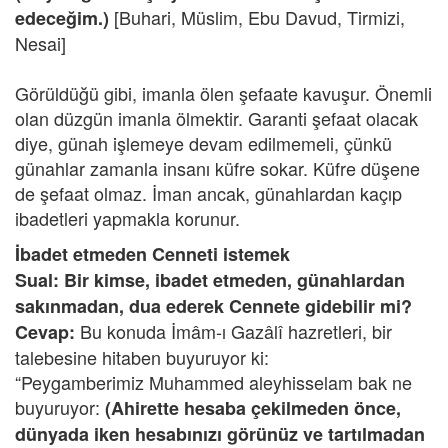
[Buhari, Müslim, Ebu Davud, Tirmizi,
edeceğim.)
Nesai]
Görüldüğü gibi, imanla ölen şefaate kavuşur. Önemli
olan düzgün imanla ölmektir. Garanti şefaat olacak
diye, günah işlemeye devam edilmemeli, çünkü
günahlar zamanla insanı küfre sokar. Küfre düşene
de şefaat olmaz. İman ancak, günahlardan kaçıp
ibadetleri yapmakla korunur.
İbadet etmeden Cenneti istemek
Sual: Bir kimse, ibadet etmeden, günahlardan
sakınmadan, dua ederek Cennete gidebilir mi?
Bu konuda İmâm-ı Gazâlî hazretleri, bir
Cevap:
talebesine hitaben buyuruyor ki:
“Peygamberimiz Muhammed aleyhisselam bak ne
buyuruyor:
(Ahirette hesaba çekilmeden önce,
dünyada iken hesabınızı görünüz ve tartılmadan