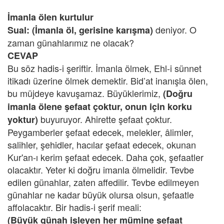
İmanla ölen kurtulur
deniyor. O
Sual: (İmanla öl, gerisine karışma)
zaman günahlarımız ne olacak?
CEVAP
Bu söz hadis-i şeriftir. İmanla ölmek, Ehl-i sünnet
itikadı üzerine ölmek demektir. Bid’at inanışla ölen,
bu müjdeye kavuşamaz. Büyüklerimiz,
(Doğru
imanla ölene şefaat çoktur, onun için korku
buyuruyor. Ahirette şefaat çoktur.
yoktur)
Peygamberler şefaat edecek, melekler, âlimler,
salihler, şehidler, hacılar şefaat edecek, okunan
Kur'an-ı kerim şefaat edecek. Daha çok, şefaatler
olacaktır. Yeter ki doğru imanla ölmelidir. Tevbe
edilen günahlar, zaten affedilir. Tevbe edilmeyen
günahlar ne kadar büyük olursa olsun, şefaatle
affolacaktır. Bir hadis-i şerif meali:
(Büyük günah işleyen her mümine şefaat