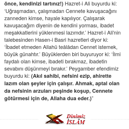
Hazret-i Ali buyurdu ki:
önce, kendinizi tartınız!)
‘Uğraşmadan, çalışmadan Cennete kavuşacağını
zanneden kimse, hayale kapılıyor. Çalışarak
kavuşacağım diyenin de kendini yorması, ibadet
meşakkatlerini yüklenmesi lazımdır.’ Hazret-i Ali'nin
talebesinden Hasen-i Basri hazretleri diyor ki:
‘İbadet etmeden Allahü teâlâdan Cennet istemek,
büyük günahtır.’ Büyüklerden biri buyuruyor ki: ‘İlmi
faydalı olan kimse, ibadeti bırakmaz, ibadetin
sevabını düşünmeyi bırakır.’ Peygamber efendimiz
buyurdu ki:
(Akıl sahibi, nefsini ezip, ahirette
lazım olan şeyler için çalışır. Ahmak, aptal olan
da nefsinin arzuları peşinde koşup, Cennete
”
götürmesi için de, Allaha dua eder.)