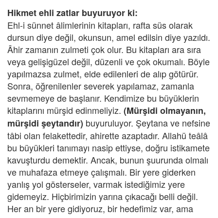
Hikmet ehli zatlar buyuruyor ki:
Ehl-i sünnet âlimlerinin kitapları, rafta süs olarak
dursun diye değil, okunsun, amel edilsin diye yazıldı.
Âhir zamanın zulmeti çok olur. Bu kitapları ara sıra
veya gelişigüzel değil, düzenli ve çok okumalı. Böyle
yapılmazsa zulmet, elde edilenleri de alıp götürür.
Sonra, öğrenilenler severek yapılamaz, zamanla
sevmemeye de başlanır. Kendimize bu büyüklerin
kitaplarını mürşid edinmeliyiz.
(Mürşidi olmayanın,
buyuruluyor. Şeytana ve nefsine
mürşidi şeytandır)
tâbi olan felakettedir, ahirette azaptadır. Allahü teâlâ
bu büyükleri tanımayı nasip ettiyse, doğru istikamete
kavuşturdu demektir. Ancak, bunun şuurunda olmalı
ve muhafaza etmeye çalışmalı. Bir yere giderken
yanlış yol gösterseler, varmak istediğimiz yere
gidemeyiz. Hiçbirimizin yarına çıkacağı belli değil.
Her an bir yere gidiyoruz, bir hedefimiz var, ama