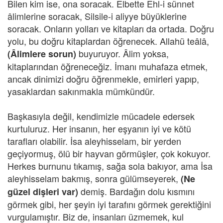
Bilen kim ise, ona soracak. Elbette Ehl-i sünnet
âlimlerine soracak, Silsile-i aliyye büyüklerine
soracak. Onların yolları ve kitapları da ortada. Doğru
yolu, bu doğru kitaplardan öğrenecek. Allahü teâlâ,
buyuruyor. Âlim yoksa,
(Âlimlere sorun)
kitaplarından öğreneceğiz. İmanı muhafaza etmek,
ancak dinimizi doğru öğrenmekle, emirleri yapıp,
yasaklardan sakınmakla mümkündür.
Başkasıyla değil, kendimizle mücadele edersek
kurtuluruz. Her insanın, her eşyanın iyi ve kötü
tarafları olabilir. İsa aleyhisselam, bir yerden
geçiyormuş, ölü bir hayvan görmüşler, çok kokuyor.
Herkes burnunu tıkamış, sağa sola bakıyor, ama İsa
aleyhisselam bakmış, sonra gülümseyerek,
(Ne
demiş. Bardağın dolu kısmını
güzel dişleri var)
görmek gibi, her şeyin iyi tarafını görmek gerektiğini
vurgulamıştır. Biz de, insanları üzmemek, kul