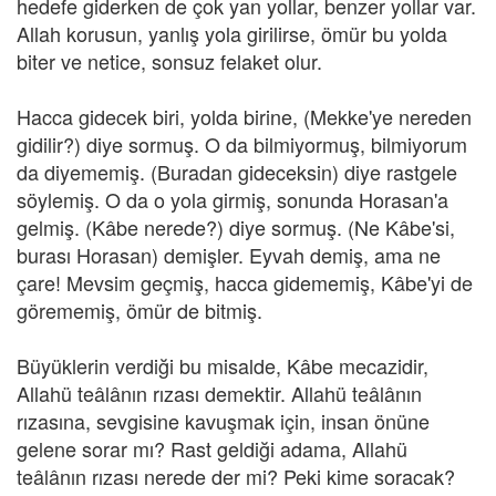
hedefe giderken de çok yan yollar, benzer yollar var.
Allah korusun, yanlış yola girilirse, ömür bu yolda
biter ve netice, sonsuz felaket olur.
Hacca gidecek biri, yolda birine, (Mekke'ye nereden
gidilir?) diye sormuş. O da bilmiyormuş, bilmiyorum
da diyememiş. (Buradan gideceksin) diye rastgele
söylemiş. O da o yola girmiş, sonunda Horasan'a
gelmiş. (Kâbe nerede?) diye sormuş. (Ne Kâbe'si,
burası Horasan) demişler. Eyvah demiş, ama ne
çare! Mevsim geçmiş, hacca gidememiş, Kâbe'yi de
görememiş, ömür de bitmiş.
Büyüklerin verdiği bu misalde, Kâbe mecazidir,
Allahü teâlânın rızası demektir. Allahü teâlânın
rızasına, sevgisine kavuşmak için, insan önüne
gelene sorar mı? Rast geldiği adama, Allahü
teâlânın rızası nerede der mi? Peki kime soracak?