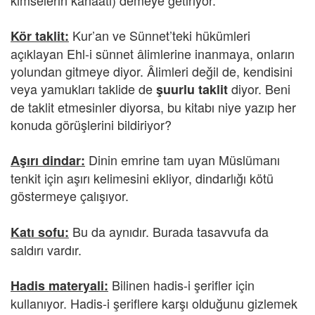
kimselerin kanaati) demeye getiriyor.
Kur’an ve Sünnet’teki hükümleri
Kör taklit:
açıklayan Ehl-i sünnet âlimlerine inanmaya, onların
yolundan gitmeye diyor. Âlimleri değil de, kendisini
veya yamukları taklide de
diyor. Beni
şuurlu taklit
de taklit etmesinler diyorsa, bu kitabı niye yazıp her
konuda görüşlerini bildiriyor?
Dinin emrine tam uyan Müslümanı
Aşırı dindar:
tenkit için aşırı kelimesini ekliyor, dindarlığı kötü
göstermeye çalışıyor.
Bu da aynıdır. Burada tasavvufa da
Katı sofu:
saldırı vardır.
Bilinen hadis-i şerifler için
Hadis materyali:
kullanıyor. Hadis-i şeriflere karşı olduğunu gizlemek