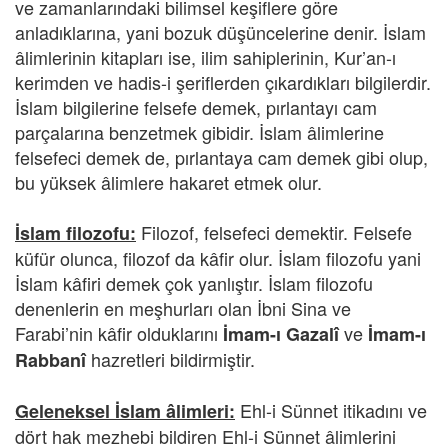
ve zamanlarındaki bilimsel keşiflere göre
anladıklarına, yani bozuk düşüncelerine denir. İslam
âlimlerinin kitapları ise, ilim sahiplerinin, Kur’an-ı
kerimden ve hadis-i şeriflerden çıkardıkları bilgilerdir.
İslam bilgilerine felsefe demek, pırlantayı cam
parçalarına benzetmek gibidir. İslam âlimlerine
felsefeci demek de, pırlantaya cam demek gibi olup,
bu yüksek âlimlere hakaret etmek olur.
Filozof, felsefeci demektir. Felsefe
İslam filozofu:
küfür olunca, filozof da kâfir olur. İslam filozofu yani
İslam kâfiri demek çok yanlıştır. İslam filozofu
denenlerin en meşhurları olan İbni Sina ve
Farabi’nin kâfir olduklarını
ve
İmam-ı Gazalî
İmam-ı
hazretleri bildirmiştir.
Rabbanî
Ehl-i Sünnet itikadını ve
Geleneksel İslam âlimleri:
dört hak mezhebi bildiren Ehl-i Sünnet âlimlerini