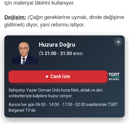
için materyal tâbirini kullanıyor.
(Çağın gereklerine uymalı, dinde değişime
Değişim:
gidilmeli) diyor, yani reformu istiyor.
×
Huzura Doğru
📺
21:00 - 21:30
arası
Copyright © 2008 - Dinimiz İslam. Her Hakkı Saklıdır.
Canlı İzle
Sitemizdeki bilgiler, bütün insanların istifadesi için
hazırlanmıştır. Orijinaline sadık kalmak şartıyla, izin
İlahiyatçı-Yazar Osman Ünlü hoca fıkıh, ahlak ve dini
almaya gerek kalmadan, herkes istediği gibi alıp istifade
sohbetleriyle kalplere huzur veriyor.
edebilir.
Ayrıca her gün 06:00 - 14:00 - 17:00 - 02:00 saatlerinde TGRT
Belgesel TV'de
Normal Siteyi Göster