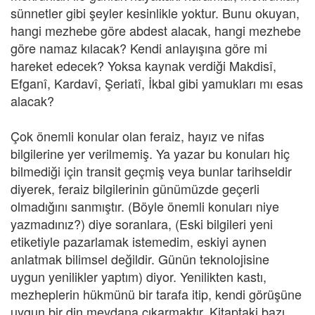
sünnetler gibi şeyler kesinlikle yoktur. Bunu okuyan,
hangi mezhebe göre abdest alacak, hangi mezhebe
göre namaz kılacak? Kendi anlayışına göre mi
hareket edecek? Yoksa kaynak verdiği Makdisî,
Efganî, Kardavî, Şeriatî, İkbal gibi yamukları mı esas
alacak?
Çok önemli konular olan feraiz, hayız ve nifas
bilgilerine yer verilmemiş. Ya yazar bu konuları hiç
bilmediği için transit geçmiş veya bunlar tarihseldir
diyerek, feraiz bilgilerinin günümüzde geçerli
olmadığını sanmıştır. (Böyle önemli konuları niye
yazmadınız?) diye soranlara, (Eski bilgileri yeni
etiketiyle pazarlamak istemedim, eskiyi aynen
anlatmak bilimsel değildir. Günün teknolojisine
uygun yenilikler yaptım) diyor. Yenilikten kastı,
mezheplerin hükmünü bir tarafa itip, kendi görüşüne
uygun bir din meydana çıkarmaktır. Kitaptaki bazı