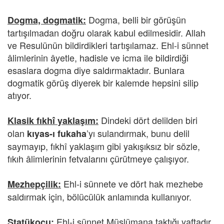
Dogma, belli bir görüşün
Dogma, dogmatik:
tartışılmadan doğru olarak kabul edilmesidir. Allah
ve Resulünün bildirdikleri tartışılamaz. Ehl-i sünnet
âlimlerinin âyetle, hadisle ve icma ile bildirdiği
esaslara dogma diye saldırmaktadır. Bunlara
dogmatik görüş diyerek bir kalemde hepsini silip
atıyor.
Dindeki dört delilden biri
Klasik fıkhî yaklaşım:
olan
’yı sulandırmak,
bunu delil
kıyas-ı fukaha
saymayıp, fıkhî yaklaşım gibi yakışıksız bir sözle,
fıkıh âlimlerinin fetvalarını çürütmeye çalışıyor.
Ehl-i sünnete ve dört hak mezhebe
Mezhepçilik:
saldırmak için, bölücülük anlamında kullanıyor.
Ehl-i sünnet Müslümana taktığı yaftadır.
Statükocu: