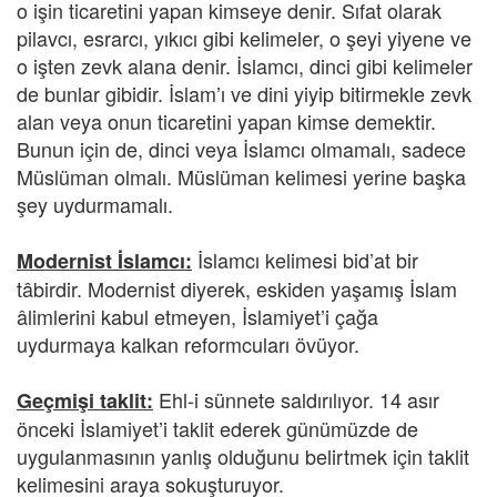
o işin ticaretini yapan kimseye denir. Sıfat olarak
pilavcı, esrarcı, yıkıcı gibi kelimeler, o şeyi yiyene ve
o işten zevk alana denir. İslamcı, dinci gibi kelimeler
de bunlar gibidir. İslam’ı ve dini yiyip bitirmekle zevk
alan veya onun ticaretini yapan kimse demektir.
Bunun için de, dinci veya İslamcı olmamalı, sadece
Müslüman olmalı. Müslüman kelimesi yerine başka
şey uydurmamalı.
İslamcı kelimesi bid’at bir
Modernist İslamcı:
tâbirdir. Modernist diyerek, eskiden yaşamış İslam
âlimlerini kabul etmeyen, İslamiyet’i çağa
uydurmaya kalkan reformcuları övüyor.
Ehl-i sünnete saldırılıyor. 14 asır
Geçmişi taklit:
önceki İslamiyet’i taklit ederek günümüzde de
uygulanmasının yanlış olduğunu belirtmek için taklit
kelimesini araya sokuşturuyor.