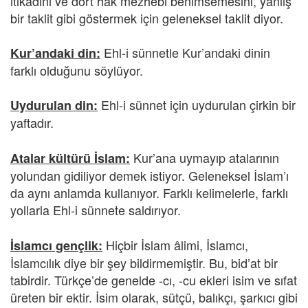
itikadını ve dört hak mezhebi benimsemesini, yanlış
bir taklit gibi göstermek için geleneksel taklit diyor.
Ehl-i sünnetle Kur’andaki dinin
Kur’andaki din:
farklı olduğunu söylüyor.
Ehl-i sünnet için uydurulan çirkin bir
Uydurulan din:
yaftadır.
Kur’ana uymayıp atalarının
Atalar kültürü İslam:
yolundan gidiliyor demek istiyor. Geleneksel İslam’ı
da aynı anlamda kullanıyor. Farklı kelimelerle, farklı
yollarla Ehl-i sünnete saldırıyor.
Hiçbir İslam âlimi, İslamcı,
İslamcı gençlik:
İslamcılık diye bir şey bildirmemiştir. Bu, bid’at bir
tabirdir. Türkçe’de genelde -cı, -cu ekleri isim ve sıfat
üreten bir ektir. İsim olarak, sütçü, balıkçı, şarkıcı gibi