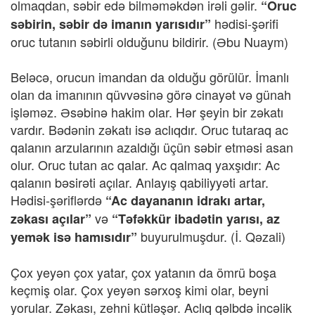
olmaqdan, səbir edə bilməməkdən irəli gəlir.
“Oruc
hədisi-şərifi
səbirin, səbir də imanın yarısıdır”
oruc tutanın səbirli olduğunu bildirir. (Əbu Nuaym)
Beləcə, orucun imandan da olduğu görülür. İmanlı
olan da imanının qüvvəsinə görə cinayət və günah
işləməz. Əsəbinə hakim olar. Hər şeyin bir zəkatı
vardır. Bədənin zəkatı isə aclıqdır. Oruc tutaraq ac
qalanın arzularının azaldığı üçün səbir etməsi asan
olur. Oruc tutan ac qalar. Ac qalmaq yaxşıdır: Ac
qalanın bəsirəti açılar. Anlayış qabiliyyəti artar.
Hədisi-şəriflərdə
“Ac dayananın idrakı artar,
və
zəkası açılar”
“Təfəkkür ibadətin yarısı, az
buyurulmuşdur. (İ. Qəzali)
yemək isə hamısıdır”
Çox yeyən çox yatar, çox yatanın da ömrü boşa
keçmiş olar. Çox yeyən sərxoş kimi olar, beyni
yorular. Zəkası, zehni kütləşər. Aclıq qəlbdə incəlik