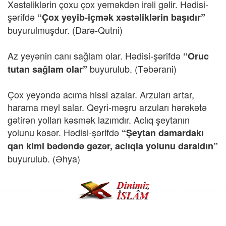
Xəstəliklərin çoxu çox yeməkdən irəli gəlir. Hədisi-
şərifdə
“Çox yeyib-içmək xəstəliklərin başıdır”
buyurulmuşdur.
(Darə-Qutni)
Az yeyənin canı sağlam olar. Hədisi-şərifdə
“Oruc
buyurulub.
(Təbərani)
tutan sağlam olar”
Çox yeyəndə acıma hissi azalar. Arzuları artar,
harama meyl salar. Qeyri-məşru arzuları hərəkətə
gətirən yolları kəsmək lazımdır. Aclıq şeytanın
yolunu kəsər. Hədisi-şərifdə
“Şeytan damardakı
qan kimi bədəndə gəzər, aclıqla yolunu daraldın”
buyurulub.
(Əhya)