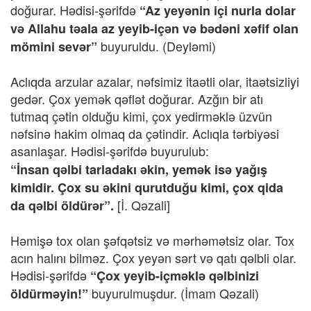
doğurar. Hədisi-şərifdə
“Az yeyənin içi nurla dolar
və Allahu təala az yeyib-içən və bədəni xəfif olan
buyuruldu.
(Deyləmi)
mömini sevər”
Aclıqda arzular azalar, nəfsimiz itaətli olar, itaətsizliyi
gedər. Çox yemək qəflət doğurar. Azğın bir atı
tutmaq çətin olduğu kimi, çox yedirməklə üzvün
nəfsinə hakim olmaq da çətindir. Aclıqla tərbiyəsi
asanlaşar. Hədisi-şərifdə buyurulub:
“İnsan qəlbi tarladakı əkin, yemək isə yağış
kimidir. Çox su əkini qurutduğu kimi, çox qida
[İ. Qəzali]
da qəlbi öldürər”.
Həmişə tox olan şəfqətsiz və mərhəmətsiz olar. Tox
acın halını bilməz. Çox yeyən sərt və qatı qəlbli olar.
Hədisi-şərifdə
“Çox yeyib-içməklə qəlbinizi
buyurulmuşdur.
(İmam Qəzali)
öldürməyin!”