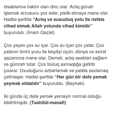
Əsəblərinə hakim olan dinc olar. Aclıq günah
işləmək arzusunu yox edər, pislik etməyə mane olar.
Hədisi-şərifdə
“Aclıq və susuzluq yolu ilə nəfslə
cihad etmək Allah yolunda cihad kimidir”
buyurulub.
(İmam Qəzali)
Çox yeyən çox su içər. Çox su içən çox yatar. Çox
yatanın ömrü yuxu ilə keçdiyi üçün, dünya və axirət
qazancına mane olar. Deməli, aclıq əsəbləri sağlam
və gümrah tutar. Çox toxluq axmaqlığa gətirib
çıxarar. Oxuduğunu əzbərləmək və yadda saxlamaq
çətinləşər. Hədisi-şərifdə
“Hər gün bir dəfə yemək
buyuruldu.
(Beyhəki)
yeymək etidaldır”
İki gündə üç dəfə yemək yeməyin normal olduğu
bildirilmişdir.
(Təshilül-mənafi)