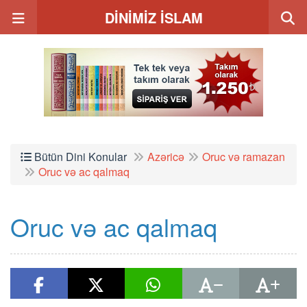
DİNİMİZ İSLAM
Bütün Dini Konular
Azəricə
Oruc və ramazan
Oruc və ac qalmaq
Oruc və ac qalmaq