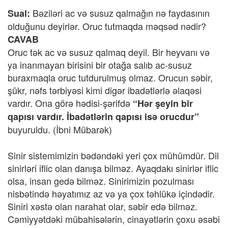
Bəziləri ac və susuz qalmağın nə faydasının
Sual:
olduğunu deyirlər. Oruc tutmaqda məqsəd nədir?
CAVAB
Oruc tək ac və susuz qalmaq deyil. Bir heyvanı və
ya inanmayan birisini bir otağa salıb ac-susuz
buraxmaqla oruc tutdurulmuş olmaz. Orucun səbir,
şükr, nəfs tərbiyəsi kimi digər ibadətlərlə əlaqəsi
vardır. Ona görə hədisi-şərifdə
“Hər şeyin bir
qapısı vardır. İbadətlərin qapısı isə orucdur”
buyuruldu.
(İbni Mübarək)
Sinir sistemimizin bədəndəki yeri çox mühümdür. Dil
sinirləri iflic olan danışa bilməz. Ayaqdakı sinirlər iflic
olsa, insan gedə bilməz. Sinirimizin pozulması
nisbətində həyatımız az və ya çox təhlükə içindədir.
Siniri xəstə olan narahat olar, səbir edə bilməz.
Cəmiyyətdəki mübahisələrin, cinayətlərin çoxu əsəbi