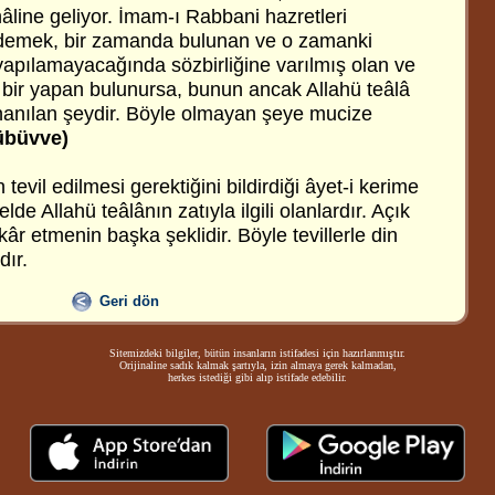
 hâline geliyor. İmam-ı Rabbani hazretleri
 demek, bir zamanda bulunan ve o zamanki
apılamayacağında sözbirliğine varılmış olan ve
bir yapan bulunursa, bunun ancak Allahü teâlâ
nanılan şeydir. Böyle olmayan şeye mucize
übüvve)
 tevil edilmesi gerektiğini bildirdiği âyet-i kerime
elde Allahü teâlânın zatıyla ilgili olanlardır. Açık
nkâr etmenin başka şeklidir. Böyle tevillerle din
dır.
Geri dön
Sitemizdeki bilgiler, bütün insanların istifadesi için hazırlanmıştır.
Orijinaline sadık kalmak şartıyla, izin almaya gerek kalmadan,
herkes istediği gibi alıp istifade edebilir.