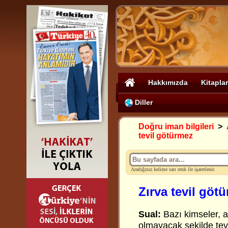
Hakkımızda
Kitaplar
Diller
Doğru iman bilgileri
>
tevil götürmez
Aradığınız kelime sarı renk ile işaretlenir.
Zırva tevil göt
Sual:
Bazı kimseler, aç
olmayacak şekilde tevil