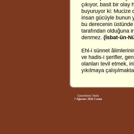
çıkıyor, basit bir olay
buyuruyor ki: Mucize
insan gücüyle bunun y
bu derecenin üstünde 
tarafından olduğuna i
denmez.
(İsbat-ün-N
Ehl-i sünnet âlimlerinin
ve hadis-i şerifler, gen
olanları tevil etmek, i
yıkılmaya çalışılmakta
Güncelleme Tarihi
7 Ağustos 2026 Cuma