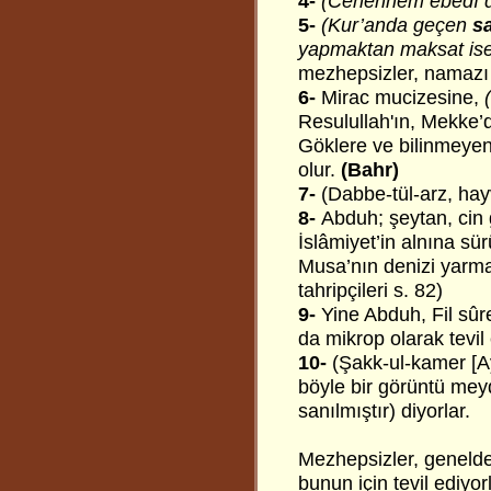
4-
(Cehennem ebedî de
5-
(Kur’anda geçen
sa
yapmaktan maksat ise,
mezhepsizler, namazı v
6-
Mirac mucizesine,
Resulullah'ın, Mekke’
Göklere ve bilinmeyen
olur.
(Bahr)
7-
(Dabbe-tül-arz, hayv
8-
Abduh; şeytan, cin 
İslâmiyet’in alnına sü
Musa’nın denizi yarma
tahripçileri s. 82)
9-
Yine Abduh, Fil sûres
da mikrop olarak tevil
10-
(Şakk-ul-kamer [Ay
böyle bir görüntü mey
sanılmıştır) diyorlar.
Mezhepsizler, genelde 
bunun için tevil ediyor