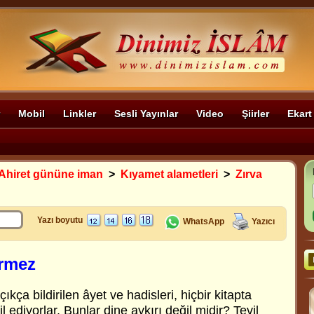
Mobil
Linkler
Sesli Yayınlar
Video
Şiirler
Ekart
Ahiret gününe iman
>
Kıyamet alametleri
>
Zırva
Yazı boyutu
WhatsApp
Yazıcı
ürmez
ıkça bildirilen âyet ve hadisleri, hiçbir kitapta
 ediyorlar. Bunlar dine aykırı değil midir? Tevil