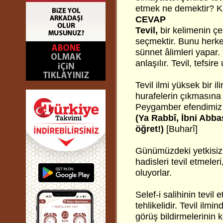
etmek ne demektir? Kim
CEVAP
Tevil,
bir kelimenin çe
seçmektir. Bunu her
sünnet âlimleri yapar. 
anlaşılır. Tevil, tefsire
Tevil ilmi yüksek bir i
hurafelerin çıkmasına 
Peygamber efendimiz İ
(Ya Rabbî, İbni Abbas
öğret!)
[Buharî]
Günümüzdeki yetkisiz 
hadisleri tevil etmeleri
oluyorlar.
Selef-i salihinin tevil
tehlikelidir. Tevil ilmi
görüş bildirmelerinin k