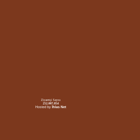
Ziyaretçi Sayısı
252.007.854
Hosted by
İhlas Net