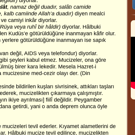
ğildir)
diyorlar.
lât
, namaz değil duadır, salâtı camide
 kalb camiinde Allah’a duadır)
diyen mealci
e camiyi inkâr diyorlar.
(Rüya veya ruhî bir hâldir)
diyorlar. Hâlbuki
den Kudüs’e götürüldüğüne inanmayan kâfir olur.
 yerlere götürüldüğüne inanmayan ise sapık
an değil, AIDS veya telefondur) diyorlar.
gibi şeyleri kabul etmez. Mucizeler, ona göre
rülmüş birer kara lekedir. Mesela Hazret-i
 mucizesine med-cezir olayı der. (Din
inde bildirilen kuşları sivrisinek, attıkları taşları
 ederek, mucizelikten çıkarmaya çalışmıştır.
ın ikiye ayrılması] fiilî değildir. Peygamber
dana getirdi, yani o anda deprem olunca öyle
mucizeleri tevil ederler. Kıyamet alametlerini de
lar. Hâlbuki mucize tevil edilince, mucizelikten