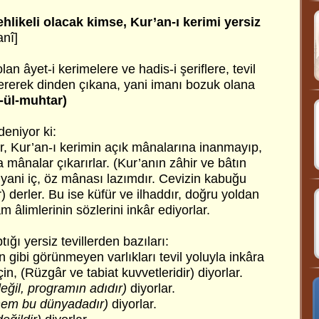
likeli olacak kimse, Kur’an-ı kerimi yersiz
nî]
lan âyet-i kerimelere ve hadis-i şeriflere, tevil
ererek dinden çıkana, yani imanı bozuk olana
-ül-muhtar)
deniyor ki:
er, Kur’an-ı kerimin açık mânalarına inanmayıp,
 mânalar çıkarırlar. (Kur’anın zâhir ve bâtın
 yani iç, öz mânası lazımdır. Cevizin kabuğu
ar) derler. Bu ise küfür ve ilhaddır, doğru yoldan
m âlimlerinin sözlerini inkâr ediyorlar.
tığı yersiz tevillerden bazıları:
 gibi görünmeyen varlıkları tevil yoluyla inkâra
çin, (Rüzgâr ve tabiat kuvvetleridir) diyorlar.
değil, programın adıdır)
diyorlar.
em bu dünyadadır)
diyorlar.