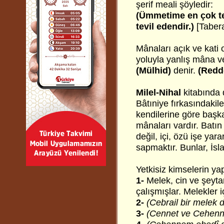
şerif meali şöyledir:
(Ümmetime en çok teh
tevil edendir.)
[Tabera
Mânaları açık ve kati o
yoluyla yanlış mâna v
(Mülhid)
denir.
(Redd
Milel-Nihal
kitabında 
Bâtıniye fırkasındakil
kendilerine göre başka
mânaları vardır. Batın
değil, içi, özü işe yar
sapmaktır. Bunlar, İsla
Yetkisiz kimselerin yap
1-
Melek, cin ve şeytan
çalışmışlar. Melekler i
2-
(Cebrail bir melek 
3-
(Cennet ve Cehenn