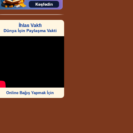
İhlas Vakfı
Dünya İçin Paylaşma Vakti
Online Bağış Yapmak İçin