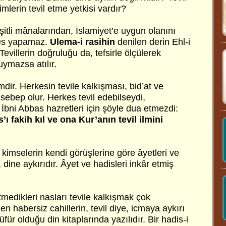
lerin tevil etme yetkisi vardır?
şitli mânalarından, İslamiyet’e uygun olanını
kes yapamaz.
Ulema-i rasihin
denilen derin Ehl-i
Tevillerin doğruluğu da, tefsirle ölçülerek
 uymazsa atılır.
limdir. Herkesin tevile kalkışması, bid’at ve
sebep olur. Herkes tevil edebilseydi,
bni Abbas hazretleri için şöyle dua etmezdi:
’ı fakih kıl ve ona Kur’anın tevil ilmini
kimselerin kendi görüşlerine göre âyetleri ve
, dine aykırıdır. Âyet ve hadisleri inkâr etmiş
 etmedikleri nasları tevile kalkışmak çok
nden habersiz cahillerin, tevil diye, icmaya aykırı
üfür olduğu din kitaplarında yazılıdır. Bir hadis-i