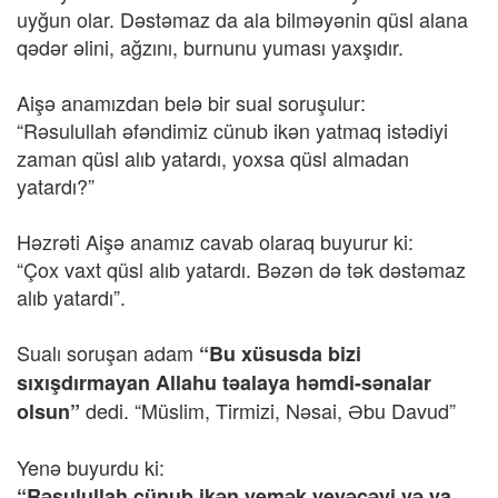
uyğun olar. Dəstəmaz da ala bilməyənin qüsl alana
qədər əlini, ağzını, burnunu yuması yaxşıdır.
Aişə anamızdan belə bir sual soruşulur:
“Rəsulullah əfəndimiz cünub ikən yatmaq istədiyi
zaman qüsl alıb yatardı, yoxsa qüsl almadan
yatardı?”
Həzrəti Aişə anamız cavab olaraq buyurur ki:
“Çox vaxt qüsl alıb yatardı. Bəzən də tək dəstəmaz
alıb yatardı”.
Sualı soruşan adam
“Bu xüsusda bizi
sıxışdırmayan Allahu təalaya həmdi-sənalar
dedi. “Müslim, Tirmizi, Nəsai, Əbu Davud”
olsun”
Yenə buyurdu ki:
“Rəsulullah cünub ikən yemək yeyəcəyi və ya