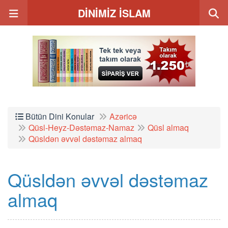
DİNİMİZ İSLAM
Bütün Dini Konular
Azəricə
Qüsl-Heyz-Dəstəmaz-Namaz
Qüsl almaq
Qüsldən əvvəl dəstəmaz almaq
Qüsldən əvvəl dəstəmaz
almaq