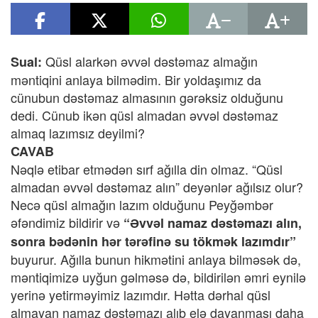
Qüsl alarkən əvvəl dəstəmaz almağın
Sual:
məntiqini anlaya bilmədim. Bir yoldaşımız da
cünubun dəstəmaz almasının gərəksiz olduğunu
dedi. Cünub ikən qüsl almadan əvvəl dəstəmaz
almaq lazımsız deyilmi?
CAVAB
Nəqlə etibar etmədən sırf ağılla din olmaz. “Qüsl
almadan əvvəl dəstəmaz alın” deyənlər ağılsız olur?
Necə qüsl almağın lazım olduğunu Peyğəmbər
əfəndimiz bildirir və
“Əvvəl namaz dəstəmazı alın,
sonra bədənin hər tərəfinə su tökmək lazımdır”
buyurur. Ağılla bunun hikmətini anlaya bilməsək də,
məntiqimizə uyğun gəlməsə də, bildirilən əmri eynilə
yerinə yetirməyimiz lazımdır. Hətta dərhal qüsl
almayan namaz dəstəmazı alıb elə dayanması daha