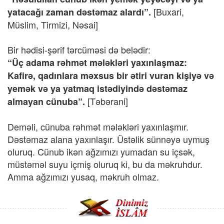
[Buxari,
yatacağı zaman dəstəmaz alardı”.
Müslim, Tirmizi, Nəsai]
Bir hədisi-şərif tərcüməsi də belədir:
“Üç adama rəhmət mələkləri yaxınlaşmaz:
Kafirə, qadınlara məxsus bir ətiri vuran kişiyə və
yemək və ya yatmaq istədiyində dəstəmaz
[Təbərani]
almayan cünuba”.
Deməli, cünuba rəhmət mələkləri yaxınlaşmır.
Dəstəmaz alana yaxınlaşır. Üstəlik sünnəyə uymuş
oluruq. Cünub ikən ağzımızı yumadan su içsək,
müstəməl suyu içmiş oluruq ki, bu da məkruhdur.
Amma ağzımızı yusaq, məkruh olmaz.