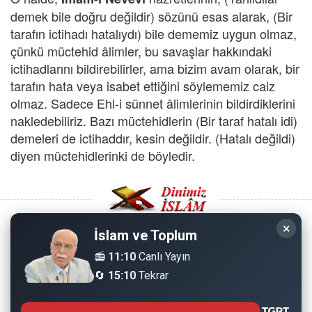
demek bile doğru değildir) sözünü esas alarak, (Bir
tarafın ictihadı hatalıydı) bile dememiz uygun olmaz,
çünkü müctehid âlimler, bu savaşlar hakkındaki
ictihadlarını bildirebilirler, ama bizim avam olarak, bir
tarafın hata veya isabet ettiğini söylememiz caiz
olmaz. Sadece Ehl-i sünnet âlimlerinin bildirdiklerini
nakledebiliriz. Bazı müctehidlerin (Bir taraf hatalı idi)
demeleri de ictihaddır, kesin değildir. (Hatalı değildi)
diyen müctehidlerinki de böyledir.
×
İslam ve Toplum
Copyright © 2008 - Dinimiz İslam. Her Hakkı Saklıdır.
📻
11:10
Canlı Yayın
🔄
15:10
Tekrar
Sitemizdeki bilgiler, bütün insanların istifadesi için
hazırlanmıştır. Orijinaline sadık kalmak şartıyla, izin