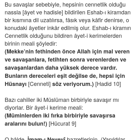
Bu savaşlar sebebiyle, hepsinin cennetlik olduğu
nassla [âyet ve hadisle] bildirilen Eshab-ı kiramdan
bir kısmına dil uzatılırsa, fâsık veya kâfir denirse, o
konudaki âyetler inkâr edilmiş olur. Eshab-ı kiramın
Cennetlik olduğunu bildiren âyet-i kerimelerden
birinin meali şöyledir:
(Mekke’nin fethinden önce Allah için mal veren
ve savaşanlara, fetihten sonra verenlerden ve
savaşanlardan daha yüksek derece vardır.
Bunların dereceleri eşit değilse de, hepsi için
[Cenneti]
[Hadid 10]
Hüsnayı
söz veriyorum.)
Bazı cahiller iki Müslüman birbiriyle savaşır mı
diyorlar. Bir âyet-i kerime meali:
(Müminlerden iki fırka birbiriyle savaşırsa
[Hücurat 9]
aralarını bulun!)
O hâlde,
hazretlerinin, (Yanıldılar
İmam-ı Nevevî