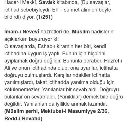
Hacer-i Mekkî,
kitabında, (Bu savaşlar,
Savâık
ictihad sebebiyleydi. Ehl-i sünnet âlimleri böyle
bildirdi) diyor.
(1/251)
hazretleri de,
hadislerini
İmam-ı Nevevî
Müslim
açıklarken buyuruyor ki:
O savaşlarda, Eshab-ı kiramın her biri, kendi
ictihadına uygun iş yaptı. Bunun için hiçbirini
ayıplamak doğru değildir. Bununla beraber, Hazret-i
Ali ve onun ictihadında olup, ona uyanlar, ictihatta
doğruyu bulmuşlardı. Karşılarındakiler ictihatta
yanılmışlardı, fakat ictihadda yanılma olduğu için
kötülenemezler. Yanılanlar bir sevab aldı. Doğruyu
bulanlar on sevab aldı. (Yanıldılar) demek bile doğru
değildir. Yanılanları da iyilikle anmak lazımdır.
(Müslim şerhi, Mektubat-i Masumiyye 2/36,
Redd-i Revafıd)