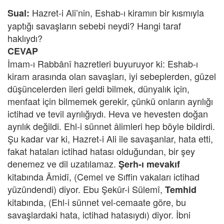
Hazret-i Ali’nin, Eshab-ı kiramın bir kısmıyla
Sual:
yaptığı savaşların sebebi neydi? Hangi taraf
haklıydı?
CEVAP
İmam-ı Rabbânî hazretleri buyuruyor ki: Eshab-ı
kiram arasında olan savaşları, iyi sebeplerden, güzel
düşüncelerden ileri geldi bilmek, dünyalık için,
menfaat için bilmemek gerekir, çünkü onların ayrılığı
ictihad ve tevil ayrılığıydı. Heva ve hevesten doğan
ayrılık değildi. Ehl-i sünnet âlimleri hep böyle bildirdi.
Şu kadar var ki, Hazret-i Ali ile savaşanlar, hata etti,
fakat hataları ictihad hatası olduğundan, bir şey
denemez ve dil uzatılamaz.
Şerh-ı mevakıf
kitabında Âmidî, (Cemel ve Sıffin vakaları ictihad
yüzündendi) diyor. Ebu Şekûr-i Sülemî,
Temhid
kitabında, (Ehl-i sünnet vel-cemaate göre, bu
savaşlardaki hata, ictihad hatasıydı) diyor. İbni