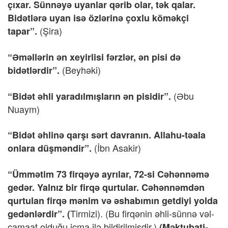
çıxar. Sünnəyə uyanlar qərib olar, tək qalar.
Bidətlərə uyan isə özlərinə çoxlu köməkçi
(Şira)
tapar”.
“Əməllərin ən xeyirlisi fərzlər, ən pisi də
(Beyhəki)
bidətlərdir”.
(Əbu
“Bidət əhli yaradılmışların ən pisidir”.
Nuaym)
“Bidət əhlinə qarşı sərt davranın. Allahu-təala
(İbn Asakir)
onlara düşməndir”.
“Ümmətim 73 firqəyə ayrılar, 72-si Cəhənnəmə
gedər. Yalnız bir firqə qurtular. Cəhənnəmdən
qurtulan firqə mənim və əshabımın getdiyi yolda
Tirmizi). (Bu firqənin əhli-sünnə vəl-
gedənlərdir”. (
camaat olduğu icma ilə bildirilmişdir.)
(Məktubati-