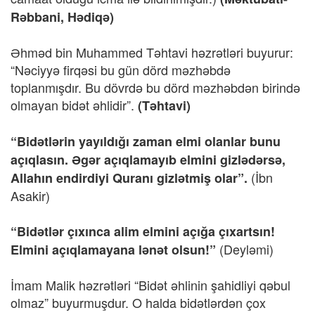
Rəbbani, Hədiqə)
Əhməd bin Muhammed Təhtavi həzrətləri buyurur:
“Nəciyyə firqəsi bu gün dörd məzhəbdə
toplanmışdır. Bu dövrdə bu dörd məzhəbdən birində
olmayan bidət əhlidir”.
(Təhtavi)
“Bidətlərin yayıldığı zaman elmi olanlar bunu
açıqlasın. Əgər açıqlamayıb elmini gizlədərsə,
(İbn
Allahın endirdiyi Quranı gizlətmiş olar”.
Asakir)
“Bidətlər çıxınca alim elmini açığa çıxartsın!
(Deyləmi)
Elmini açıqlamayana lənət olsun!”
İmam Malik həzrətləri “Bidət əhlinin şahidliyi qəbul
olmaz” buyurmuşdur. O halda bidətlərdən çox