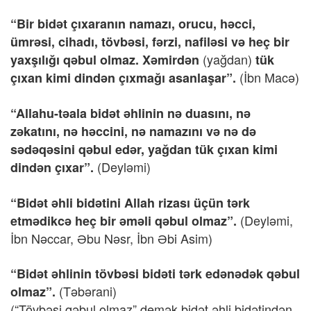
“Bir bidət çıxaranın namazı, orucu, həcci,
ümrəsi, cihadı, tövbəsi, fərzi, nafiləsi və heç bir
(yağdan)
yaxşılığı qəbul olmaz. Xəmirdən
tük
(İbn Macə)
çıxan kimi dindən çıxmağı asanlaşar”.
“Allahu-təala bidət əhlinin nə duasını, nə
zə
katını, nə həccini, nə namazını və nə də
sədəqəsini qəbul edər, yağdan tük çıxan kimi
(Deyləmi)
dindən çıxar”.
“Bidət əhli bidətini Allah rizası üçün tərk
(Deyləmi,
etmədikcə heç bir əməli qəbul olmaz”.
İbn Nəccar, Əbu Nəsr, İbn Əbi Asim)
“Bidət əhlinin tövbəsi bidəti tərk edənədək qəbul
(Təbərani)
olmaz”.
(“Tövbəsi qəbul olmaz” demək bidət əhli bidətindən