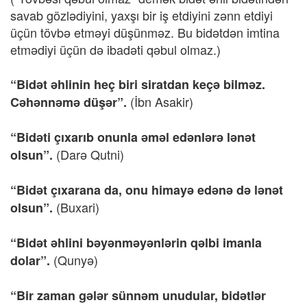
savab gözlədiyini, yaxşı bir iş etdiyini zənn etdiyi
üçün tövbə etməyi düşünməz. Bu bidətdən imtina
etmədiyi üçün də ibadəti qəbul olmaz.)
“Bidət əhlinin heç biri siratdan keçə bilməz.
(İbn Asakir)
Cəhənnəmə düşər”.
“Bidəti çıxarıb onunla əməl edənlərə lənət
(Darə Qutni)
olsun”.
“Bidət çıxarana da, onu himayə edənə də lənət
(Buxari)
olsun”.
“Bidət əhlini bəyənməyənlərin qəlbi imanla
(Qunyə)
dolar”.
“Bir zaman gələr sünnəm unudular, bidətlər