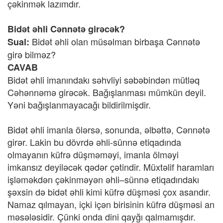
çəkinmək lazımdır.
Bidət əhli Cənnətə girəcək?
Bidət əhli olan müsəlman birbaşa Cənnətə
Sual:
girə bilməz?
CAVAB
Bidət əhli imanındakı səhvliyi səbəbindən mütləq
Cəhənnəmə girəcək. Bağışlanması mümkün deyil.
Yəni bağışlanmayacağı bildirilmişdir.
Bidət əhli imanla ölərsə, sonunda, əlbəttə, Cənnətə
girər. Lakin bu dövrdə əhli-sünnə etiqadında
olmayanın küfrə düşməməyi, imanla ölməyi
imkansız deyiləcək qədər çətindir. Müxtəlif haramları
işləməkdən çəkinməyən əhli–sünnə etiqadındakı
şəxsin də bidət əhli kimi küfrə düşməsi çox asandır.
Namaz qılmayan, içki içən birisinin küfrə düşməsi an
məsələsidir. Çünki onda dini qayğı qalmamışdır.