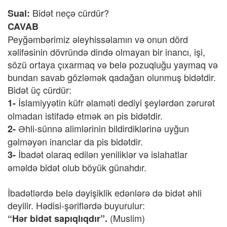
Bidət neçə cürdür?
Sual:
CAVAB
Peyğəmbərimiz əleyhissəlamın və onun dörd
xəlifəsinin dövründə dində olmayan bir inancı, işi,
sözü ortaya çıxarmaq və belə pozuqluğu yaymaq və
bundan savab gözləmək qadağan olunmuş bidətdir.
Bidət üç cürdür:
İslamiyyətin küfr əlaməti dediyi şeylərdən zərurət
1-
olmadan istifadə etmək ən pis bidətdir.
Əhli-sünnə alimlərinin bildirdiklərinə uyğun
2-
gəlməyən inanclar da pis bidətdir.
İbadət olaraq edilən yeniliklər və islahatlar
3-
əməldə bidət olub böyük günahdır.
İbadətlərdə belə dəyişiklik edənlərə də bidət əhli
deyilir. Hədisi-şəriflərdə buyurulur:
(Muslim)
“Hər bidət sapıqlıqdır”.