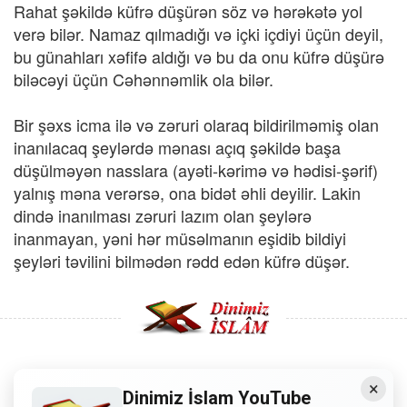
Rahat şəkildə küfrə düşürən söz və hərəkətə yol
verə bilər. Namaz qılmadığı və içki içdiyi üçün deyil,
bu günahları xəfifə aldığı və bu da onu küfrə düşürə
biləcəyi üçün Cəhənnəmlik ola bilər.
Bir şəxs icma ilə və zəruri olaraq bildirilməmiş olan
inanılacaq şeylərdə mənası açıq şəkildə başa
düşülməyən nasslara (ayəti-kərimə və hədisi-şərif)
yalnış məna verərsə, ona bidət əhli deyilir. Lakin
dində inanılması zəruri lazım olan şeylərə
inanmayan, yəni hər müsəlmanın eşidib bildiyi
şeyləri təvilini bilmədən rədd edən küfrə düşər.
×
Copyright © 2008 - Dinimiz İslam. Her Hakkı Saklıdır.
Dinimiz İslam YouTube