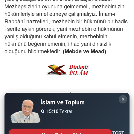
Mezhepsizlerin oyununa gelmemeli, mezhebimizin
hükümleriyle amel etmeye çalışmalıyız. İmam-ı
Rabbânî hazretleri, mezhebin bir hükmünü bir hadis-
i şerife aykırı görerek, yani mezhebin o hükmünün
yanlış olduğunu kabul etmenin, mezhebinin
hükmünü beğenmemenin, ilhad yani dinsizlik
olduğunu bildirmektedir.
(Mebde ve Mead)
Copyright © 2008 - Dinimiz İslam. Her Hakkı Saklıdır.
×
İslam ve Toplum
Sitemizdeki bilgiler, bütün insanların istifadesi için
🔄
15:10
Tekrar
hazırlanmıştır. Orijinaline sadık kalmak şartıyla, izin
almaya gerek kalmadan, herkes istediği gibi alıp istifade
edebilir.