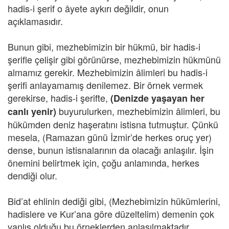
hadis-i şerif o âyete aykırı değildir, onun
açıklamasıdır.
Bunun gibi, mezhebimizin bir hükmü, bir hadis-i
şerifle çelişir gibi görünürse, mezhebimizin hükmünü
almamız gerekir. Mezhebimizin âlimleri bu hadis-i
şerifi anlayamamış denilemez. Bir örnek vermek
gerekirse, hadis-i şerifte,
(Denizde yaşayan her
buyurulurken, mezhebimizin âlimleri, bu
canlı yenir)
hükümden deniz haşeratını istisna tutmuştur. Çünkü
mesela, (Ramazan günü İzmir’de herkes oruç yer)
dense, bunun istisnalarının da olacağı anlaşılır. İşin
önemini belirtmek için, çoğu anlamında, herkes
dendiği olur.
Bid’at ehlinin dediği gibi, (Mezhebimizin hükümlerini,
hadislere ve Kur’ana göre düzeltelim) demenin çok
yanlış olduğu bu örneklerden anlaşılmaktadır.