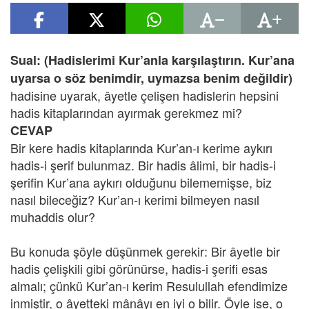
Sual:
(Hadislerimi Kur’anla karşılaştırın. Kur’ana
uyarsa o söz benimdir, uymazsa benim değildir)
hadisine uyarak, âyetle çelişen hadislerin hepsini
hadis kitaplarından ayırmak gerekmez mi?
CEVAP
Bir kere hadis kitaplarında Kur’an-ı kerime aykırı
hadis-i şerif bulunmaz. Bir hadis âlimi, bir hadis-i
şerifin Kur’ana aykırı olduğunu bilememişse, biz
nasıl bileceğiz? Kur’an-ı kerimi bilmeyen nasıl
muhaddis olur?
Bu konuda şöyle düşünmek gerekir: Bir âyetle bir
hadis çelişkili gibi görünürse, hadis-i şerifi esas
almalı; çünkü Kur’an-ı kerim Resulullah efendimize
inmiştir, o âyetteki mânâyı en iyi o bilir. Öyle ise, o