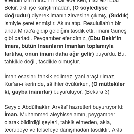
Bekir, aklı işe karıştırmadan,
(O söylediyse
diyerek imanın zirvesine çıkmış,
doğrudur)
(Sıddık)
ismiyle şereflenmiştir. Aklını atıp, Resulullah'ın bir
anda Mirac'a gidip geldiğini tasdik etti, imanı Güneş
gibi parladı. Peygamber efendimiz,
(Ebu Bekir’in
imanı, bütün insanların imanları toplamıyla
buyurdu. Bu,
tartılsa, onun imanı daha ağır gelir)
tahkikle değil, tasdikle olmuştur.
İman esasları tahkik edilmez, yani araştırılmaz.
Kur’an-ı kerimde, sâlihler övülürken,
(O müttekîler
buyuruluyor. (Bekara 3)
ki, gayba inanırlar)
Seyyid Abdülhakîm Arvâsî hazretleri buyuruyor ki:
Muhammed aleyhisselamın, peygamber
İman,
olarak bildirdiği şeyleri, tahkik etmeden, akla,
tecrübeye ve felsefeye danışmadan tasdiktir. Akla