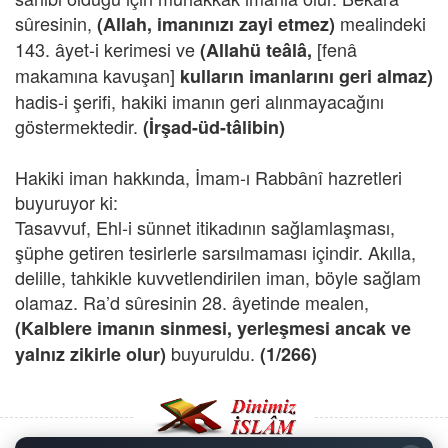
sûresinin,
mealindeki
(Allah, imanınızı zayi etmez)
143. âyet-i kerimesi ve
[fenâ
(Allahü teâlâ,
makamına kavuşan]
kulların imanlarını geri almaz)
hadis-i şerifi, hakiki imanın geri alınmayacağını
göstermektedir.
(İrşad-üd-tâlibin)
Hakiki iman hakkında, İmam-ı Rabbânî hazretleri
buyuruyor ki:
Tasavvuf, Ehl-i sünnet itikadının sağlamlaşması,
şüphe getiren tesirlerle sarsılmaması içindir. Akılla,
delille, tahkikle kuvvetlendirilen iman, böyle sağlam
olamaz. Ra’d sûresinin 28. âyetinde mealen,
(Kalblere imanın sinmesi, yerleşmesi ancak ve
buyuruldu.
yalnız zikirle olur)
(1/266)