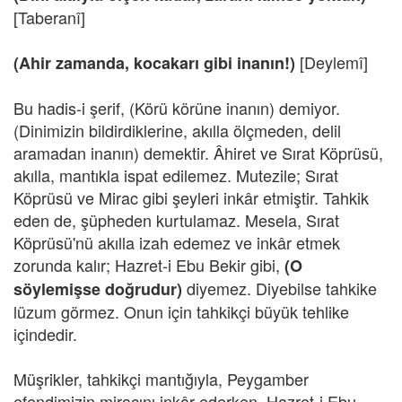
[Taberanî]
[Deylemî]
(Ahir zamanda, kocakarı gibi inanın!)
Bu hadis-i şerif, (Körü körüne inanın) demiyor.
(Dinimizin bildirdiklerine, akılla ölçmeden, delil
aramadan inanın) demektir. Âhiret ve Sırat Köprüsü,
akılla, mantıkla ispat edilemez. Mutezile; Sırat
Köprüsü ve Mirac gibi şeyleri inkâr etmiştir. Tahkik
eden de, şüpheden kurtulamaz. Mesela, Sırat
Köprüsü'nü akılla izah edemez ve inkâr etmek
zorunda kalır; Hazret-i Ebu Bekir gibi,
(O
diyemez. Diyebilse tahkike
söylemişse doğrudur)
lüzum görmez. Onun için tahkikçi büyük tehlike
içindedir.
Müşrikler, tahkikçi mantığıyla, Peygamber
efendimizin miracını inkâr ederken, Hazret-i Ebu