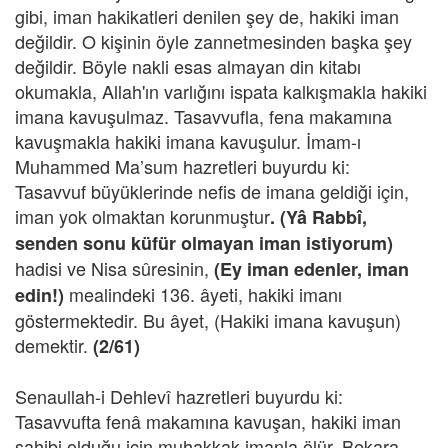
gibi, iman hakikatleri denilen şey de, hakiki iman
değildir. O kişinin öyle zannetmesinden başka şey
değildir. Böyle nakli esas almayan din kitabı
okumakla, Allah'ın varlığını ispata kalkışmakla hakiki
imana kavuşulmaz. Tasavvufla, fena makamına
kavuşmakla hakiki imana kavuşulur. İmam-ı
Muhammed Ma’sum hazretleri buyurdu ki:
Tasavvuf büyüklerinde nefis de imana geldiği için,
iman yok olmaktan korunmuştur
. (Yâ Rabbî,
senden sonu küfür olmayan iman istiyorum)
hadisi ve Nisa sûresinin,
(Ey iman edenler, iman
mealindeki 136. âyeti, hakiki imanı
edin!)
göstermektedir. Bu âyet, (Hakiki imana kavuşun)
demektir.
(2/61)
Senaullah-i Dehlevî hazretleri buyurdu ki:
Tasavvufta fenâ makamına kavuşan, hakiki iman
sahibi olduğu için muhakkak imanla ölür. Bekara