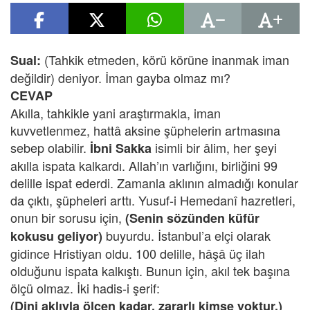
(Tahkik etmeden, körü körüne inanmak iman
Sual:
değildir) deniyor. İman gayba olmaz mı?
CEVAP
Akılla, tahkikle yani araştırmakla, iman
kuvvetlenmez, hattâ aksine şüphelerin artmasına
sebep olabilir.
isimli bir âlim, her şeyi
İbni Sakka
akılla ispata kalkardı. Allah’ın varlığını, birliğini 99
delille ispat ederdi. Zamanla aklının almadığı konular
da çıktı, şüpheleri arttı. Yusuf-i Hemedanî hazretleri,
onun bir sorusu için,
(Senin sözünden küfür
buyurdu. İstanbul’a elçi olarak
kokusu geliyor)
gidince Hristiyan oldu. 100 delille, hâşâ üç ilah
olduğunu ispata kalkıştı. Bunun için, akıl tek başına
ölçü olmaz. İki hadis-i şerif:
(Dini aklıyla ölçen kadar, zararlı kimse yoktur.)