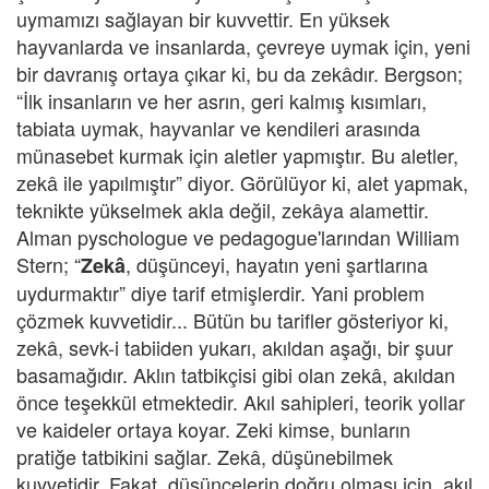
uymamızı sağlayan bir kuvvettir. En yüksek
hayvanlarda ve insanlarda, çevreye uymak için, yeni
bir davranış ortaya çıkar ki, bu da zekâdır. Bergson;
“İlk insanların ve her asrın, geri kalmış kısımları,
tabiata uymak, hayvanlar ve kendileri arasında
münasebet kurmak için aletler yapmıştır. Bu aletler,
zekâ ile yapılmıştır” diyor. Görülüyor ki, alet yapmak,
teknikte yükselmek akla değil, zekâya alamettir.
Alman pyschologue ve pedagogue'larından William
Stern; “
, düşünceyi, hayatın yeni şartlarına
Zekâ
uydurmaktır” diye tarif etmişlerdir. Yani problem
çözmek kuvvetidir... Bütün bu tarifler gösteriyor ki,
zekâ, sevk-i tabiiden yukarı, akıldan aşağı, bir şuur
basamağıdır. Aklın tatbikçisi gibi olan zekâ, akıldan
önce teşekkül etmektedir. Akıl sahipleri, teorik yollar
ve kaideler ortaya koyar. Zeki kimse, bunların
pratiğe tatbikini sağlar. Zekâ, düşünebilmek
kuvvetidir. Fakat, düşüncelerin doğru olması için, akıl