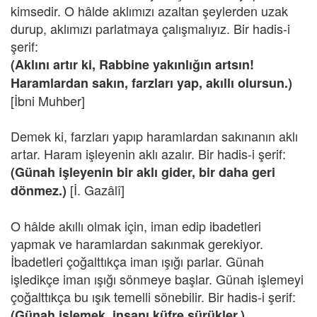
kimsedir. O hâlde aklımızı azaltan şeylerden uzak
durup, aklımızı parlatmaya çalışmalıyız. Bir hadis-i
şerif:
(Aklını artır ki, Rabbine yakınlığın artsın!
Haramlardan sakın, farzları yap, akıllı olursun.)
[İbni Muhber]
Demek ki, farzları yapıp haramlardan sakınanın aklı
artar. Haram işleyenin aklı azalır. Bir hadis-i şerif:
(Günah işleyenin bir aklı gider, bir daha geri
[İ. Gazâlî]
dönmez.)
O hâlde akıllı olmak için, iman edip ibadetleri
yapmak ve haramlardan sakınmak gerekiyor.
İbadetleri çoğalttıkça iman ışığı parlar. Günah
işledikçe iman ışığı sönmeye başlar. Günah işlemeyi
çoğalttıkça bu ışık temelli sönebilir. Bir hadis-i şerif:
(Günah işlemek, insanı küfre sürükler.)