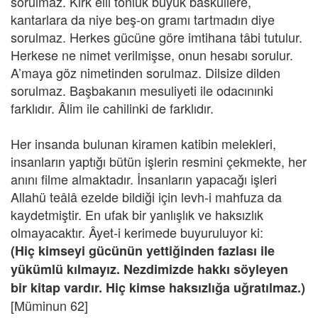
sorulmaz. Kırk elli tonluk büyük basküllere,
kantarlara da niye beş-on gramı tartmadın diye
sorulmaz. Herkes gücüne göre imtihana tâbi tutulur.
Herkese ne nimet verilmişse, onun hesabı sorulur.
A’maya göz nimetinden sorulmaz. Dilsize dilden
sorulmaz. Başbakanın mesuliyeti ile odacınınki
farklıdır. Âlim ile cahilinki de farklıdır.
Her insanda bulunan kiramen katibin melekleri,
insanların yaptığı bütün işlerin resmini çekmekte, her
anını filme almaktadır. İnsanların yapacağı işleri
Allahü teâlâ ezelde bildiği için levh-i mahfuza da
kaydetmiştir. En ufak bir yanlışlık ve haksızlık
olmayacaktır. Âyet-i kerimede buyuruluyor ki:
(Hiç kimseyi gücünün yettiğinden fazlası ile
yükümlü kılmayız. Nezdimizde hakkı söyleyen
bir kitap vardır. Hiç kimse haksızlığa uğratılmaz.)
[Müminun 62]