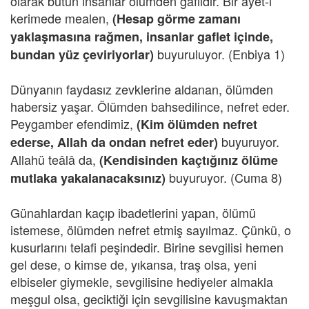
olarak bütün insanlar ölümden gafildir. Bir âyet-i
kerimede mealen,
(Hesap görme zamanı
yaklaşmasına rağmen, insanlar gaflet içinde,
buyuruluyor. (Enbiya 1)
bundan yüz çeviriyorlar)
Dünyanın faydasız zevklerine aldanan, ölümden
habersiz yaşar. Ölümden bahsedilince, nefret eder.
Peygamber efendimiz,
(Kim ölümden nefret
buyuruyor.
ederse, Allah da ondan nefret eder)
Allahü teâlâ da,
(Kendisinden kaçtığınız ölüme
buyuruyor. (Cuma 8)
mutlaka yakalanacaksınız)
Günahlardan kaçıp ibadetlerini yapan, ölümü
istemese, ölümden nefret etmiş sayılmaz. Çünkü, o
kusurlarını telafi peşindedir. Birine sevgilisi hemen
gel dese, o kimse de, yıkansa, traş olsa, yeni
elbiseler giymekle, sevgilisine hediyeler almakla
meşgul olsa, geciktiği için sevgilisine kavuşmaktan