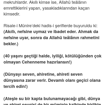
mekruhlardır. Akıllı kimse ise, Allahü teâlânın
emrettiklerini yapan, yasakladıklarından kaçan
kimsedir.
Risale-i Münire’deki hadis-i şeriflerde buyuruldu ki:
(Akıllı, nefsine uymaz ve ibadet eder. Ahmak da
nefsine uyar, sonra da Allahü teâlânın rahmetini
bekler.)
(40 yaşını geçtiği halde, iyiliği, kötülüğünden çok
olmayan Cehenneme hazırlansın!)
(Dünyayı seven, ahiretine, ahireti seven
dünyasına zarar verir. Devamlı olanı geçici olana
tercih edin!)
(Ateşle su bir kapta bulunamayacağı gibi, dünya
ve ahiret sevgisi de bir müminin kalbinde birlikte