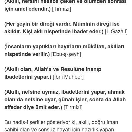
(Akıllı, nefsini hesaba çeken ve ölümden sonrası
[Tirmizî]
için amel edendir.)
(Her şeyin bir direği vardır. Müminin direği ise
[İ. Gazâlî]
akıldır. Kişi aklı nispetinde ibadet eder.)
(İnsanların yaptıkları hayırların mükâfatı, akılları
[Ebu-ş-şeyh]
nispetinde verilir.)
(Akıllı olan, Allah’a ve Resulüne inanıp
[İbni Muhber]
ibadetlerini yapar.)
(Akıllı, nefsine uymaz, ibadetlerini yapar, ahmak
olan da nefsine uyar, günah işler, sonra da Allah
[Tirmizî]
affeder diye ümit eder.)
Bu hadis-i şerifler gösteriyor ki, akıllı, doğru iman
sahibi olan ve sonsuz hayatı için hazırlık yapan