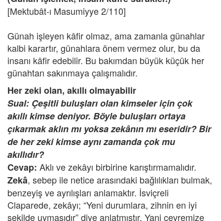
[Mektubât-ı Masumiyye 2/110]
Günah işleyen kâfir olmaz, ama zamanla günahlar
kalbi karartır, günahlara önem vermez olur, bu da
insanı kâfir edebilir. Bu bakımdan büyük küçük her
günahtan sakınmaya çalışmalıdır.
Her zeki olan, akıllı olmayabilir
Sual: Çeşitli buluşları olan kimseler için çok
akıllı kimse deniyor. Böyle buluşları ortaya
çıkarmak aklın mı yoksa zekânın mı eseridir? Bir
de her zeki kimse aynı zamanda çok mu
akıllıdır?
Aklı ve zekâyı birbirine karıştırmamalıdır.
Cevap:
, sebep ile netice arasındaki bağlılıkları bulmak,
Zekâ
benzeyiş ve ayrılışları anlamaktır. İsviçreli
Claparede, zekâyı; “Yeni durumlara, zihnin en iyi
şekilde uymasıdır” diye anlatmıştır. Yani çevremize