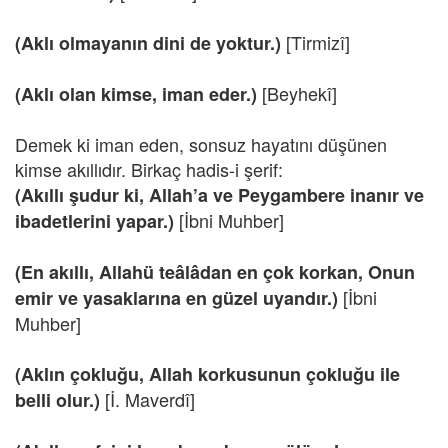
[Tirmizî]
(Aklı olmayanın dini de yoktur.)
[Beyhekî]
(Aklı olan kimse, iman eder.)
Demek ki iman eden, sonsuz hayatını düşünen
kimse akıllıdır. Birkaç hadis-i şerif:
(Akıllı şudur ki, Allah’a ve Peygambere inanır ve
[İbni Muhber]
ibadetlerini yapar.)
(En akıllı, Allahü teâlâdan en çok korkan, Onun
[İbni
emir ve yasaklarına en güzel uyandır.)
Muhber]
(Aklın çokluğu, Allah korkusunun çokluğu ile
[İ. Maverdî]
belli olur.)