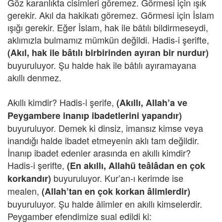
Göz karanlıkta cisimleri göremez. Görmesi için ışık
gerekir. Akıl da hakikatı göremez. Görmesi için İslam
ışığı gerekir. Eğer İslam, hak ile bâtılı bildirmeseydi,
aklımızla bulmamız mümkün değildi. Hadis-i şerifte,
(Akıl, hak ile bâtılı birbirinden ayıran bir nurdur)
buyuruluyor. Şu halde hak ile bâtılı ayıramayana
akıllı denmez.
Akıllı kimdir? Hadis-i şerife,
(Akıllı, Allah’a ve
Peygambere inanıp ibadetlerini yapandır)
buyuruluyor. Demek ki dinsiz, imansız kimse veya
inandığı halde ibadet etmeyenin aklı tam değildir.
İnanıp ibadet edenler arasında en akıllı kimdir?
Hadis-i şerifte,
(En akıllı, Allahü teâlâdan en çok
buyuruluyor. Kur’an-ı kerimde ise
korkandır)
mealen,
(Allah’tan en çok korkan âlimlerdir)
buyuruluyor. Şu halde âlimler en akıllı kimselerdir.
Peygamber efendimize sual edildi ki: