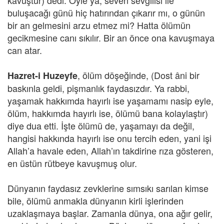
kavuştur) dedi. Öyle ya, seven sevgilisi ile
buluşacağı günü hiç hatırından çıkarır mı, o günün
bir an gelmesini arzu etmez mi? Hatta ölümün
gecikmesine canı sıkılır. Bir an önce ona kavuşmaya
can atar.
, ölüm döşeğinde, (Dost âni bir
Hazret-i Huzeyfe
baskınla geldi, pişmanlık faydasızdır. Ya rabbi,
yaşamak hakkımda hayırlı ise yaşamamı nasip eyle,
ölüm, hakkımda hayırlı ise, ölümü bana kolaylaştır)
diye dua etti. İşte ölümü de, yaşamayı da değil,
hangisi hakkında hayırlı ise onu tercih eden, yani işi
Allah’a havale eden, Allah’ın takdirine rıza gösteren,
en üstün rütbeye kavuşmuş olur.
Dünyanın faydasız zevklerine sımsıkı sarılan kimse
bile, ölümü anmakla dünyanın kirli işlerinden
uzaklaşmaya başlar. Zamanla dünya, ona ağır gelir,