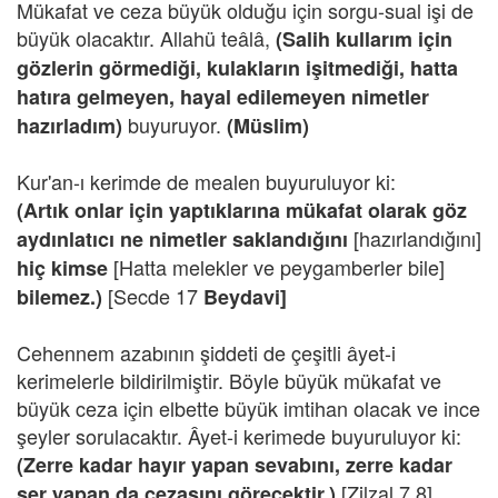
Mükafat ve ceza büyük olduğu için sorgu-sual işi de
büyük olacaktır. Allahü teâlâ,
(Salih kullarım için
gözlerin görmediği, kulakların işitmediği, hatta
hatıra gelmeyen, hayal edilemeyen nimetler
buyuruyor.
hazırladım)
(Müslim)
Kur'an-ı kerimde de mealen buyuruluyor ki:
(Artık onlar için yaptıklarına mükafat olarak göz
[hazırlandığını]
aydınlatıcı ne nimetler saklandığını
[Hatta melekler ve peygamberler bile]
hiç kimse
[Secde 17
bilemez.)
Beydavi]
Cehennem azabının şiddeti de çeşitli âyet-i
kerimelerle bildirilmiştir. Böyle büyük mükafat ve
büyük ceza için elbette büyük imtihan olacak ve ince
şeyler sorulacaktır. Âyet-i kerimede buyuruluyor ki:
(Zerre kadar hayır yapan sevabını, zerre kadar
[Zilzal 7,8]
şer yapan da cezasını görecektir.)