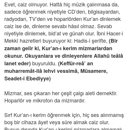
Evet, caiz olmuyor. Hattâ hiç müzik çalınmasa da,
sadece öğrenmek niyetiyle CD’den, bilgisayardan,
radyodan, TV’den ve hoparlörden Kur’an dinlemek
caiz ise de, dinleme sevabı hâsıl olmaz. Sevab
niyetiyle dinlemek, bid’at ve günah olur. İbni Hacer-i
Mekkî hazretleri buyuruyor ki: Hadis-i şerifte,
(Bir
zaman gelir ki, Kur’an-ı kerim mizmarlardan
okunur. Okuyanlara ve dinleyenlere Allahü teâlâ
buyuruldu.
lanet eder)
(Keffür-reâ’ an
muharremât-ilâ lehvi vessimâ, Müsamere,
Seadet-i Ebediyye)
Mizmar, ses çıkaran her çeşit çalgı aleti demektir.
Hoparlör ve mikrofon da mizmardır.
Sırf Kur’an-ı kerim öğrenmek için, hiç ses alınmamış
boş bir cihaza âyet veya sûre almak caiz olur.
Bunun dışında Kur’an-ı kerimi mizmarlara almamalı