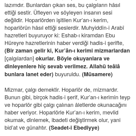
lazımdır. Bunlardan çıkan ses, bu çalgıların hâsıl
ettiği sestir. Üfleyen ve söyleyen insanın sesi
değildir. Hoparlörden işitilen Kur’an-ı kerim,
hoparlörün hâsıl ettiği seslerdir. Muhyiddîn-i Arabî
hazretleri buyuruyor ki: Eshab-ı kiramdan Ebu
Hüreyre hazretlerinin haber verdiği hadis-i şerifte,
(Bir zaman gelir ki, Kur’ân-ı kerimi mizmarlardan
[çalgılardan]
okurlar. Böyle okuyanlara ve
dinleyenlere hiç sevab verilmez. Allahü teâlâ
buyuruldu.
bunlara lanet eder)
(Müsamere)
Mizmar, çalgı demektir. Hoparlör de, mizmardır.
Bunun gibi, birçok hadis-i şerif, Kur’an-ı kerimin teyp
ve hoparlör gibi çalgı çalınan âletlerde okunacağını
haber veriyor. Hoparlörle Kur’an-ı kerim, mevlid
okumak, dinlemek, ibadeti değiştirmek olur, yani
bid’at ve günahtır.
(Seadet-i Ebediyye)