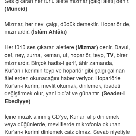
Ses çıkaran her türlü alete mizmar [çalgı aleti] denir.
(Müncid)
Mizmar, her nevi çalgı, düdük demektir. Hoparlör de,
mizmardır.
(İslâm Ahlâkı)
Her türlü ses çıkaran aletlere
denir. Davul,
(Mizmar)
def, ney, zurna, keman, ut, hoparlör, teyp,
, birer
TV
mizmardır. Birçok hadis-i şerif, âhir zamanda,
Kur’an-ı kerimin teyp ve hoparlör gibi çalgı çalınan
âletlerden okunacağını haber veriyor. Hoparlörle
Kur’an-ı kerim, mevlit okumak, dinlemek, ibadeti
değiştirmek olur, yani bid’at ve günahtır.
(Seadet-i
Ebediyye)
İçine müzik alınmış CD’ye, Kur’an alıp dinlemek
veya düğünlerde, mevlitlerde mikrofonla okunan
Kur’an-ı kerimi dinlemek caiz olmaz. Sevab niyetiyle