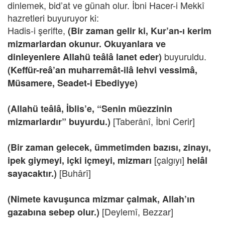
dinlemek, bid’at ve günah olur. İbni Hacer-i Mekkî
hazretleri buyuruyor ki:
Hadis-i şerifte,
(Bir zaman gelir ki, Kur’an-ı kerim
mizmarlardan okunur. Okuyanlara ve
buyuruldu.
dinleyenlere Allahü teâlâ lanet eder)
(Keffür-reâ’an muharremât-ilâ lehvi vessimâ,
Müsamere, Seadet-i Ebediyye)
(Allahü teâlâ, İblis’e, “Senin müezzinin
[Taberânî, İbni Cerir]
mizmarlardır” buyurdu.)
(Bir zaman gelecek, ümmetimden bazısı, zinayı,
[çalgıyı]
ipek giymeyi, içki içmeyi, mizmarı
helâl
[Buhârî]
sayacaktır.)
(Nimete kavuşunca mizmar çalmak, Allah’ın
[Deylemî, Bezzar]
gazabına sebep olur.)