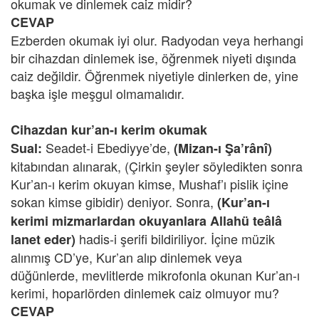
okumak ve dinlemek caiz midir?
CEVAP
Ezberden okumak iyi olur. Radyodan veya herhangi
bir cihazdan dinlemek ise, öğrenmek niyeti dışında
caiz değildir. Öğrenmek niyetiyle dinlerken de, yine
başka işle meşgul olmamalıdır.
Cihazdan kur’an-ı kerim okumak
Seadet-i Ebediyye’de,
Sual:
(Mizan-ı Şa’rânî)
kitabından alınarak, (Çirkin şeyler söyledikten sonra
Kur’an-ı kerim okuyan kimse, Mushaf’ı pislik içine
sokan kimse gibidir) deniyor. Sonra,
(Kur’an-ı
kerimi mizmarlardan okuyanlara Allahü teâlâ
hadis-i şerifi bildiriliyor. İçine müzik
lanet eder)
alınmış CD’ye, Kur’an alıp dinlemek veya
düğünlerde, mevlitlerde mikrofonla okunan Kur’an-ı
kerimi, hoparlörden dinlemek caiz olmuyor mu?
CEVAP