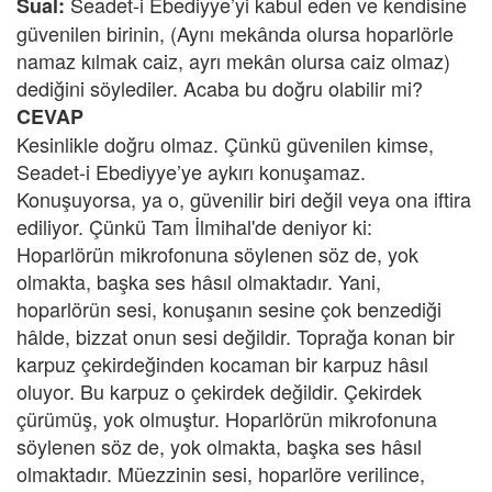
Seadet-i Ebediyye’yi kabul eden ve kendisine
Sual:
güvenilen birinin, (Aynı mekânda olursa hoparlörle
namaz kılmak caiz, ayrı mekân olursa caiz olmaz)
dediğini söylediler. Acaba bu doğru olabilir mi?
CEVAP
Kesinlikle doğru olmaz. Çünkü güvenilen kimse,
Seadet-i Ebediyye’ye aykırı konuşamaz.
Konuşuyorsa, ya o, güvenilir biri değil veya ona iftira
ediliyor. Çünkü Tam İlmihal'de deniyor ki:
Hoparlörün mikrofonuna söylenen söz de, yok
olmakta, başka ses hâsıl olmaktadır. Yani,
hoparlörün sesi, konuşanın sesine çok benzediği
hâlde, bizzat onun sesi değildir. Toprağa konan bir
karpuz çekirdeğinden kocaman bir karpuz hâsıl
oluyor. Bu karpuz o çekirdek değildir. Çekirdek
çürümüş, yok olmuştur. Hoparlörün mikrofonuna
söylenen söz de, yok olmakta, başka ses hâsıl
olmaktadır. Müezzinin sesi, hoparlöre verilince,