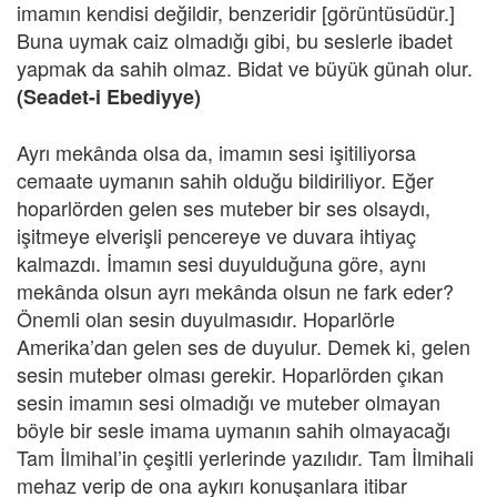
imamın kendisi değildir, benzeridir [görüntüsüdür.]
Buna uymak caiz olmadığı gibi, bu seslerle ibadet
yapmak da sahih olmaz. Bidat ve büyük günah olur.
(Seadet-i Ebediyye)
Ayrı mekânda olsa da, imamın sesi işitiliyorsa
cemaate uymanın sahih olduğu bildiriliyor. Eğer
hoparlörden gelen ses muteber bir ses olsaydı,
işitmeye elverişli pencereye ve duvara ihtiyaç
kalmazdı. İmamın sesi duyulduğuna göre, aynı
mekânda olsun ayrı mekânda olsun ne fark eder?
Önemli olan sesin duyulmasıdır. Hoparlörle
Amerika’dan gelen ses de duyulur. Demek ki, gelen
sesin muteber olması gerekir. Hoparlörden çıkan
sesin imamın sesi olmadığı ve muteber olmayan
böyle bir sesle imama uymanın sahih olmayacağı
Tam İlmihal’in çeşitli yerlerinde yazılıdır. Tam İlmihali
mehaz verip de ona aykırı konuşanlara itibar