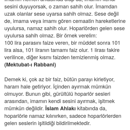
sesini duyuyorsak, o zaman sahih olur. İmamdan
uzak olanlar sese uyarsa sahih olmaz. Sese değil
de, imama veya imamı gören cemaatin hareketlerine
uyulursa, namaz sahih olur. Hoparlörden gelen sese
uyulursa sahih olmaz. Bir örnek verelim:
100 lira parasını faize veren, bir müddet sonra 101
lira alsa, 101 liranın tamamı faiz olur. 1 lirası fakire
verilince, diğer kısmı faizden temizlenmiş olmaz.
(Mektubat-ı Rabbani)
Demek ki, çok az bir faiz, bütün parayı kirletiyor,
haram hale getiriyor. İçinden ayırmak mümkün
olmuyor. Bunun gibi, gürültülü hoparlör sesleri
arasından, imamın kendi sesini ayırmak, işitmek
mümkün değildir.
kitabında da,
İslam Ahlakı
hoparlörle namaz kılınırken, sadece hoparlörlerden
gelen seslerin işitildiği bildirilmektedir.