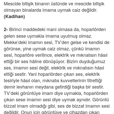
Mescide bitişik binanın üstünde ve mescide bitişik
olmayan binalarda imama uymak caiz değildir.
(Kadihan)
Birinci maddedeki mani olmasa da, hoparlörden
2-
gelen sese uymakla imama uyulmuş olmaz.
Mekke’deki imamın sesi, TV’den gelse ve kendisi de
görünse, yine uymak caiz olmaz, çünkü imamın
sesi, hoparlöre verilince, elektrik ve mıknatısın hâsıl
ettiği bir ses hâline dönüşüyor. Bizim duyduğumuz
ses, imamın sesi değil, elektrik ve mıknatısın hâsıl
ettiği sestir. Yani hoparlörden çıkan ses, elektrik
tesiriyle hâsıl olan, mıknatıs kuvvetlerinin titrettiği
demir levhanın meydana getirdiği başka bir sestir.
TV’deki görüntüye imam diye uymakla, hoparlörden
çıkan sese imamın sesi diye uymak aynıdır. Görüntü
bizzat imam olmadığı gibi, ses de bizzat imamın sesi
değildir. Onun için görüntüye ve cihazdan çıkan