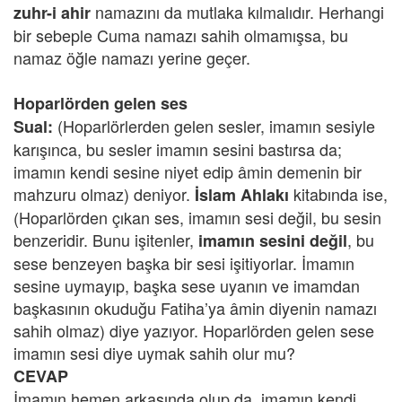
namazını da mutlaka kılmalıdır. Herhangi
zuhr-i ahir
bir sebeple Cuma namazı sahih olmamışsa, bu
namaz öğle namazı yerine geçer.
Hoparlörden gelen ses
(Hoparlörlerden gelen sesler, imamın sesiyle
Sual:
karışınca, bu sesler imamın sesini bastırsa da;
imamın kendi sesine niyet edip âmin demenin bir
mahzuru olmaz) deniyor.
kitabında ise,
İslam Ahlakı
(Hoparlörden çıkan ses, imamın sesi değil, bu sesin
benzeridir. Bunu işitenler,
, bu
imamın sesini değil
sese benzeyen başka bir sesi işitiyorlar. İmamın
sesine uymayıp, başka sese uyanın ve imamdan
başkasının okuduğu Fatiha’ya âmin diyenin namazı
sahih olmaz) diye yazıyor. Hoparlörden gelen sese
imamın sesi diye uymak sahih olur mu?
CEVAP
İmamın hemen arkasında olup da, imamın kendi