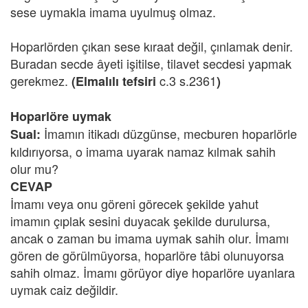
sese uymakla imama uyulmuş olmaz.
Hoparlörden çıkan sese kıraat değil, çınlamak denir.
Buradan secde âyeti işitilse, tilavet secdesi yapmak
gerekmez.
c.3 s.2361
(Elmalılı tefsiri
)
Hoparlöre uymak
İmamın itikadı düzgünse, mecburen hoparlörle
Sual
:
kıldırıyorsa, o imama uyarak namaz kılmak sahih
olur mu?
CEVAP
İmamı veya onu göreni görecek şekilde yahut
imamın çıplak sesini duyacak şekilde durulursa,
ancak o zaman bu imama uymak sahih olur. İmamı
gören de görülmüyorsa, hoparlöre tâbi olunuyorsa
sahih olmaz. İmamı görüyor diye hoparlöre uyanlara
uymak caiz değildir.