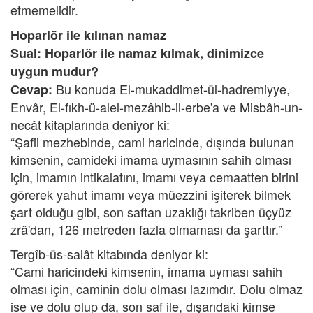
etmemelidir.
Hoparlör ile kılınan namaz
Sual: Hoparlör ile namaz kılmak, dinimizce
uygun mudur?
Bu konuda El-mukaddimet-ül-hadremiyye,
Cevap:
Envâr, El-fıkh-ü-alel-mezâhib-il-erbe'a ve Misbâh-un-
necât kitaplarında deniyor ki:
“Şafii mezhebinde, cami haricinde, dışında bulunan
kimsenin, camideki imama uymasının sahih olması
için, imamın intikalatını, imamı veya cemaatten birini
görerek yahut imamı veya müezzini işiterek bilmek
şart olduğu gibi, son saftan uzaklığı takriben üçyüz
zrâ'dan, 126 metreden fazla olmaması da şarttır.”
Tergîb-üs-salât kitabında deniyor ki:
“Cami haricindeki kimsenin, imama uyması sahih
olması için, caminin dolu olması lazımdır. Dolu olmaz
ise ve dolu olup da, son saf ile, dışarıdaki kimse