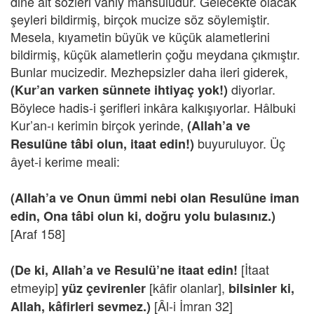
dine ait sözleri vahiy mahsulüdür. Gelecekte olacak
şeyleri bildirmiş, birçok mucize söz söylemiştir.
Mesela, kıyametin büyük ve küçük alametlerini
bildirmiş, küçük alametlerin çoğu meydana çıkmıştır.
Bunlar mucizedir. Mezhepsizler daha ileri giderek,
diyorlar.
(Kur’an varken sünnete ihtiyaç yok!)
Böylece hadis-i şerifleri inkâra kalkışıyorlar. Hâlbuki
Kur’an-ı kerimin birçok yerinde,
(Allah’a ve
buyuruluyor. Üç
Resulüne tâbi olun, itaat edin!)
âyet-i kerime meali:
(Allah’a ve Onun ümmi nebi olan Resulüne iman
edin, Ona tâbi olun ki, doğru yolu bulasınız.)
[Araf 158]
[İtaat
(De ki, Allah’a ve Resulü’ne itaat edin!
etmeyip]
[kâfir olanlar],
yüz çevirenler
bilsinler ki,
[Âl-i İmran 32]
Allah, kâfirleri sevmez.)