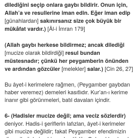
dilediğini seçip onlara gaybı bildirir. Onun için,
Allah’a ve resullerine iman edin. Eğer iman edip
[günahlardan]
sakınırsanız size çok büyük bir
[Âl-i İmran 179]
mükâfat vardır.)
(Allah gaybı herkese bildirmez; ancak dilediği
[mucize olarak bildirdiği]
resul bundan
müstesnadır; çünkü her peygamberin önünden
[melekler]
[Cin 26, 27]
ve ardından gözcüler
salar.)
Bu âyet-i kerimelere rağmen, (Peygamber gaybdan
haber veremez) demeleri kasıtlıdır. Kur’an-ı kerime
inanır gibi görünmeleri, batıl davaları içindir.
6- (Hadisler mucize değil; ama veciz sözlerdir)
deniyor. Hadis-i şeriflerin lafızları, âyet-i kerimeler
gibi mucize değildir; fakat Peygamber efendimizin