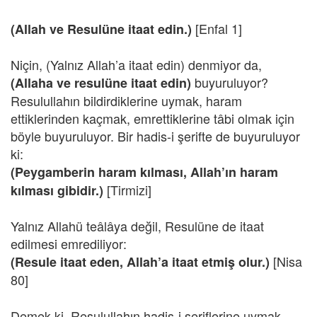
[Enfal 1]
(Allah ve Resulüne itaat edin.)
Niçin, (Yalnız Allah’a itaat edin) denmiyor da,
buyuruluyor?
(Allaha ve resulüne itaat edin)
Resulullahın bildirdiklerine uymak, haram
ettiklerinden kaçmak, emrettiklerine tâbi olmak için
böyle buyuruluyor. Bir hadis-i şerifte de buyuruluyor
ki:
(Peygamberin haram kılması, Allah’ın haram
[Tirmizi]
kılması gibidir.)
Yalnız Allahü teâlâya değil, Resulüne de itaat
edilmesi emrediliyor:
[Nisa
(Resule itaat eden, Allah’a itaat etmiş olur.)
80]
Demek ki, Resulullahın hadis-i şeriflerine uymak,