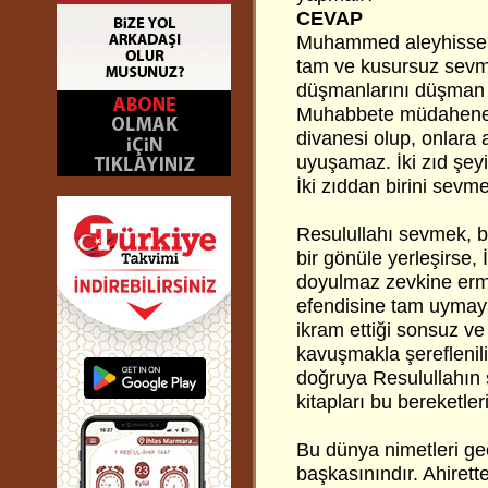
CEVAP
Muhammed aleyhissela
tam ve kusursuz sevm
düşmanlarını düşman 
Muhabbete müdahene, y
divanesi olup, onlara 
uyuşamaz. İki zıd şey
İki zıddan birini sevm
Resulullahı sevmek, b
bir gönüle yerleşirse,
doyulmaz zevkine erme
efendisine tam uymaya
ikram ettiği sonsuz ve
kavuşmakla şerefleni
doğruya Resulullahın s
kitapları bu bereketleri
Bu dünya nimetleri geç
başkasınındır. Ahirett