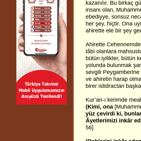
kazanılır. Bu birkaç g
insanı olan, Muhammed
ebediyye, sonsuz neca
her şey, hiçtir. Ona uy
ahirette ele bir şey g
Ahirette Cehennemde
tâbi olanlara mahsust
bütün iyilikler, bütün 
yolunda bulunmak şartı
sevgili Peygamberine t
ve ahiretin harap olma
birer istidractan başk
Kur’an-ı kerimde meal
(Kimi, ona
[Muhammed
yüz çevirdi ki, bunla
Âyetlerimizi inkâr ed
56]