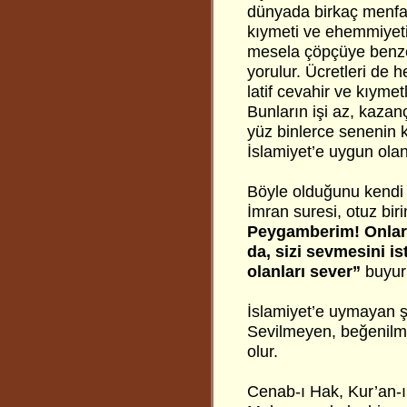
dünyada birkaç menfaa
kıymeti ve ehemmiyeti 
mesela çöpçüye benzer
yorulur. Ücretleri de h
latif cevahir ve kıymet
Bunların işi az, kazanç
yüz binlerce senenin 
İslamiyet’e uygun ola
Böyle olduğunu kendi k
İmran suresi, otuz bir
Peygamberim! Onlara 
da, sizi sevmesini is
olanları sever”
buyur
İslamiyet’e uymayan ş
Sevilmeyen, beğenilme
olur.
Cenab-ı Hak, Kur’an-ı