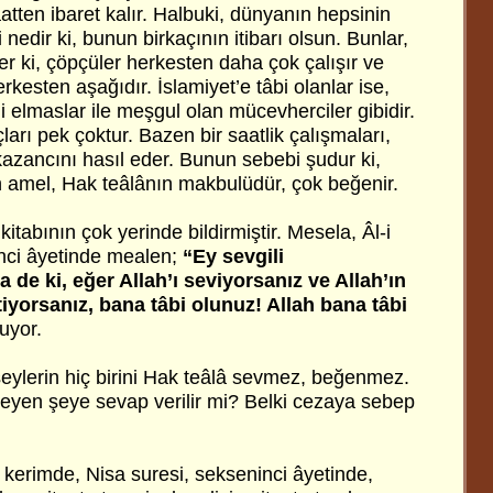
tten ibaret kalır. Halbuki, dünyanın hepsinin
nedir ki, bunun birkaçının itibarı olsun. Bunlar,
 ki, çöpçüler herkesten daha çok çalışır ve
erkesten aşağıdır. İslamiyet’e tâbi olanlar ise,
li elmaslar ile meşgul olan mücevherciler gibidir.
ları pek çoktur. Bazen bir saatlik çalışmaları,
kazancını hasıl eder. Bunun sebebi şudur ki,
n amel, Hak teâlânın makbulüdür, çok beğenir.
itabının çok yerinde bildirmiştir. Mesela, Âl-i
inci âyetinde mealen;
“Ey sevgili
de ki, eğer Allah’ı seviyorsanız ve Allah’ın
tiyorsanız, bana tâbi olunuz! Allah bana tâbi
uyor.
eylerin hiç birini Hak teâlâ sevmez, beğenmez.
yen şeye sevap verilir mi? Belki cezaya sebep
 kerimde, Nisa suresi, sekseninci âyetinde,