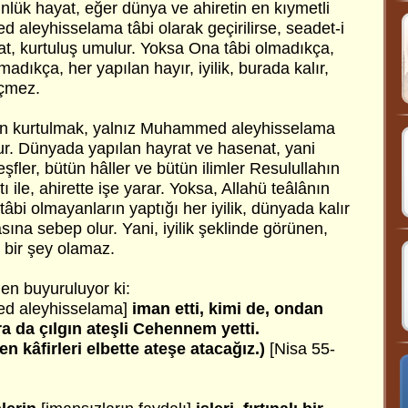
ünlük hayat, eğer dünya ve ahiretin en kıymetli
 aleyhisselama tâbi olarak geçirilirse, seadet-i
t, kurtuluş umulur. Yoksa Ona tâbi olmadıkça,
madıkça, her yapılan hayır, iyilik, burada kalır,
eçmez.
n kurtulmak, yalnız Muhammed aleyhisselama
ur. Dünyada yapılan hayrat ve hasenat, yani
keşfler, bütün hâller ve bütün ilimler Resulullahın
 ile, ahirette işe yarar. Yoksa, Allahü teâlânın
âbi olmayanların yaptığı her iyilik, dünyada kalır
sına sebep olur. Yani, iyilik şeklinde görünen,
a bir şey olamaz.
en buyuruluyor ki:
 aleyhisselama]
iman etti, kimi de, ondan
ra da çılgın ateşli Cehennem yetti.
en kâfirleri elbette ateşe atacağız.)
[Nisa 55-