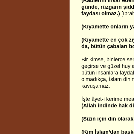
(Rablerini inkâr ede
günde, rüzgarın şidd
faydası olmaz.)
[İbra
(Kıyamette onların ya
(Kıyamette en çok ziy
da, bütün çabaları b
Bir kimse, binlerce s
geçirse ve güzel huyları
bütün insanlara fayda
olmadıkça, İslam din
kavuşamaz.
İşte âyet-i kerime meal
(Allah indinde hak di
(Sizin için din olara
(Kim İslam’dan başka 