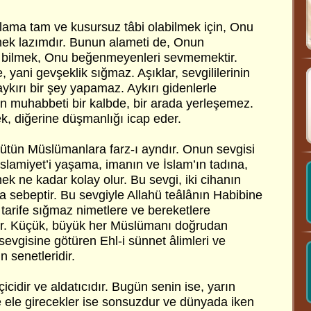
ma tam ve kusursuz tâbi olabilmek için, Onu
ek lazımdır. Bunun alameti de, Onun
bilmek, Onu beğenmeyenleri sevmemektir.
ani gevşeklik sığmaz. Aşıklar, sevgililerinin
aykırı bir şey yapamaz. Aykırı gidenlerle
in muhabbeti bir kalbde, bir arada yerleşemez.
ek, diğerine düşmanlığı icap eder.
ütün Müslümanlara farz-ı ayndır. Onun sevgisi
 İslamiyet’i yaşama, imanın ve İslam’ın tadına,
k ne kadar kolay olur. Bu sevgi, iki cihanın
 sebeptir. Bu sevgiyle Allahü teâlânın Habibine
 tarife sığmaz nimetlere ve bereketlere
lir. Küçük, büyük her Müslümanı doğrudan
evgisine götüren Ehl-i sünnet âlimleri ve
n senetleridir.
icidir ve aldatıcıdır. Bugün senin ise, yarın
e ele girecekler ise sonsuzdur ve dünyada iken