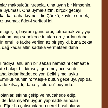
anlar makbuldür. Mesela, Ona uyan bir kimsenin,
ça uyuması, Ona uymaksızın, birçok geceyi
kat kat daha kıymetlidir. Çünkü, kaylule etmek,
z uyumak âdet-i şerifesi idi.
ttiği için, bayram günü oruç tutmamak ve yiyip
bulunmayıp senelerce tutulan oruçlardan daha
in emri ile fakire verilen az bir şey ki, buna zekat
le, dağ kadar altın sadaka vermekten daha
 radıyallahü anh bir sabah namazını cemaatle
ate bakıp, bir kimseyi göremeyince sordu:
aha kadar ibadet ediyor. Belki şimdi uyku
, Emir-ül-müminin; “Keşke bütün gece uyuyup da,
le kılsaydı, daha iyi olurdu” buyurdu.
 olanlar, sıkıntı çekip ve mücahede edip,
ise de, İslamiyet’e uygun yapmadıklarından
ir. Eğer bu çalışmalarına ücret hasıl olursa,