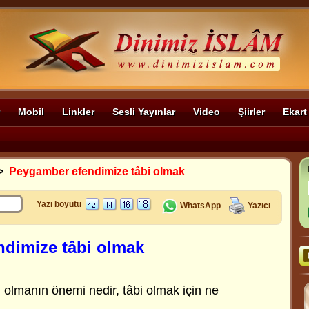
Mobil
Linkler
Sesli Yayınlar
Video
Şiirler
Ekart
>
Peygamber efendimize tâbi olmak
Yazı boyutu
WhatsApp
Yazıcı
dimize tâbi olmak
 olmanın önemi nedir, tâbi olmak için ne