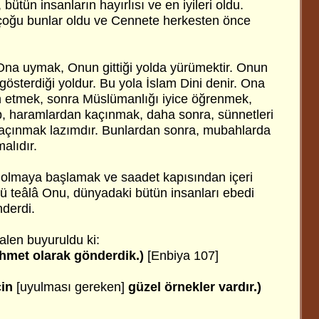
 bütün insanların hayırlısı ve en iyileri oldu.
çoğu bunlar oldu ve Cennete herkesten önce
Ona uymak, Onun gittiği yolda yürümektir. Onun
 gösterdiği yoldur. Bu yola İslam Dini denir. Ona
n etmek, sonra Müslümanlığı iyice öğrenmek,
ip, haramlardan kaçınmak, daha sonra, sünnetleri
açınmak lazımdır. Bunlardan sonra, mubahlarda
alıdır.
 olmaya başlamak ve saadet kapısından içeri
hü teâlâ Onu, dünyadaki bütün insanları ebedi
nderdi.
alen buyuruldu ki:
ahmet olarak gönderdik.)
[Enbiya 107]
çin
[uyulması gereken]
güzel örnekler vardır.)