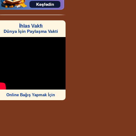
İhlas Vakfı
Dünya İçin Paylaşma Vakti
Online Bağış Yapmak İçin