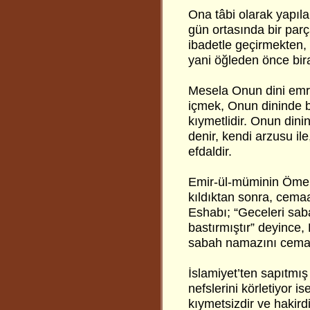
Ona tâbi olarak yapıl
gün ortasında bir par
ibadetle geçirmekten, 
yani öğleden önce bira
Mesela Onun dini emre
içmek, Onun dininde 
kıymetlidir. Onun dinin
denir, kendi arzusu i
efdaldir.
Emir-ül-müminin Ömer
kıldıktan sonra, cema
Eshabı; “Geceleri sab
bastırmıştır” deyince
sabah namazını cemaat
İslamiyet’ten sapıtmış
nefslerini körletiyor 
kıymetsizdir ve hakird