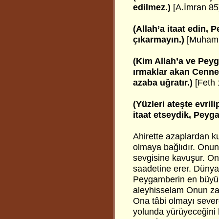
edilmez.)
[A.İmran 85
(Allah’a itaat edin, 
çıkarmayın.)
[Muham
(Kim Allah’a ve Peyg
ırmaklar akan Cennet
azaba uğratır.)
[Feth 
(Yüzleri ateşte evril
itaat etseydik, Peyga
Ahirette azaplardan 
olmaya bağlıdır. Onun 
sevgisine kavuşur. Ona
saadetine erer. Dünya
Peygamberin en büyükl
aleyhisselam Onun za
Ona tâbi olmayı severd
yolunda yürüyeceğini 