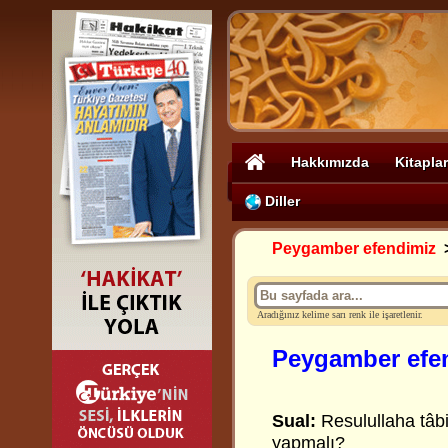
Hakkımızda
Kitaplar
Diller
Peygamber efendimiz
Aradığınız kelime sarı renk ile işaretlenir.
Peygamber efen
Sual:
Resulullaha tâbi
yapmalı?