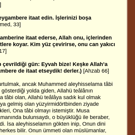
]
Peygambere itaat edin. İşlerinizi boşa
med, 33]
amberine itaat ederse, Allah onu, içlerinden
lere koyar. Kim yüz çevirirse, onu can yakıcı
17]
ip çevrildiği gün: Eyvah bize! Keşke Allah’a
mbere de itaat etseydik! derler.)
[Ahzab 66]
kurtulmak, ancak Muhammed aleyhisselama tâbi
gösterdiği yolda giden, Allahü teâlânın
 tâbi olan, Allahü teâlâya sadık kul olmak
ya gelmiş olan yüzyirmidörtbinden ziyade
eri, Ona tâbi olmayı istemiştir. Musa
manında bulunsaydı, o büyüklüğü ile beraber,
i. İsa aleyhisselamın gökten inip, Onun dini
herkes bilir. Onun ümmeti olan müslümanlar,