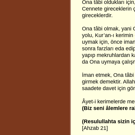
Ona tâbi oldukları için,
Cennete gireceklerin 
gireceklerdir.
Ona tâbi olmak, yani 
yolu, Kur’an-ı kerimin
uymak için, önce ima
sonra farzları eda ed
yapıp mekruhlardan k
da Ona uymaya çalışm
İman etmek, Ona tâbi
girmek demektir. Alla
saadete davet için gö
Âyet-i kerimelerde me
(Biz seni âlemlere r
(Resulullahta sizin i
[Ahzab 21]