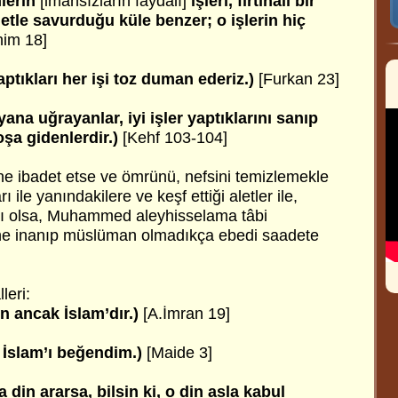
nlerin
[imansızların faydalı]
işleri, fırtınalı bir
etle savurduğu küle benzer; o işlerin hiç
him 18]
ptıkları her işi toz duman ederiz.)
[Furkan 23]
ana uğrayanlar, iyi işler yaptıklarını sanıp
oşa gidenlerdir.)
[Kehf 103-104]
ene ibadet etse ve ömrünü, nefsini temizlemekle
 ile yanındakilere ve keşf ettiği aletler ile,
lı olsa, Muhammed aleyhisselama tâbi
ine inanıp müslüman olmadıkça ebedi saadete
leri:
n ancak İslam’dır.)
[A.İmran 19]
k İslam’ı beğendim.)
[Maide 3]
din ararsa, bilsin ki, o din asla kabul