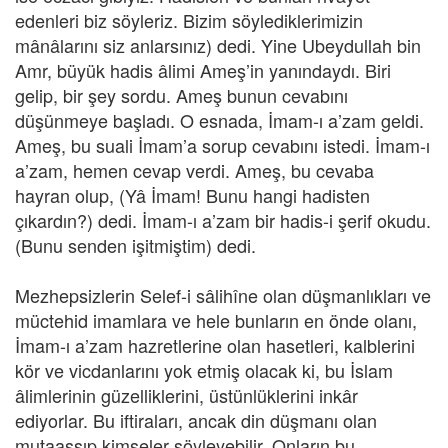
edenleri biz söyleriz. Bizim söylediklerimizin
mânâlarını siz anlarsınız) dedi. Yine Ubeydullah bin
Amr, büyük hadis âlimi Ameş’in yanındaydı. Biri
gelip, bir şey sordu. Ameş bunun cevabını
düşünmeye başladı. O esnada, İmam-ı a’zam geldi.
Ameş, bu suali İmam’a sorup cevabını istedi. İmam-ı
a’zam, hemen cevap verdi. Ameş, bu cevaba
hayran olup, (Yâ İmam! Bunu hangi hadisten
çıkardın?) dedi. İmam-ı a’zam bir hadis-i şerif okudu.
(Bunu senden işitmiştim) dedi.
Mezhepsizlerin Selef-i sâlihîne olan düşmanlıkları ve
müctehid imamlara ve hele bunların en önde olanı,
İmam-ı a’zam hazretlerine olan hasetleri, kalblerini
kör ve vicdanlarını yok etmiş olacak ki, bu İslam
âlimlerinin güzelliklerini, üstünlüklerini inkâr
ediyorlar. Bu iftiraları, ancak din düşmanı olan
mutaassıp kimseler söyleyebilir. Onların bu