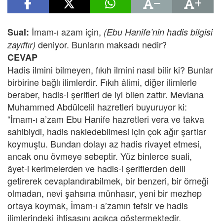
İmam-ı azam için,
Sual:
(Ebu Hanife’nin hadis bilgisi
deniyor. Bunların maksadı nedir?
zayıftır)
CEVAP
Hadis ilmini bilmeyen, fıkıh ilmini nasıl bilir ki? Bunlar
birbirine bağlı ilimlerdir. Fıkıh âlimi, diğer ilimlerle
beraber, hadis-i şerifleri de iyi bilen zattır. Mevlana
Muhammed Abdülcelil hazretleri buyuruyor ki:
“İmam-ı a’zam Ebu Hanife hazretleri vera ve takva
sahibiydi, hadis nakledebilmesi için çok ağır şartlar
koymuştu. Bundan dolayı az hadis rivayet etmesi,
ancak onu övmeye sebeptir. Yüz binlerce suali,
âyet-i kerimelerden ve hadis-i şeriflerden delil
getirerek cevaplandırabilmek, bir benzeri, bir örneği
olmadan, nevi şahsına münhasır, yeni bir mezhep
ortaya koymak, İmam-ı a’zamın tefsir ve hadis
ilimlerindeki ihtisasını açıkça göstermektedir.