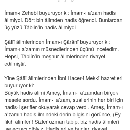
İmam-ı Zehebi buyuruyor ki: İmam-ı a’zam hadis
âlimiydi. Dört bin âlimden hadis öğrendi. Bunlardan
üç yüzü Tâbiin’in hadis âlimiydi.
Şâfiî âlimlerinden İmam-ı Şârânî buyuruyor ki:
İmam-ı a’zamın müsnedlerinden üçünü inceledim.
Hepsi, Tâbiîn’in meşhur âlimlerinden rivayet
edilmiştir.
Yine Şâfiî âlimlerinden İbni Hacer-i Mekkî hazretleri
buyuruyor ki:
Büyük hadis âlimi Ameş, İmam-ı a’zamdan birçok
mesele sordu. İmam-ı a’zam, suallerinin her biri için
hadis-i şerifler okuyarak cevap verdi. Ameş, İmam-ı
a’zamın hadis ilmindeki derin bilgisini görünce, (Ey
fıkıh âlimleri! Sizler uzman tabip, biz hadis âlimleri
ise eczacı gibiyiz. Hadisleri ve bunları rivayet