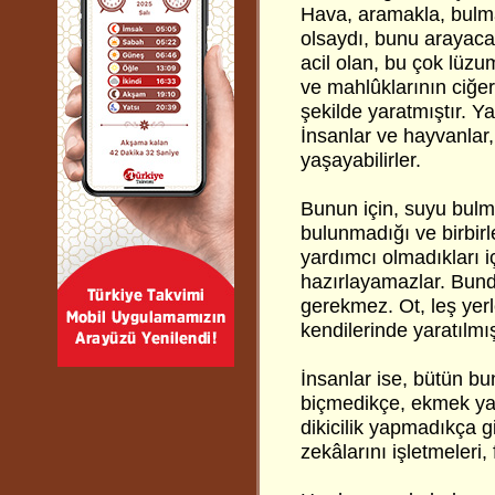
Hava, aramakla, bulm
olsaydı, bunu arayac
acil olan, bu çok lüz
ve mahlûklarının ciğer
şekilde yaratmıştır. Ya
İnsanlar ve hayvanlar
yaşayabilirler.
Bunun için, suyu bulm
bulunmadığı ve birbirl
yardımcı olmadıkları iç
hazırlayamazlar. Bunda
gerekmez. Ot, leş yerle
kendilerinde yaratılmış
İnsanlar ise, bütün b
biçmedikçe, ekmek ya
dikicilik yapmadıkça g
zekâlarını işletmeleri,