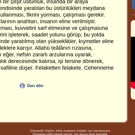
bir çeşit üstünlük, insanda bir araya
, kendisinde yaratılan bu üstünlükleri meydana
kullanması, fikrini yorması, çalışması gerekir.
arının anahtarı, insanın eline verilmiştir.
ması, kuvvetini sarf etmesine ve çalışmasına
fikrini işleterek, saadet yolunu görüp, bu yolda
inde yaratılmış olan yükseklikler, kıymetler eline
eklere karışır. Allahü teâlânın rızasına,
 eğer, nefsin zararlı arzularına uyarak,
nlık derecesinde kalırsa, işi tersine dönerek,
s-safiline düşer. Felaketten felakete, Cehenneme
Geri dön
Sitemizdeki bilgiler, bütün insanların istifadesi için hazırlanmıştır.
Orijinaline sadık kalmak şartıyla, izin almaya gerek kalmadan,