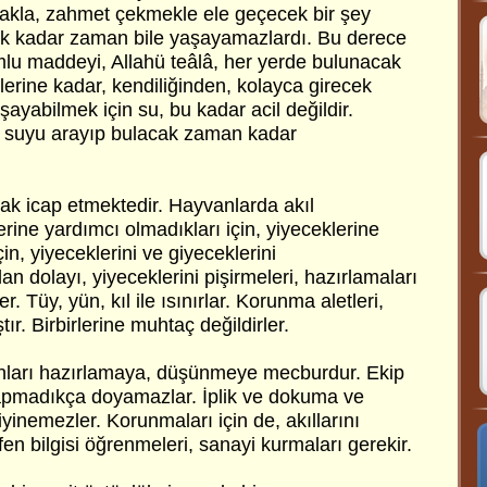
akla, zahmet çekmekle ele geçecek bir şey
ak kadar zaman bile yaşayamazlardı. Bu derece
umlu maddeyi, Allahü teâlâ, her yerde bulunacak
lerine kadar, kendiliğinden, kolayca girecek
şayabilmek için su, bu kadar acil değildir.
, suyu arayıp bulacak zaman kadar
ak icap etmektedir. Hayvanlarda akıl
erine yardımcı olmadıkları için, yiyeceklerine
in, yiyeceklerini ve giyeceklerini
n dolayı, yiyeceklerini pişirmeleri, hazırlamaları
r. Tüy, yün, kıl ile ısınırlar. Korunma aletleri,
tır. Birbirlerine muhtaç değildirler.
unları hazırlamaya, düşünmeye mecburdur. Ekip
pmadıkça doyamazlar. İplik ve dokuma ve
iyinemezler. Korunmaları için de, akıllarını
 fen bilgisi öğrenmeleri, sanayi kurmaları gerekir.