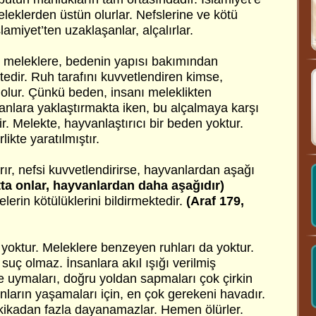
meleklerden üstün olurlar. Nefslerine ve kötü
amiyet’ten uzaklaşanlar, alçalırlar.
n meleklere, bedenin yapısı bakımından
dir. Ruh tarafını kuvvetlendiren kimse,
olur. Çünkü beden, insanı meleklikten
anlara yaklaştırmakta iken, bu alçalmaya karşı
. Melekte, hayvanlaştırıcı bir beden yoktur.
irlikte yaratılmıştır.
rır, nefsi kuvvetlendirirse, hayvanlardan aşağı
tta onlar, hayvanlardan daha aşağıdır)
lerin kötülüklerini bildirmektedir.
(Araf 179,
yoktur. Meleklere benzeyen ruhları da yoktur.
suç olmaz. İnsanlara akıl ışığı verilmiş
e uymaları, doğru yoldan sapmaları çok çirkin
anların yaşamaları için, en çok gerekeni havadır.
kikadan fazla dayanamazlar. Hemen ölürler.