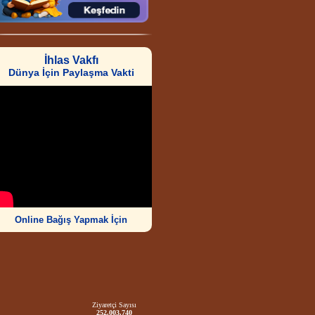
İhlas Vakfı
Dünya İçin Paylaşma Vakti
Online Bağış Yapmak İçin
Ziyaretçi Sayısı
252.003.740