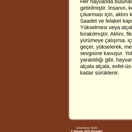
Her hayvanda bulunan 
getirilmiştir. İnsanın
çıkarması için, aklını 
Saadet ve felaket kapıl
Yükselmesi veya alçal
bırakılmıştır. Aklını, 
yürümeye çalışırsa, iç
geçer, yükselerek, mel
sevgisine kavuşur. Yok
yaratıldığı gibi, hayva
alçala alçala, esfel-ü
kadar sürüklenir.
Güncelleme Tarihi
6 Ağustos 2026 Perşembe