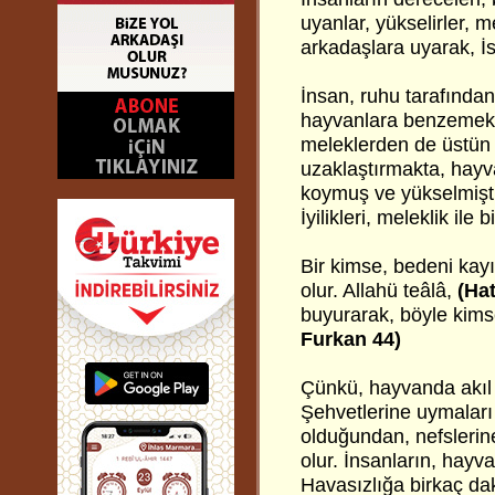
uyanlar, yükselirler, 
arkadaşlara uyarak, İsl
İnsan, ruhu tarafında
hayvanlara benzemekte
meleklerden de üstün 
uzaklaştırmakta, hayv
koymuş ve yükselmiştir
İyilikleri, meleklik ile b
Bir kimse, bedeni kayı
olur. Allahü teâlâ,
(Ha
buyurarak, böyle kimse
Furkan 44)
Çünkü, hayvanda akıl 
Şehvetlerine uymaları 
olduğundan, nefslerin
olur. İnsanların, hayv
Havasızlığa birkaç da