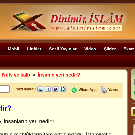
Mobil
Linkler
Sesli Yayınlar
Video
Şiirler
Ekart
>
Nefs ve kalb
>
İnsanın yeri nedir?
Yazı boyutu
WhatsApp
Yazıcı
dir?
, insanların yeri nedir?
 bütün mahlûkların tam ortasındadır. İslamiyet’e