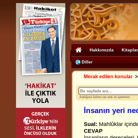
Hakkımızda
Kitaplar
Diller
Merak edilen konular
Aradığınız kelime sarı renk ile işaretlenir.
İnsanın yeri ne
Sual:
Mahlûklar içinde
CEVAP
İnsanların dereceleri,