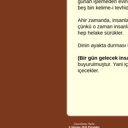
günah işlemeden evine
beş bin kelime-i tevhi
Ahir zamanda, insanla
çünkü o zaman insanlar
hep helake sürükler.
Dinin ayakta durması iki
(Bir gün gelecek ins
buyurulmuştur. Yani 
içecekler.
Güncelleme Tarihi
6 Ağustos 2026 Perşembe