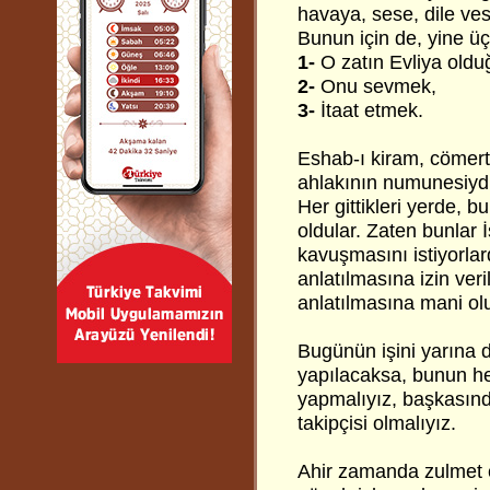
havaya, sese, dile ves
Bunun için de, yine üç
1-
O zatın Evliya old
2-
Onu sevmek,
3-
İtaat etmek.
Eshab-ı kiram, cömertl
ahlakının numunesiydil
Her gittikleri yerde, 
oldular. Zaten bunlar 
kavuşmasını istiyorlard
anlatılmasına izin ver
anlatılmasına mani olu
Bugünün işini yarına d
yapılacaksa, bunun he
yapmalıyız, başkasında
takipçisi olmalıyız.
Ahir zamanda zulmet ç