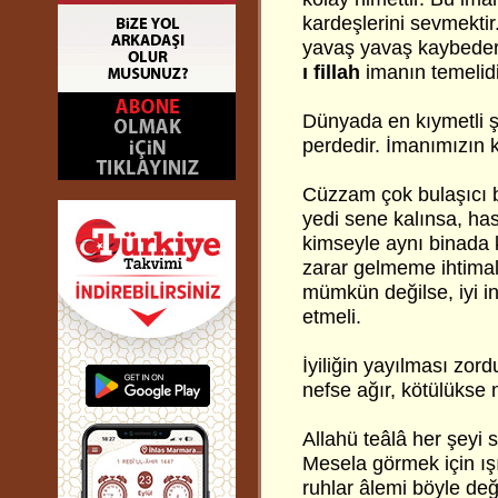
kardeşlerini sevmekti
yavaş yavaş kaybeder
ı fillah
imanın temelidi
Dünyada en kıymetli ş
perdedir. İmanımızın k
Cüzzam çok bulaşıcı bi
yedi sene kalınsa, has
kimseyle aynı binada 
zarar gelmeme ihtimali
mümkün değilse, iyi in
etmeli.
İyiliğin yayılması zord
nefse ağır, kötülükse n
Allahü teâlâ her şeyi s
Mesela görmek için ış
ruhlar âlemi böyle deği