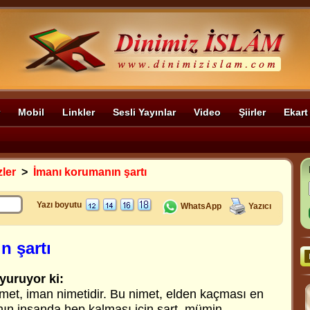
Mobil
Linkler
Sesli Yayınlar
Video
Şiirler
Ekart
zler
>
İmanı korumanın şartı
Yazı boyutu
WhatsApp
Yazıcı
n şartı
yuruyor ki:
met, iman nimetidir. Bu nimet, elden kaçması en
anın insanda hep kalması için şart, mümin