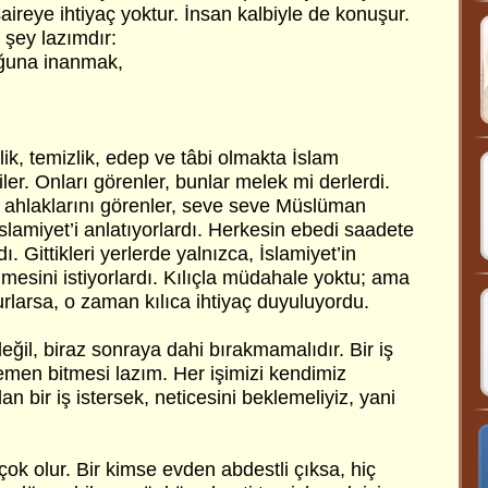
aireye ihtiyaç yoktur. İnsan kalbiyle de konuşur.
 şey lazımdır:
uğuna inanmak,
ik, temizlik, edep ve tâbi olmakta İslam
er. Onları görenler, bunlar melek mi derlerdi.
bu ahlaklarını görenler, seve seve Müslüman
İslamiyet’i anlatıyorlardı. Herkesin ebedi saadete
ı. Gittikleri yerlerde yalnızca, İslamiyet’in
ilmesini istiyorlardı. Kılıçla müdahale yoktu; ama
rlarsa, o zaman kılıca ihtiyaç duyuluyordu.
eğil, biraz sonraya dahi bırakmamalıdır. Bir iş
men bitmesi lazım. Her işimizi kendimiz
n bir iş istersek, neticesini beklemeliyiz, yani
ok olur. Bir kimse evden abdestli çıksa, hiç