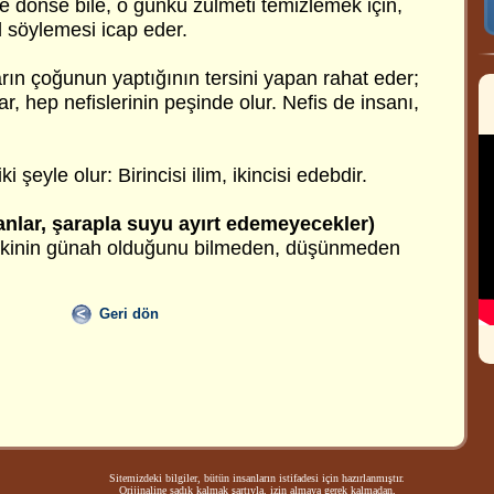
 dönse bile, o günkü zulmeti temizlemek için,
d söylemesi icap eder.
rın çoğunun yaptığının tersini yapan rahat eder;
, hep nefislerinin peşinde olur. Nefis de insanı,
 şeyle olur: Birincisi ilim, ikincisi edebdir.
anlar, şarapla suyu ayırt edemeyecekler)
içkinin günah olduğunu bilmeden, düşünmeden
Geri dön
Sitemizdeki bilgiler, bütün insanların istifadesi için hazırlanmıştır.
Orijinaline sadık kalmak şartıyla, izin almaya gerek kalmadan,