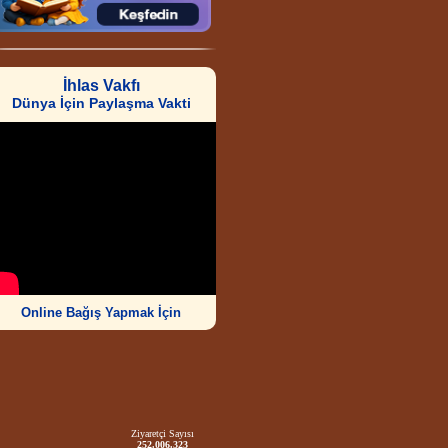
İhlas Vakfı
Dünya İçin Paylaşma Vakti
Online Bağış Yapmak İçin
Ziyaretçi Sayısı
252.006.323