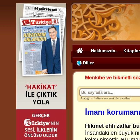
Hakkımızda
Kitaplar
Diller
Menkıbe ve hikmetli sö
Aradığınız kelime sarı renk ile işaretlenir.
İmanı korumanı
Hikmet ehli zatlar bu
İnsandaki en büyük ni
kolay nimettir. Bu im