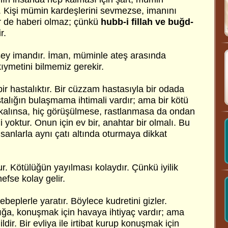
r. Kişi mümin kardeşlerini sevmezse, imanını
 de haberi olmaz; çünkü
hubb-i fillah ve buğd-
r.
ey imandır. İman, müminle ateş arasında
ıymetini bilmemiz gerekir.
r hastalıktır. Bir cüzzam hastasıyla bir odada
talığın bulaşmama ihtimali vardır; ama bir kötü
kalınsa, hiç görüşülmese, rastlanmasa da ondan
 yoktur. Onun için ev bir, anahtar bir olmalı. Bu
sanlarla aynı çatı altında oturmaya dikkat
ur. Kötülüğün yayılması kolaydır. Çünkü iyilik
efse kolay gelir.
ebeplerle yaratır. Böylece kudretini gizler.
ığa, konuşmak için havaya ihtiyaç vardır; ama
ldir. Bir evliya ile irtibat kurup konuşmak için