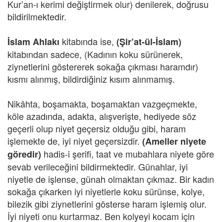
Kur’an-ı kerimi değiştirmek olur) denilerek, doğrusu
bildirilmektedir.
kitabında ise,
İslam Ahlakı
(Şir’at-ül-İslam)
kitabından sadece, (Kadının koku sürünerek,
ziynetlerini göstererek sokağa çıkması haramdır)
kısmı alınmış, bildirdiğiniz kısım alınmamış.
Nikâhta, boşamakta, boşamaktan vazgeçmekte,
köle azadında, adakta, alışverişte, hediyede söz
geçerli olup niyet geçersiz olduğu gibi, haram
işlemekte de, iyi niyet geçersizdir.
(Ameller niyete
hadis-i şerifi, taat ve mubahlara niyete göre
göredir)
sevab verileceğini bildirmektedir. Günahlar, iyi
niyetle de işlense, günah olmaktan çıkmaz. Bir kadın
sokağa çıkarken iyi niyetlerle koku sürünse, kolye,
bilezik gibi ziynetlerini gösterse haram işlemiş olur.
İyi niyeti onu kurtarmaz. Ben kolyeyi kocam için