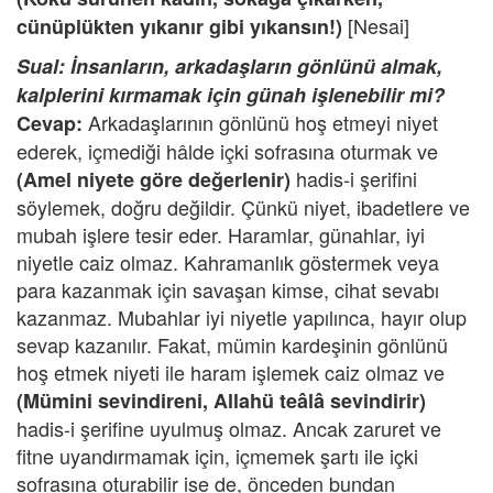
[Nesai]
cünüplükten yıkanır gibi yıkansın!)
Sual: İnsanların, arkadaşların gönlünü almak,
kalplerini kırmamak için günah işlenebilir mi?
Arkadaşlarının gönlünü hoş etmeyi niyet
Cevap:
ederek, içmediği hâlde içki sofrasına oturmak ve
hadis-i şerifini
(Amel niyete göre değerlenir)
söylemek, doğru değildir. Çünkü niyet, ibadetlere ve
mubah işlere tesir eder. Haramlar, günahlar, iyi
niyetle caiz olmaz. Kahramanlık göstermek veya
para kazanmak için savaşan kimse, cihat sevabı
kazanmaz. Mubahlar iyi niyetle yapılınca, hayır olup
sevap kazanılır. Fakat, mümin kardeşinin gönlünü
hoş etmek niyeti ile haram işlemek caiz olmaz ve
(Mümini sevindireni, Allahü teâlâ sevindirir)
hadis-i şerifine uyulmuş olmaz. Ancak zaruret ve
fitne uyandırmamak için, içmemek şartı ile içki
sofrasına oturabilir ise de, önceden bundan