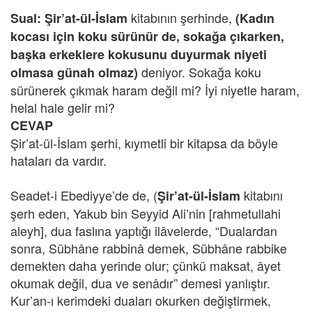
kitabının şerhinde,
Sual: Şir’at-ül-İslam
(Kadın
kocası için koku sürünür de, sokağa çıkarken,
başka erkeklere kokusunu duyurmak niyeti
deniyor. Sokağa koku
olmasa günah olmaz)
sürünerek çıkmak haram değil mi? İyi niyetle haram,
helal hale gelir mi?
CEVAP
Şir’at-ül-İslam şerhi, kıymetli bir kitapsa da böyle
hataları da vardır.
Seadet-i Ebediyye’de de, (
kitabını
Şir’at-ül-İslam
şerh eden, Yakub bin Seyyid Ali’nin [rahmetullahi
aleyh], dua faslına yaptığı ilâvelerde, “Dualardan
sonra, Sübhâne rabbinâ demek, Sübhâne rabbike
demekten daha yerinde olur; çünkü maksat, âyet
okumak değil, dua ve senâdır” demesi yanlıştır.
Kur’an-ı kerimdeki duaları okurken değiştirmek,