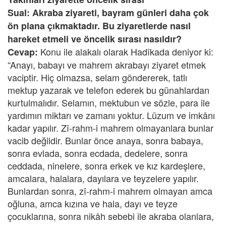
Sual: Akraba ziyareti, bayram günleri daha çok
ön plana çıkmaktadır. Bu ziyaretlerde nasıl
hareket etmeli ve öncelik sırası nasıldır?
Konu ile alakalı olarak Hadîkada deniyor ki:
Cevap:
“Anayı, babayı ve mahrem akrabayı ziyaret etmek
vaciptir. Hiç olmazsa, selam göndererek, tatlı
mektup yazarak ve telefon ederek bu günahlardan
kurtulmalıdır. Selamın, mektubun ve sözle, para ile
yardımın miktarı ve zamanı yoktur. Lüzum ve imkânı
kadar yapılır. Zî-rahm-i mahrem olmayanlara bunlar
vacib değildir. Bunlar önce anaya, sonra babaya,
sonra evlada, sonra ecdada, dedelere, sonra
ceddada, ninelere, sonra erkek ve kız kardeşlere,
amcalara, halalara, dayılara ve teyzelere yapılır.
Bunlardan sonra, zî-rahm-i mahrem olmayan amca
oğluna, amca kızına ve hala, dayı ve teyze
çocuklarına, sonra nikâh sebebi ile akraba olanlara,