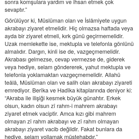
sonra komşulara yardım ve ihsan etmek çok
sevaptır.”
Görülüyor ki, Müslüman olan ve İslâmiyete uygun
akrabayı ziyaret etmelidir. Hiç olmazsa haftada veya
ayda bir ziyaret etmeli, kırk günü geçirmemelidir.
Uzak memlekette ise, mektupla ve telefonla gönlünü
almalıdır. Dargın, kinli ise de, vazgeçmemelidir.
Akrabası gelmezse, cevap vermezse de, giderek
veya hediye, selam göndererek, yahut mektupla ve
telefonla yoklamaktan vazgeçmemelidir. Allahü
teâlâ, Müslüman olan ve salih olan akrabayı ziyareti
emrediyor. Berîka ve Hadîka kitaplarında deniyor ki:
“Akraba ile ilişiği kesmek büyük günahtır. Erkek
olsun, kadın olsun zî rahm-i mahrem akrabayı
ziyaret etmek vaciptir. Amca kızı gibi mahrem
olmayan zî rahm akrabayı ve zî rahm olmayan
akrabayı ziyaret vacib değildir. Fakat bunlara da
hediye, selam yollamak müstehabdır.”