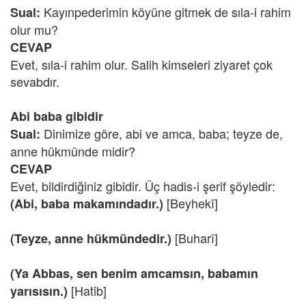
Kayınpederimin köyüne gitmek de sıla-i rahim
Sual:
olur mu?
CEVAP
Evet, sıla-i rahim olur. Salih kimseleri ziyaret çok
sevabdır.
Abi baba gibidir
Dinimize göre, abi ve amca, baba; teyze de,
Sual:
anne hükmünde midir?
CEVAP
Evet, bildirdiğiniz gibidir. Üç hadis-i şerif şöyledir:
[Beyhekî]
(Abi, baba makamındadır.)
[Buharî]
(Teyze, anne hükmündedir.)
(Ya Abbas, sen benim amcamsın, babamın
[Hatib]
yarısısın.)