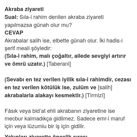
Akraba ziyareti
Sıla-i rahim denilen akraba ziyareti
Sual:
yapılmazsa günah olur mu?
CEVAP
Akrabalar salih ise, elbette günah olur. İki hadis-i
şerif meali şöyledir:
(Sıla-i rahim, malı çoğaltır, ailede sevgiyi artırır
[Taberani]
ve ömrü uzatır.)
(Sevabı en tez verilen iyilik sıla-i rahimdir, cezası
[salih]
en tez verilen kötülük ise, zulüm ve
[Tirmizî]
akrabalarla alakayı kesmektir.)
Fâsık veya bid’at ehli akrabanın ziyaretine ise
mecbur kalmadıkça gidilmez. Sadece emr-i maruf
için veya lüzumlu bir iş için gidilir.
Yakınları ziyarette öncelik sırası