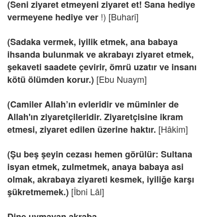
(Seni ziyaret etmeyeni ziyaret et! Sana hediye
!) [Buhari]
vermeyene hediye ver
(Sadaka vermek, iyilik etmek, ana babaya
ihsanda bulunmak ve akrabayı ziyaret etmek,
şekaveti saadete çevirir, ömrü uzatır ve insanı
[Ebu Nuaym]
kötü ölümden korur.)
(Camiler Allah’ın evleridir ve müminler de
Allah'ın ziyaretçileridir. Ziyaretçisine ikram
[Hâkim]
etmesi, ziyaret edilen üzerine haktır.
(Şu beş şeyin cezası hemen görülür: Sultana
isyan etmek, zulmetmek, anaya babaya asi
olmak, akrabaya ziyareti kesmek, iyiliğe karşı
[İbni Lâl]
şükretmemek.)
Dine uymayan akraba