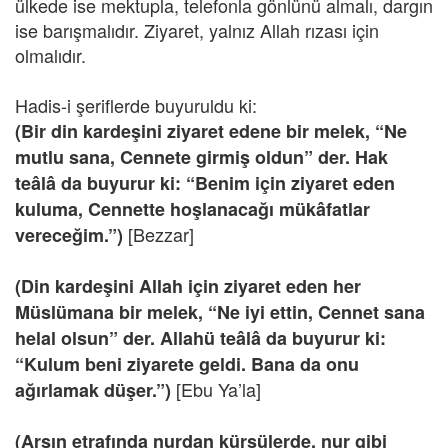
ülkede ise mektupla, telefonla gönlünü almalı, dargın
ise barışmalıdır. Ziyaret, yalnız Allah rızası için
olmalıdır.
Hadis-i şeriflerde buyuruldu ki:
(Bir din kardeşini ziyaret edene bir melek, “Ne
mutlu sana, Cennete girmiş oldun” der. Hak
teâlâ da buyurur ki: “Benim için ziyaret eden
kuluma, Cennette hoşlanacağı mükâfatlar
[Bezzar]
vereceğim.”)
(Din kardeşini Allah için ziyaret eden her
Müslümana bir melek, “Ne iyi ettin, Cennet sana
helal olsun” der. Allahü teâlâ da buyurur ki:
“Kulum beni ziyarete geldi. Bana da onu
[Ebu Ya’la]
ağırlamak düşer.”)
(Arşın etrafında nurdan kürsülerde, nur gibi